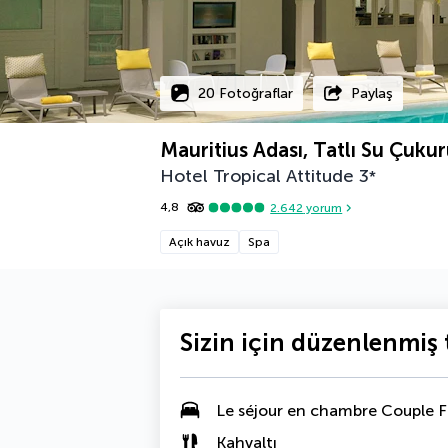
20 Fotoğraflar
Paylaş
Mauritius Adası, Tatlı Su Çuku
Hotel Tropical Attitude
3
*
4,8
2.642
yorum
Açık havuz
Spa
Sizin için düzenlenmiş t
Le séjour en
chambre Couple F
Kahvaltı