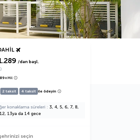
DAHIL
1.289
/dan başl.
289
+
Mil
2 taksit
4 taksit
ile ödeyin
ğer konaklama süreleri
3, 4, 5, 6, 7, 8,
 12, 13ya da 14 gece
şehrinizi seçin