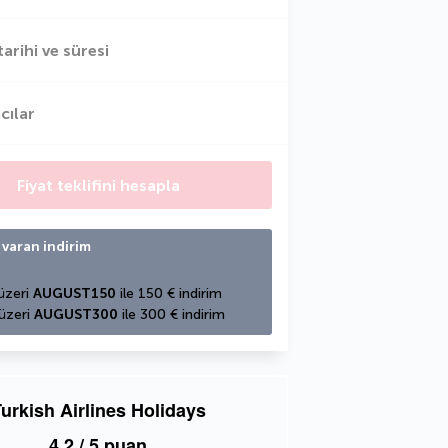
tarihi ve süresi
cılar
Fiyat teklifini hesapla
 varan indirim
üzeri 
AUGUST150
 ile 150 € indirim
üzeri 
AUGUST300
 ile 300 € indirim
urkish Airlines Holidays
4,2
/ 5 puan