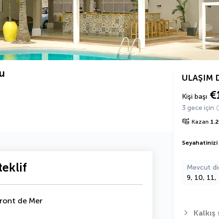
ru
ULAŞIM 
€
Kişi başı
3 gece için
Kazan
1.
Seyahatinizi
eklif
Mevcut di
9, 10, 11,
ront de Mer
Kalkış 