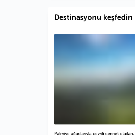
Destinasyonu keşfedin
Palmiye ağaçlarıyla çevrili cennet plajları