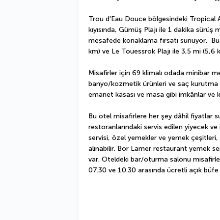
Trou d'Eau Douce bölgesindeki Tropical At
kıyısında, Gümüş Plajı ile 1 dakika sürüş 
mesafede konaklama fırsatı sunuyor.  Bu pl
km) ve Le Touessrok Plajı ile 3,5 mi (5,6
Misafirler için 69 klimalı odada minibar m
banyo/kozmetik ürünleri ve saç kurutma ma
emanet kasası ve masa gibi imkânlar ve ko
Bu otel misafirlere her şey dâhil fiyatlar s
restoranlarındaki servis edilen yiyecek ve
servisi, özel yemekler ve yemek çeşitleri, b
alınabilir. Bor Lamer restaurant yemek ser
var. Oteldeki bar/oturma salonu misafirler
07.30 ve 10.30 arasında ücretli açık büfe 