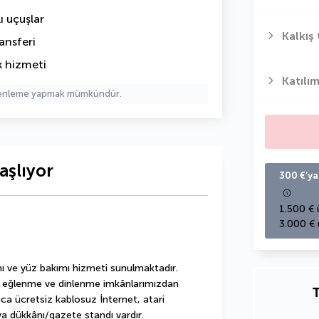
ı uçuşlar
Kalkış 
ansferi
k hizmeti
Katılım
üzenleme yapmak mümkündür.
aşlıyor
300 €’ya
1.500 € 
3.000 € 
ı ve yüz bakımı hizmeti sunulmaktadır. 
let eğlenme ve dinlenme imkânlarımızdan 
T
rıca ücretsiz kablosuz İnternet, atari 
a dükkânı/gazete standı vardır.