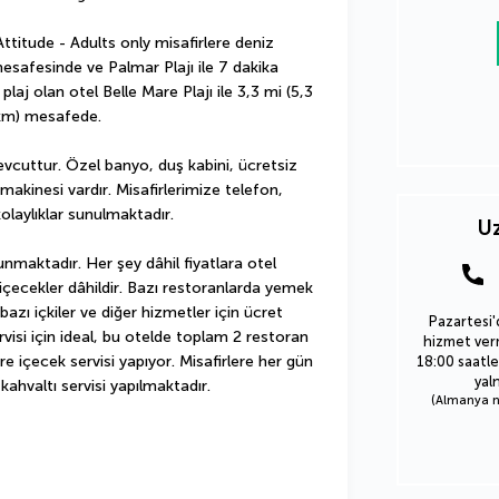
titude - Adults only misafirlere deniz 
mesafesinde ve Palmar Plajı ile 7 dakika 
aj olan otel Belle Mare Plajı ile 3,3 mi (5,3 
 km) mesafede.
evcuttur. Özel banyo, duş kabini, ücretsiz 
kinesi vardır. Misafirlerimize telefon, 
laylıklar sunulmaktadır.
Uz
unmaktadır. Her şey dâhil fiyatlara otel 
 içecekler dâhildir. Bazı restoranlarda yemek 
azı içkiler ve diğer hizmetler için ücret 
Pazartesi'
visi için ideal, bu otelde toplam 2 restoran 
hizmet verm
e içecek servisi yapıyor. Misafirlere her gün 
18:00 saatle
yal
kahvaltı servisi yapılmaktadır.
(Almanya nu