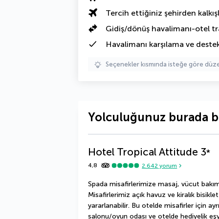
Tercih ettiğiniz şehirden kalkışl
Gidiş/dönüş havalimanı-otel tr
Havalimanı karşılama ve deste
Seçenekler kısmında isteğe göre d
Yolculuğunuz burada b
Hotel Tropical Attitude
3
*
4,8
2.642
yorum
Spada misafirlerimize masaj, vücut bakım
Misafirlerimiz açık havuz ve kiralık bisik
yararlanabilir. Bu otelde misafirler için ay
salonu/oyun odası ve otelde hediyelik eşy