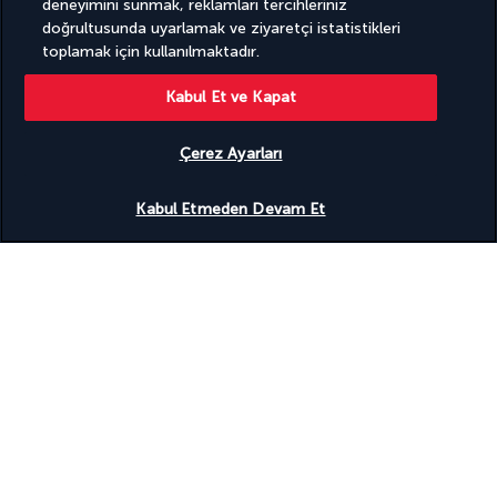
deneyimini sunmak, reklamları tercihleriniz
10. GÜN | İkonik Tac Mahal
doğrultusunda uyarlamak ve ziyaretçi istatistikleri
toplamak için kullanılmaktadır.
Kabul Et ve Kapat
Çerez Ayarları
Uygunluğu gör
Kabul Etmeden Devam Et
Kahvaltı sonrası 
Tac Mahal
 ziyareti  (cuma günleri kapalıdır). 
Babür İmparatoru Şah Cihan tarafından eşi Mümtaz Mahal'e 
olan aşkının bir ifadesi olarak 17. yüzyılın ortalarında inşa edilen 
Tac Mahal 
dünyanın 7 harikasından biridir.
Bu turun ardından 
Babür mimarisinin olağanüstü bir örneği 
olan
Agra Kalesi
'ni ziyaret edin. Burası Babür yönetiminin ve 
idaresinin merkeziydi ve mevcut yapının duvarları, kapıları ve 
Yamuna Nehri'nin doğu kıyısındaki ilk binaları Ekber tarafından 
yaptırılmıştır. Şah Cihan ise etkileyici mahalleleri ve camiyi 
ekletirken Evrengzib de dış duvarları ekletmiştir. Halka açık halka 
açık olan toplantı salonunu ve muhteşem köşklerini ziyaret 