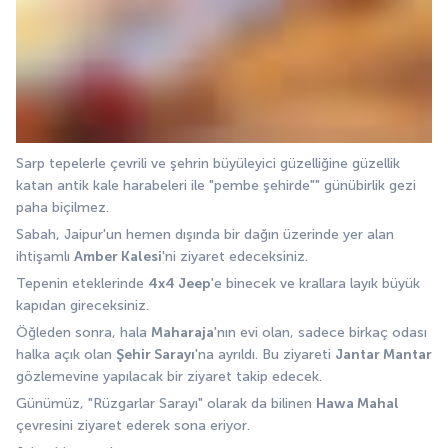
Sarp tepelerle çevrili ve şehrin büyüleyici güzelliğine güzellik 
katan antik kale harabeleri ile "pembe şehirde"" günübirlik gezi 
paha biçilmez. 
Sabah, Jaipur'un hemen dışında bir dağın üzerinde yer alan 
ihtişamlı 
Amber Kalesi
'ni ziyaret edeceksiniz.
Tepenin eteklerinde 
4x4 Jeep
'e binecek ve krallara layık büyük 
kapıdan gireceksiniz. 
Öğleden sonra, hala 
Maharaja
'nın evi olan, sadece birkaç odası 
halka açık olan 
Şehir Sarayı
'na ayrıldı. Bu ziyareti 
Jantar Mantar
gözlemevine yapılacak bir ziyaret takip edecek.
Günümüz, "Rüzgarlar Sarayı" olarak da bilinen 
Hawa Mahal
çevresini ziyaret ederek sona eriyor. 