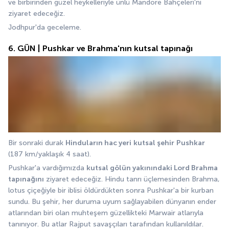
ve birbirinden güzel heykelleriyle ünlü Mandore Bahçeleri'ni 
ziyaret edeceğiz. 
Jodhpur'da geceleme.
6. GÜN | Pushkar ve Brahma'nın kutsal tapınağı
Bir sonraki durak 
Hinduların hac yeri
kutsal şehir
Pushkar
(187 km/yaklaşık 4 saat). 
Pushkar'a vardığımızda 
kutsal gölün yakınındaki Lord Brahma 
tapınağını
 ziyaret edeceğiz. Hindu tanrı üçlemesinden Brahma, 
lotus çiçeğiyle bir iblisi öldürdükten sonra Pushkar'a bir kurban 
sundu. Bu şehir, her duruma uyum sağlayabilen dünyanın ender 
atlarından biri olan muhteşem güzellikteki Marwair atlarıyla 
tanınıyor. Bu atlar Rajput savaşçıları tarafından kullanıldılar. 