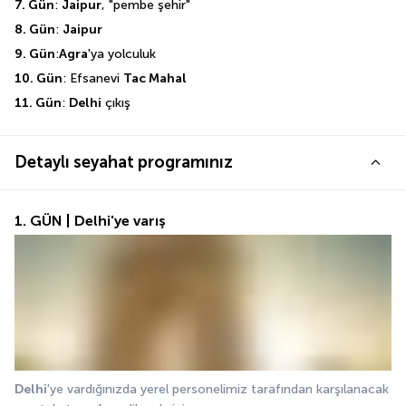
7. Gün
: 
Jaipur
, "pembe şehir"
8. Gün
: 
Jaipur
9. Gün
:
Agra
'ya yolculuk
10. Gün
: Efsanevi 
Tac Mahal
11. Gün
: 
Delhi
 çıkış
Detaylı seyahat programınız
1. GÜN | Delhi'ye varış
Delhi
'ye vardığınızda yerel personelimiz tarafından karşılanacak 