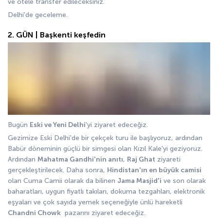
ve otele transfer edileceksiniz. 
Delhi'de geceleme.
2. GÜN | Başkenti keşfedin
Bugün 
Eski ve Yeni Delhi
'yi ziyaret edeceğiz. 
Gezimize Eski Delhi'de bir çekçek turu ile başlıyoruz, ardından 
Babür döneminin güçlü bir simgesi olan Kızıl Kale'yi geziyoruz. 
Ardından 
Mahatma Gandhi'nin anıtı
, 
Raj Ghat
 ziyareti 
gerçekleştirilecek. Daha sonra, 
Hindistan'ın en büyük camisi
olan Cuma Camii olarak da bilinen 
Jama Masjid'i
 ve son olarak 
baharatları, uygun fiyatlı takıları, dokuma tezgahları, elektronik 
eşyaları ve çok sayıda yemek seçeneğiyle ünlü hareketli 
Chandni Chowk
  pazarını ziyaret edeceğiz. 