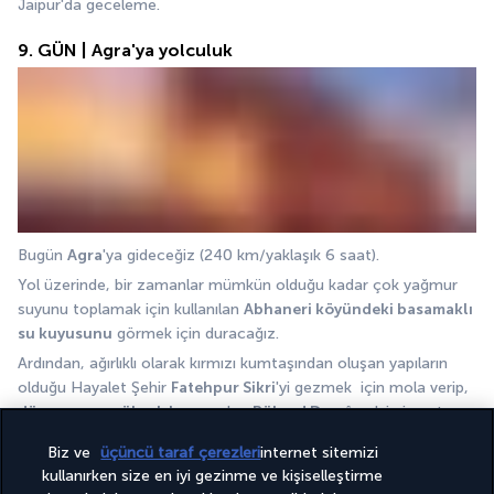
Jaipur'da geceleme.
9. GÜN | Agra'ya yolculuk
Bugün 
Agra
'ya gideceğiz (240 km/yaklaşık 6 saat).
Yol üzerinde, bir zamanlar mümkün olduğu kadar çok yağmur 
suyunu toplamak için kullanılan 
Abhaneri köyündeki basamaklı 
su kuyusunu
 görmek için duracağız. 
Ardından, ağırlıklı olarak kırmızı kumtaşından oluşan yapıların 
olduğu Hayalet Şehir 
Fatehpur Sikri
'yi gezmek  için mola verip, 
dünyanın en yüksek kapısı
 olan 
Bülend Dervâze
 'yi ziyaret 
edeceğiz.
Biz ve
üçüncü taraf çerezleri
internet sitemizi
Agra'da geceleme.
kullanırken size en iyi gezinme ve kişiselleştirme