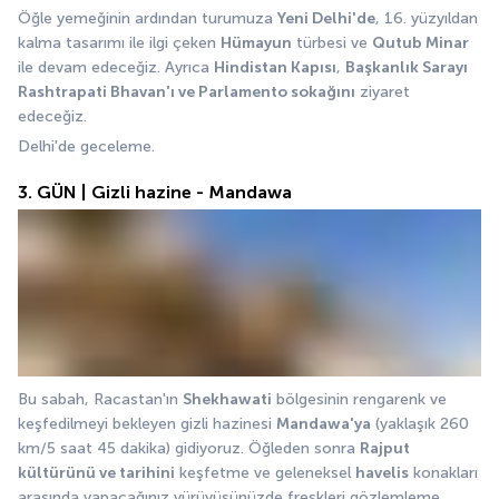
Öğle yemeğinin ardından turumuza 
Yeni Delhi'de
, 16. yüzyıldan 
kalma tasarımı ile ilgi çeken 
Hümayun
 türbesi ve 
Qutub Minar
ile devam edeceğiz. Ayrıca 
Hindistan Kapısı
, 
Başkanlık Sarayı 
Rashtrapati Bhavan'ı ve Parlamento sokağını
 ziyaret 
edeceğiz. 
Delhi'de geceleme.
3. GÜN | Gizli hazine - Mandawa
Bu sabah, Racastan'ın 
Shekhawati
 bölgesinin rengarenk ve 
keşfedilmeyi bekleyen gizli hazinesi 
Mandawa'ya
 (yaklaşık 260 
km/5 saat 45 dakika) gidiyoruz. Öğleden sonra 
Rajput 
kültürünü ve tarihini
 keşfetme ve geleneksel 
havelis
 konakları 
arasında yapacağınız yürüyüşünüzde freskleri gözlemleme 