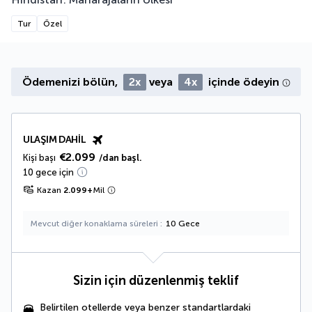
Tur
Özel
Ödemenizi bölün,
2x
veya
4x
içinde ödeyin
ULAŞIM DAHIL
€2.099
Kişi başı
/dan başl.
10 gece için
Kazan
2.099
+
Mil
Mevcut diğer konaklama süreleri
10 Gece
Sizin için düzenlenmiş teklif
Belirtilen otellerde veya benzer standartlardaki