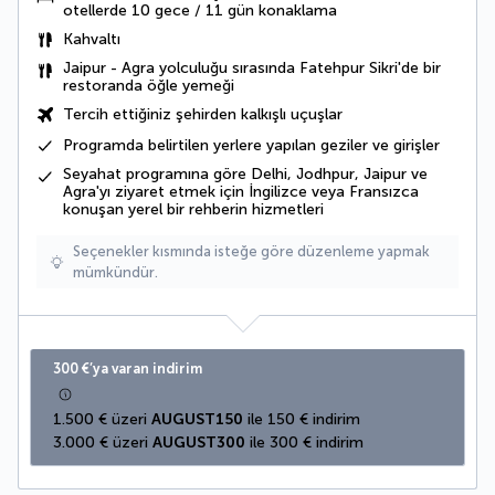
otellerde 10 gece / 11 gün konaklama
Kahvaltı
Jaipur - Agra yolculuğu sırasında Fatehpur Sikri'de bir
restoranda öğle yemeği
Tercih ettiğiniz şehirden kalkışlı uçuşlar
Programda belirtilen yerlere yapılan geziler ve girişler
Seyahat programına göre Delhi, Jodhpur, Jaipur ve
Agra'yı ziyaret etmek için İngilizce veya Fransızca
konuşan yerel bir rehberin hizmetleri
Seçenekler kısmında isteğe göre düzenleme yapmak
mümkündür.
300 €’ya varan indirim
1.500 € üzeri 
AUGUST150
 ile 150 € indirim
3.000 € üzeri 
AUGUST300
 ile 300 € indirim