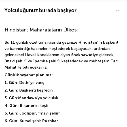
Yolculuğunuz burada başlıyor
Hindistan: Maharajaların Ülkesi
Bu 11 günlük özel tur sırasında gezinize 
Hindistan'ın başkenti
ve barındırdığı hazineleri keşfederek başlayacak, ardından 
geleneksel Haveli konaklarının diyarı 
Shekhawati
ye gidecek, 
"
mavi şehir
" ve "
pembe şehir
"i keşfedecek ve muhteşem 
Tac 
Mahal
 ile bitireceksiniz. 
Günlük seyahat planınız:
1. Gün
: 
Delhi
'ye varış
2. Gün
: 
Başkenti
 keşfedin
3. Gün
:
Mandawa
'ya yolculuk
4. Gün
: 
Bikaner
'in keşfi
5. Gün
: 
Jodhpur
, “mavi şehir”
6. Gün
: Kutsal şehir 
Pushkar