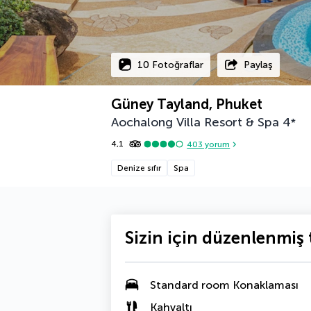
10 Fotoğraflar
Paylaş
Güney Tayland, Phuket
Aochalong Villa Resort & Spa
4
*
4,1
403
yorum
Denize sıfır
Spa
Sizin için düzenlenmiş t
Standard room Konaklaması
Kahvaltı