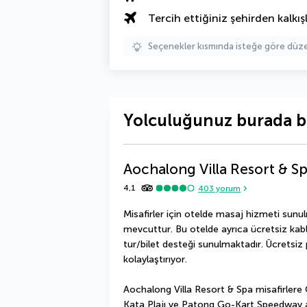
Tercih ettiğiniz şehirden kalkışl
Seçenekler kısmında isteğe göre d
Yolculuğunuz burada b
Aochalong Villa Resort & S
4,1
403
yorum
Misafirler için otelde masaj hizmeti sunu
mevcuttur. Bu otelde ayrıca ücretsiz kablo
tur/bilet desteği sunulmaktadır. Ücretsiz p
kolaylaştırıyor.
Aochalong Villa Resort & Spa misafirlere
Kata Plajı ve Patong Go-Kart Speedway a