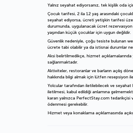
Yalnız seyahat ediyorsanız, tek kişilik oda içi
Çocuk tarifesi, 2 ila 12 yaş arasındaki çocukl
seyahat ediyorsa, ücreti yetişkin tarifesi üz
durumunda, uygulanacak ücret rezervasyon işl
yaşından küçük çocuklar için uygun değildir.
Güvenlik nedeniyle, çoğu tesiste bulunan welln
ücrete tabi olabilir ya da istisnai durumlar ne
Aksi belirtilmedikçe, hizmet açıklamalarında y
sağlanmaktadır.
Aktiviteler, restoranlar ve barların açılış döne
hakkında bilgi almak için lütfen resepsiyon ile
Yolcular tarafından iletilebilecek ve seyahat 
iletilmesi, kabul edildiği anlamına gelmemekte
kararı yalnızca PerfectStay.com tedarikçisi v
ödenmesi gerekebilir.
Hizmet veya konaklama açıklamasında açıkça bel