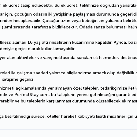
n ek ücret talep edilecektir. Bu ek ücret, teklifinize doğrudan yansıtıla
ar için, çocuğun odasını iki yetişkinle paylaşması durumunda geçerlidir.
erinden hesaplanabilir. Çocuğunuzun veya bebeğinizin yukarıda belirtil
emi sırasında tarafınıza bildirilecektir. Odada ranza bulunması halin
ess alanları 16 yaş altı misafirlerin kullanımına kapalıdır. Ayrıca, baz
deniyle geçici olarak kullanılamayabilir.
er alan aktiviteler ve varış noktasında sunulan ek hizmetler, destinasyo
mleri ile çalışma saatleri yalnızca bilgilendirme amaçlı olup değişiklik gö
 iletişime geçiniz.
hizmeti açıklamalarında yer almayan özel talepler, tedarikçimize iletile
dir ve PerfectStay.com, bu taleplerin yerine getirileceğini garanti ede
erebilir ve bu taleplerin karşılanması durumunda oluşabilecek ek masra
irtilmediği sürece, oteller hareket kabiliyeti kısıtlı misafirler için u