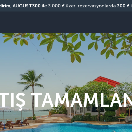
dirim
, 
AUGUST300
 ile 3.000 € üzeri rezervasyonlarda 
300 € 
TIŞ TAMAMLA