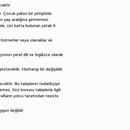
caktır.
 Çocuk yalnız bir yetişkinle 
en yaş aralığına girmemesi 
de, üst katta bulunan yatak 6 
ı hizmetler veya olanaklar ek 
nun yerel dili ve İngilizce olarak 
sterebilir. Herhangi bir değişiklik 
cektir. Bu taleplerin tedarikçiye 
mez. Söz konusu taleplerle ilgili 
fların yolcu tarafından tesiste 
ygun değildir.