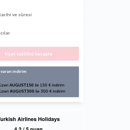
tarihi ve süresi
cılar
Fiyat teklifini hesapla
 varan indirim
üzeri 
AUGUST150
 ile 150 € indirim
üzeri 
AUGUST300
 ile 300 € indirim
urkish Airlines Holidays
4,2
/ 5 puan