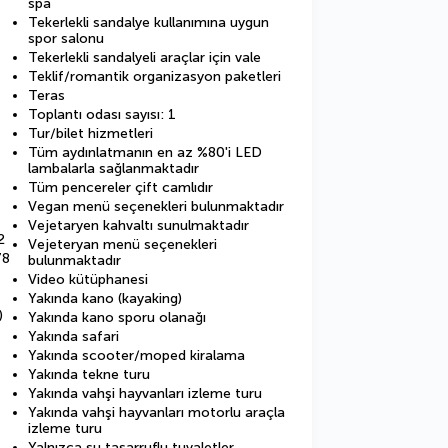
spa
Tekerlekli sandalye kullanımına uygun
spor salonu
Tekerlekli sandalyeli araçlar için vale
Teklif/romantik organizasyon paketleri
Teras
Toplantı odası sayısı: 1
Tur/bilet hizmetleri
Tüm aydınlatmanın en az %80'i LED
lambalarla sağlanmaktadır
Tüm pencereler çift camlıdır
Vegan menü seçenekleri bulunmaktadır
Vejetaryen kahvaltı sunulmaktadır
2
Vejeteryan menü seçenekleri
78
bulunmaktadır
Video kütüphanesi
Yakında kano (kayaking)
)
Yakında kano sporu olanağı
Yakında safari
Yakında scooter/moped kiralama
Yakında tekne turu
Yakında vahşi hayvanları izleme turu
Yakında vahşi hayvanları motorlu araçla
izleme turu
Yalnızca su tasarruflu tuvaletler