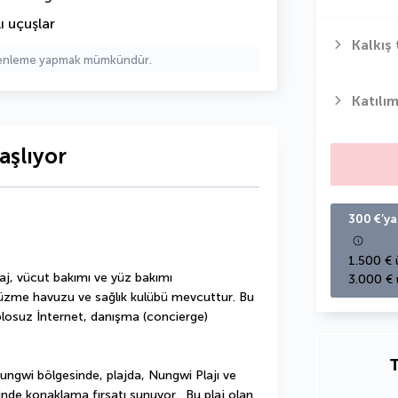
ı uçuşlar
Kalkış 
üzenleme yapmak mümkündür.
Katılım
aşlıyor
300 €’ya
1.500 € 
j, vücut bakımı ve yüz bakımı 
3.000 € 
 yüzme havuzu ve sağlık kulübü mevcuttur. Bu 
blosuz İnternet, danışma (concierge) 
T
ngwi bölgesinde, plajda, Nungwi Plajı ve 
nde konaklama fırsatı sunuyor.  Bu plaj olan 