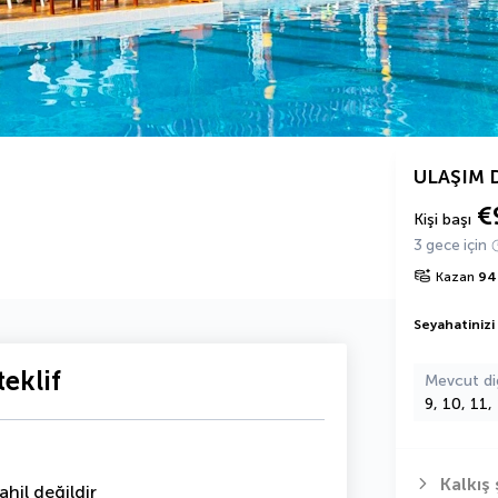
ULAŞIM 
€
Kişi başı
3 gece için
Kazan
94
Seyahatinizi
eklif
Mevcut di
9, 10, 11,
Kalkış 
hil değildir