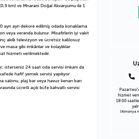
(0,9 km) ve Mnarani Doğal Akvaryumu ile 1 
30 ayrı ayrı dekore edilmiş odada konaklama 
on veya veranda bulunur. Misafirlerin iyi vakit 
inç akıllı televizyon ve ücretsiz kablosuz 
ve masa gibi imkânlar ve kolaylıklar 
at hizmeti verilmektedir.
Uz
; isterseniz 24 saat oda servisi imkanı da 
ede hafif yemek servisi yapılıyor.  
a salonu, plaj bar veya havuz kenarı barı 
asında ücretli açık büfe kahvaltı servisi 
Pazartesi'
hizmet verm
18:00 saatle
yal
(Almanya nu