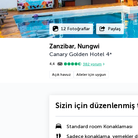
12 Fotoğraflar
Paylaş
Zanzibar, Nungwi
Canary Golden Hotel
4
*
4,4
382
yorum
Açık havuz
Aileler için uygun
Sizin için düzenlenmiş t
Standard room Konaklaması
Sadece konaklama, yemekler da