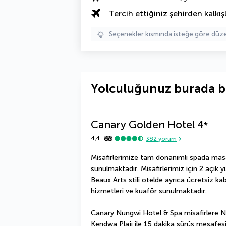
Tercih ettiğiniz şehirden kalkışl
Seçenekler kısmında isteğe göre d
Yolculuğunuz burada b
Canary Golden Hotel
4
*
4,4
382
yorum
Misafirlerimize tam donanımlı spada masa
sunulmaktadır. Misafirlerimiz için 2 açık
Beaux Arts stili otelde ayrıca ücretsiz ka
hizmetleri ve kuaför sunulmaktadır.
Canary Nungwi Hotel & Spa misafirlere Nu
Kendwa Plajı ile 15 dakika sürüş mesafesi