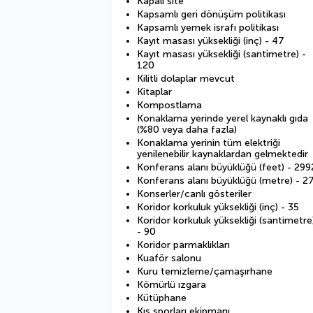
Kapalı site
Kapsamlı geri dönüşüm politikası
Kapsamlı yemek israfı politikası
Kayıt masası yüksekliği (inç) - 47
Kayıt masası yüksekliği (santimetre) -
120
Kilitli dolaplar mevcut
Kitaplar
Kompostlama
Konaklama yerinde yerel kaynaklı gıda
(%80 veya daha fazla)
Konaklama yerinin tüm elektriği
yenilenebilir kaynaklardan gelmektedir
Konferans alanı büyüklüğü (feet) - 299
Konferans alanı büyüklüğü (metre) - 2
Konserler/canlı gösteriler
Koridor korkuluk yüksekliği (inç) - 35
Koridor korkuluk yüksekliği (santimetre
- 90
Koridor parmaklıkları
Kuaför salonu
Kuru temizleme/çamaşırhane
Kömürlü ızgara
Kütüphane
Kış sporları ekipmanı