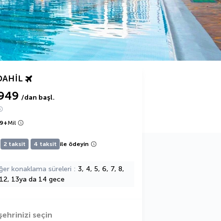
DAHIL
949
/dan başl.
9
+
Mil
2 taksit
4 taksit
ile ödeyin
ğer konaklama süreleri
3, 4, 5, 6, 7, 8,
 12, 13ya da 14 gece
şehrinizi seçin