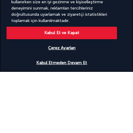
kullanırken size en iyi gezinme ve kişiselleştirme
Faydalı bilgiler
deneyimini sunmak, reklamları tercihleriniz
doğrultusunda uyarlamak ve ziyaretçi istatistikleri
toplamak için kullanılmaktadır.
Kabul Et ve Kapat
Turkish Airlines Holidays
Çerez Ayarları
4,2
/ 5 puan
Uygunluğu gör
Kabul Etmeden Devam Et
945
değerlendirmeye göre
Uzmanlarımız hizmetinizde
(+49) 71197803026