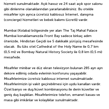
hizmeti sunulmaktadır. Açık havuz ve 24 saat açık spor salonu 
gibi dinlenme olanaklarından yararlanabilirsiniz. Bu otelde 
misafirler için ayrıca ücretsiz kablosuz İnternet, danışma 
(concierge) hizmetleri ve bebek bakımı (ücretli) vardır.
Mumbai (Kolaba) bölgesinde yer alan The Taj Mahal Palace 
Mumbai konaklamanızda Front Bay sadece birkaç adım 
ötenizde, Hindistan Geçidi ise 5 dakikalık yürüyüş mesafesinde 
olacak.  Bu lüks otel Cathedral of the Holy Name ile 0,7 km 
(0,5 mi) ve Bombay Natural History Society ile 0,8 km (0,5 mi) 
mesafede.
Misafirler minibar ve düz ekran televizyon bulunan 285 ayrı ayrı 
dekore edilmiş odada evlerinin konforunu yaşayabilir. 
Misafirlerimize ücretsiz kablosuz internet sunulmaktadır. 
Misafirlerimizin iyi vakit geçirebilmesi için uydu kanalları vardır. 
Özel banyo ve duş/küvet kombinasyonu ile derin küvetler ve 
geniş duş başlıkları. Misafirlerimize telefon, emanet kasası ve 
masa gibi imkânlar ve kolaylıklar sunulmaktadır.