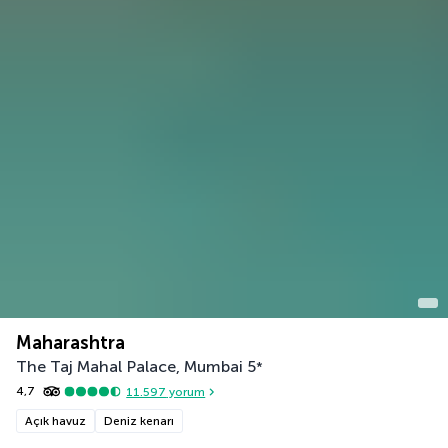
Maharashtra
The Taj Mahal Palace, Mumbai
5
*
4,7
11.597
yorum
Açık havuz
Deniz kenarı