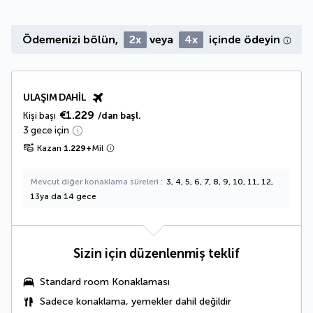
Ödemenizi bölün,
2x
veya
4x
içinde ödeyin
ULAŞIM DAHIL
€1.229
Kişi başı
/dan başl.
3 gece için
Kazan
1.229
+
Mil
Mevcut diğer konaklama süreleri
3, 4, 5, 6, 7, 8, 9, 10, 11, 12,
13ya da 14 gece
Sizin için düzenlenmiş teklif
Standard room Konaklaması
Sadece konaklama, yemekler dahil değildir