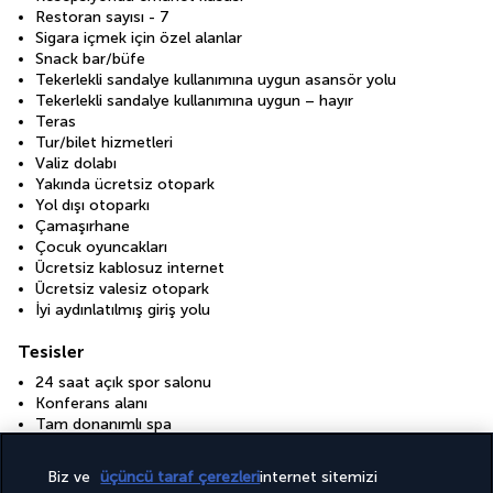
Restoran sayısı - 7
Sigara içmek için özel alanlar
Snack bar/büfe
Tekerlekli sandalye kullanımına uygun asansör yolu
Tekerlekli sandalye kullanımına uygun – hayır
Teras
Tur/bilet hizmetleri
Valiz dolabı
Yakında ücretsiz otopark
Yol dışı otoparkı
Çamaşırhane
Çocuk oyuncakları
Ücretsiz kablosuz internet
Ücretsiz valesiz otopark
İyi aydınlatılmış giriş yolu
Tesisler
24 saat açık spor salonu
Konferans alanı
Tam donanımlı spa
Toplantı odaları
Biz ve
üçüncü taraf çerezleri
internet sitemizi