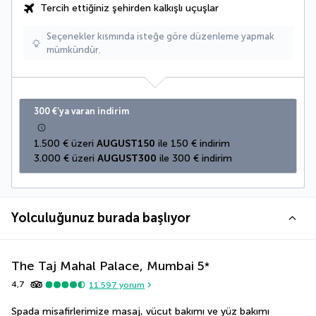
Tercih ettiğiniz şehirden kalkışlı uçuşlar
Seçenekler kısmında isteğe göre düzenleme yapmak
mümkündür.
300 €’ya varan indirim
1.500 € üzeri 
AUGUST150
 ile 150 € indirim
3.000 € üzeri 
AUGUST300
 ile 300 € indirim
Yolculuğunuz burada başlıyor
The Taj Mahal Palace, Mumbai
5
*
4,7
11.597
yorum
Spada misafirlerimize masaj, vücut bakımı ve yüz bakımı 