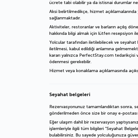
ücrete tabi olabilir ya da istisnai durumlar ne
Aksi belirtilmedikçe, hizmet açıklamalarında y
sağlanmaktadır.
Aktiviteler, restoranlar ve barların açılış döne
hakkında bilgi almak için lütfen resepsiyon ile
Yolcular tarafından iletilebilecek ve seyahat 
iletilmesi, kabul edildiği anlamına gelmemekte
kararı yalnızca PerfectStay.com tedarikçisi v
ödenmesi gerekebilir.
Hizmet veya konaklama açıklamasında açıkça bel
Seyahat belgeleri
Rezervasyonunuz tamamlandıktan sonra, sey
gönderilmeden önce size bir onay e-postası il
Eğer ulaşım dahil bir rezervasyon yaptıysanız
işlemleriyle ilgili tüm bilgileri “Seyahat Belgel
bulabilirsiniz. Bu sayede yolculuğunuza güvenl