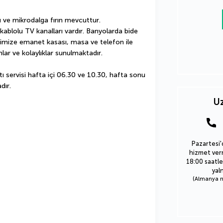
ı ve mikrodalga fırın mevcuttur. 
n kablolu TV kanalları vardır. Banyolarda bide 
rimize emanet kasası, masa ve telefon ile 
lar ve kolaylıklar sunulmaktadır.
 servisi hafta içi 06.30 ve 10.30, hafta sonu 
dır.
Uz
Pazartesi'
hizmet verm
18:00 saatle
yal
(Almanya nu