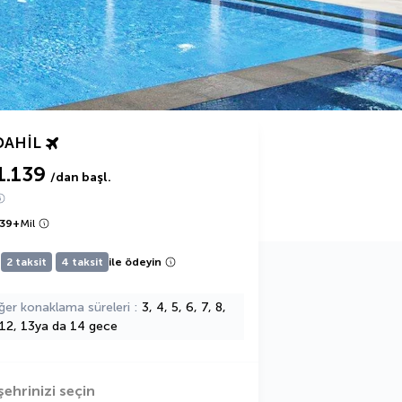
DAHIL
1.139
/dan başl.
139
+
Mil
2 taksit
4 taksit
ile ödeyin
ğer konaklama süreleri
3, 4, 5, 6, 7, 8,
 12, 13ya da 14 gece
şehrinizi seçin