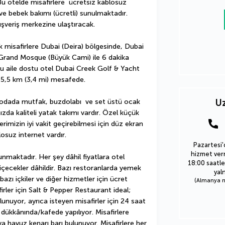
u otelde misafirlere  ücretsiz kablosuz 
e bebek bakımı (ücretli) sunulmaktadır. 
lışveriş merkezine ulaştıracak.
misafirlere Dubai (Deira) bölgesinde, Dubai 
Grand Mosque (Büyük Cami) ile 6 dakika 
 aile dostu otel Dubai Creek Golf & Yacht 
e 5,5 km (3,4 mi) mesafede.
ş  odada mutfak, buzdolabı  ve set üstü ocak 
Uz
zda kaliteli yatak takımı vardır. Özel küçük 
rimizin iyi vakit geçirebilmesi için düz ekran 
losuz internet vardır.
Pazartesi'
hizmet verm
unmaktadır. Her şey dâhil fiyatlara otel 
18:00 saatle
 içecekler dâhildir. Bazı restoranlarda yemek 
yal
azı içkiler ve diğer hizmetler için ücret 
(Almanya nu
irler için Salt & Pepper Restaurant ideal; 
nuyor, ayrıca isteyen misafirler için 24 saat 
 dükkânında/kafede yapılıyor. Misafirlere 
 havuz kenarı barı bulunuyor. Misafirlere her 