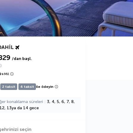
DAHIL
829
/dan başl.
9
+
Mil
2 taksit
4 taksit
ile ödeyin
ğer konaklama süreleri
3, 4, 5, 6, 7, 8,
 12, 13ya da 14 gece
şehrinizi seçin