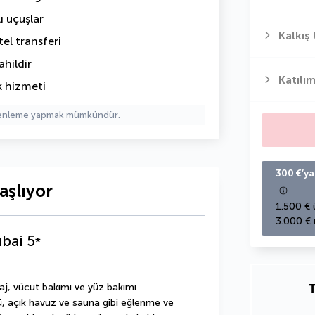
ı uçuşlar
Kalkış 
el transferi
hildir
Katılım
k hizmeti
üzenleme yapmak mümkündür.
300 €’ya
aşlıyor
1.500 € 
3.000 € 
ubai
5
*
T
j, vücut bakımı ve yüz bakımı 
ü, açık havuz ve sauna gibi eğlenme ve 