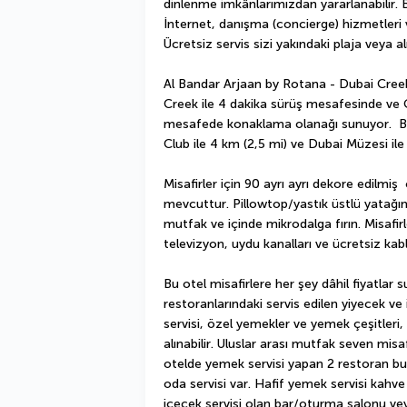
dinlenme imkânlarımızdan yararlanabilir. B
İnternet, danışma (concierge) hizmetleri v
Ücretsiz servis sizi yakındaki plaja veya a
Al Bandar Arjaan by Rotana - Dubai Creek 
Creek ile 4 dakika sürüş mesafesinde ve 
mesafede konaklama olanağı sunuyor.  Bu
Club ile 4 km (2,5 mi) ve Dubai Müzesi il
Misafirler için 90 ayrı ayrı dekore edilmi
mevcuttur. Pillowtop/yastık üstlü yatağını
mutfak ve içinde mikrodalga fırın. Misafirle
televizyon, uydu kanalları ve ücretsiz kab
Bu otel misafirlere her şey dâhil fiyatlar s
restoranlarındaki servis edilen yiyecek ve
servisi, özel yemekler ve yemek çeşitleri, b
alınabilir. Uluslar arası mutfak seven misaf
otelde yemek servisi yapan 2 restoran bulu
oda servisi var. Hafif yemek servisi kahve
içecek servisi olan bar/oturma salonu veya