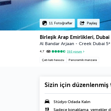
11 Fotoğraflar
Paylaş
Birleşik Arap Emirlikleri, Dubai
Al Bandar Arjaan - Creek Dubai
5
*
4,7
393
yorum
Çatı katı havuzu
Panoramik manzara
Sizin için düzenlenmiş t
Stüdyo Odada Kalın
Sadece konaklama, yemekler da