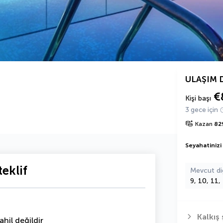
ULAŞIM 
€
Kişi başı
3 gece için
Kazan
82
Seyahatinizi
eklif
Mevcut di
9, 10, 11,
Kalkış 
hil değildir