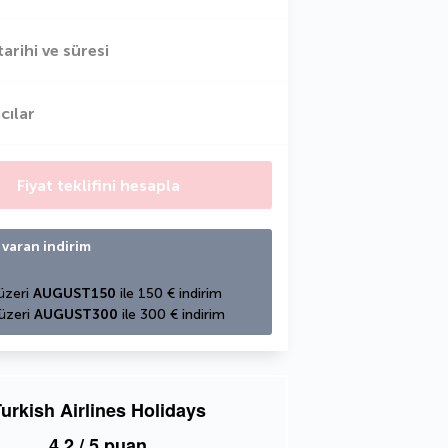
tarihi ve süresi
cılar
Fiyat teklifini hesapla
 varan indirim
üzeri 
AUGUST150
 ile 150 € indirim
üzeri 
AUGUST300
 ile 300 € indirim
urkish Airlines Holidays
4,2
/ 5 puan