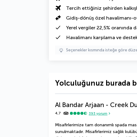
Tercih ettiğiniz şehirden kalkışl
Gidiş-dönüş özel havalimanı-ot
Yerel vergiler 22,5% oranında
da
Havalimanı karşılama ve deste
Seçenekler kısmında isteğe göre d
Yolculuğunuz burada b
Al Bandar Arjaan - Creek D
4,7
393
yorum
Misafirlerimize tam donanımlı spada masa
sunulmaktadır. Misafirlerimiz sağlık kulüb