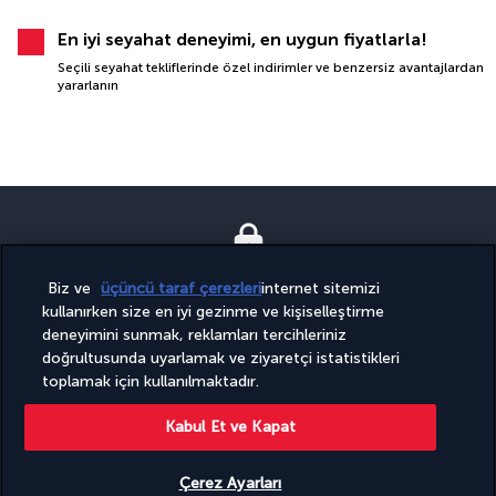
En iyi seyahat deneyimi, en uygun fiyatlarla!
Seçili seyahat tekliflerinde özel indirimler ve benzersiz avantajlardan
yararlanın
Biz ve
üçüncü taraf çerezleri
internet sitemizi
GÜVENLI ÖDEME
kullanırken size en iyi gezinme ve kişiselleştirme
deneyimini sunmak, reklamları tercihleriniz
doğrultusunda uyarlamak ve ziyaretçi istatistikleri
toplamak için kullanılmaktadır.
Kabul Et ve Kapat
Çerez Ayarları
BIZI TAKIP EDIN