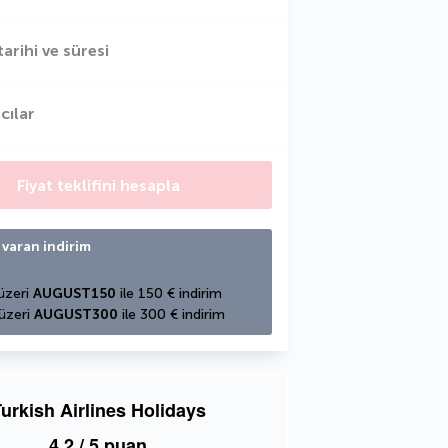
tarihi ve süresi
cılar
Fiyat teklifini hesapla
 varan indirim
üzeri 
AUGUST150
 ile 150 € indirim
üzeri 
AUGUST300
 ile 300 € indirim
urkish Airlines Holidays
4,2
/ 5 puan