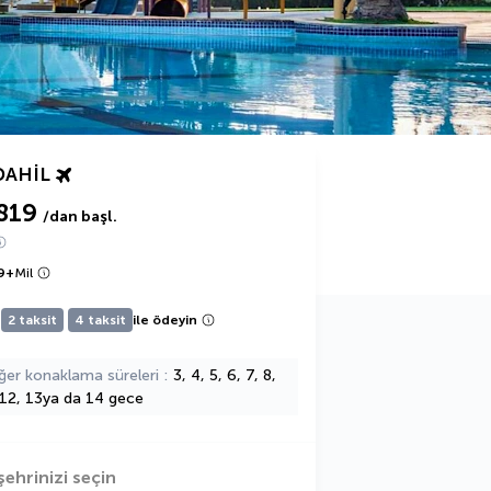
DAHIL
819
/dan başl.
9
+
Mil
2 taksit
4 taksit
ile ödeyin
ğer konaklama süreleri
3, 4, 5, 6, 7, 8,
 12, 13ya da 14 gece
şehrinizi seçin