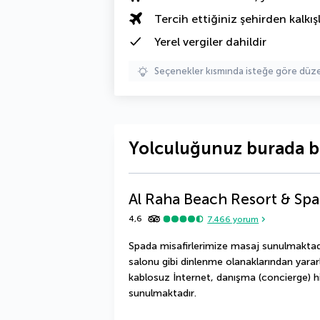
Tercih ettiğiniz şehirden kalkışl
Yerel vergiler
dahildir
Seçenekler kısmında isteğe göre d
Yolculuğunuz burada b
Al Raha Beach Resort & Spa
4,6
7.466
yorum
Spada misafirlerimize masaj sunulmaktadı
salonu gibi dinlenme olanaklarından yararlan
kablosuz İnternet, danışma (concierge) hi
sunulmaktadır.