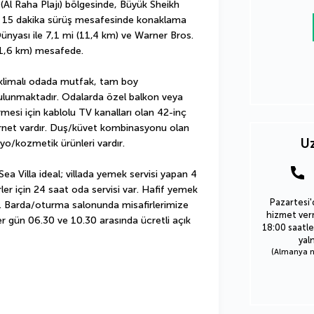
(Al Raha Plajı) bölgesinde, Büyük Sheikh 
le 15 dakika sürüş mesafesinde konaklama 
 Dünyası ile 7,1 mi (11,4 km) ve Warner Bros. 
11,6 km) mesafede.
 klimalı odada mutfak, tam boy 
lunmaktadır. Odalarda özel balkon veya 
rmesi için kablolu TV kanalları olan 42-inç 
rnet vardır. Duş/küvet kombinasyonu olan 
Uz
yo/kozmetik ürünleri vardır.
Sea Villa ideal; villada yemek servisi yapan 4 
ler için 24 saat oda servisi var. Hafif yemek 
Pazartesi'
r. Barda/oturma salonunda misafirlerimize 
hizmet verm
er gün 06.30 ve 10.30 arasında ücretli açık 
18:00 saatle
yal
(Almanya nu