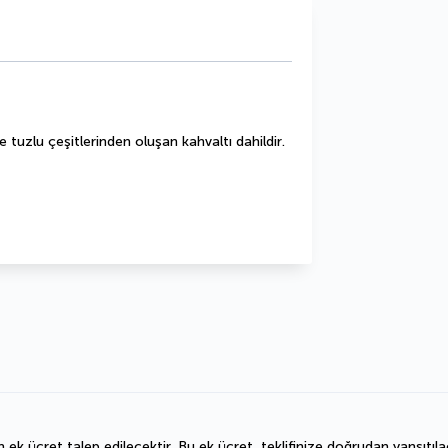
e tuzlu çeşitlerinden oluşan kahvaltı dahildir.
n ek ücret talep edilecektir. Bu ek ücret, teklifinize doğrudan yansıtıla