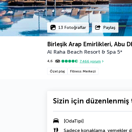
13 Fotoğraflar
Paylaş
Birleşik Arap Emirlikleri, Abu D
Al Raha Beach Resort & Spa
5
*
4,6
7.466
yorum
Özel plaj
Fitness Merkezi
Sizin için düzenlenmiş t
[OdaTipi]
Sadece konaklama, yemekler da