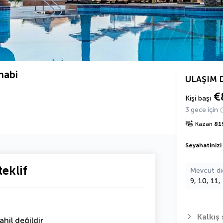
habi
ULAŞIM 
€
Kişi başı
3 gece için
Kazan
81
Seyahatinizi
eklif
Mevcut di
9, 10, 11,
Kalkış 
hil değildir