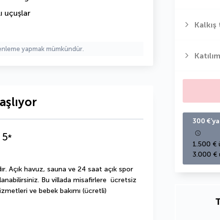
ı uçuşlar
Kalkış 
üzenleme yapmak mümkündür.
Katılım
aşlıyor
300 €’ya
5
*
1.500 € 
3.000 € 
r. Açık havuz, sauna ve 24 saat açık spor 
abilirsiniz. Bu villada misafirlere  ücretsiz 
zmetleri ve bebek bakımı (ücretli) 
T