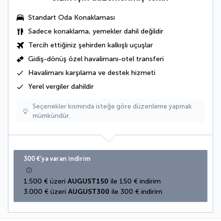
Standart Oda Konaklaması
Sadece konaklama, yemekler dahil değildir
Tercih ettiğiniz şehirden kalkışlı uçuşlar
Gidiş-dönüş özel havalimanı-otel transferi
Havalimanı karşılama ve destek hizmeti
Yerel vergiler
dahildir
Seçenekler kısmında isteğe göre düzenleme yapmak
mümkündür.
300 €’ya varan indirim
1.500 € üzeri 
AUGUST150
 ile 150 € indirim
3.000 € üzeri 
AUGUST300
 ile 300 € indirim