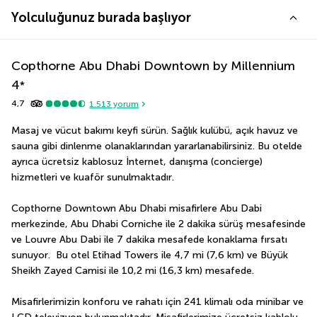
Yolculuğunuz burada başlıyor
Copthorne Abu Dhabi Downtown by Millennium
4
*
4,7
1.513
yorum
Masaj ve vücut bakımı keyfi sürün. Sağlık kulübü, açık havuz ve 
sauna gibi dinlenme olanaklarından yararlanabilirsiniz. Bu otelde 
ayrıca ücretsiz kablosuz İnternet, danışma (concierge) 
hizmetleri ve kuaför sunulmaktadır.
Copthorne Downtown Abu Dhabi misafirlere Abu Dabi 
merkezinde, Abu Dhabi Corniche ile 2 dakika sürüş mesafesinde 
ve Louvre Abu Dabi ile 7 dakika mesafede konaklama fırsatı 
sunuyor.  Bu otel Etihad Towers ile 4,7 mi (7,6 km) ve Büyük 
Sheikh Zayed Camisi ile 10,2 mi (16,3 km) mesafede.
Misafirlerimizin konforu ve rahatı için 241 klimalı oda minibar ve 