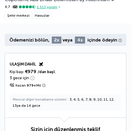
4,7
1.513
yorum
Şehir merkezi
Havuzlar
Ödemenizi bölün,
2x
veya
4x
içinde ödeyin
ULAŞIM DAHIL
€979
Kişi başı
/dan başl.
3 gece için
Kazan
979
+
Mil
Mevcut diğer konaklama süreleri
3, 4, 5, 6, 7, 8, 9, 10, 11, 12,
13ya da 14 gece
Sizin için düzenlenmiş teklif