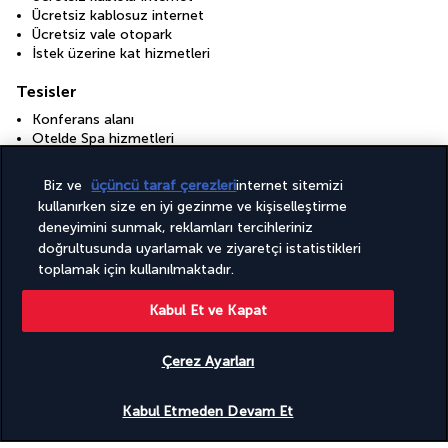
Ücretsiz kablosuz internet
Ücretsiz vale otopark
İstek üzerine kat hizmetleri
Tesisler
Konferans alanı
Otelde Spa hizmetleri
Sağlık kulübü
Spor salonu
Biz ve
üçüncü taraf çerezleri
internet sitemizi
kullanırken size en iyi gezinme ve kişiselleştirme
deneyimini sunmak, reklamları tercihleriniz
Paketiniz
doğrultusunda uyarlamak ve ziyaretçi istatistikleri
toplamak için kullanılmaktadır.
Faydalı bilgiler
Kabul Et ve Kapat
Çerez Ayarları
Uygunluğu gör
Kabul Etmeden Devam Et
Turkish Airlines Holidays