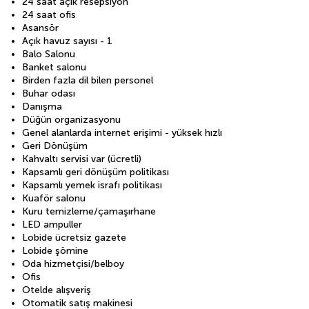
24 saat açık resepsiyon
24 saat ofis
Asansör
Açık havuz sayısı - 1
Balo Salonu
Banket salonu
Birden fazla dil bilen personel
Buhar odası
Danışma
Düğün organizasyonu
Genel alanlarda internet erişimi - yüksek hızlı
Geri Dönüşüm
Kahvaltı servisi var (ücretli)
Kapsamlı geri dönüşüm politikası
Kapsamlı yemek israfı politikası
Kuaför salonu
Kuru temizleme/çamaşırhane
LED ampuller
Lobide ücretsiz gazete
Lobide şömine
Oda hizmetçisi/belboy
Ofis
Otelde alışveriş
Otomatik satış makinesi