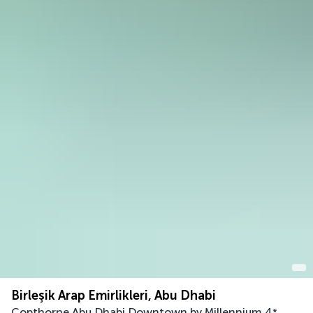
Birleşik Arap Emirlikleri, Abu Dhabi
Copthorne Abu Dhabi Downtown by Millennium
4
*