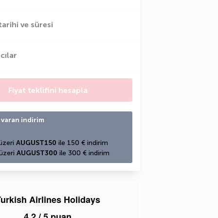
tarihi ve süresi
cılar
Fiyat teklifini hesapla
 varan indirim
üzeri 
AUGUST150
 ile 150 € indirim
üzeri 
AUGUST300
 ile 300 € indirim
urkish Airlines Holidays
4,2
/ 5 puan