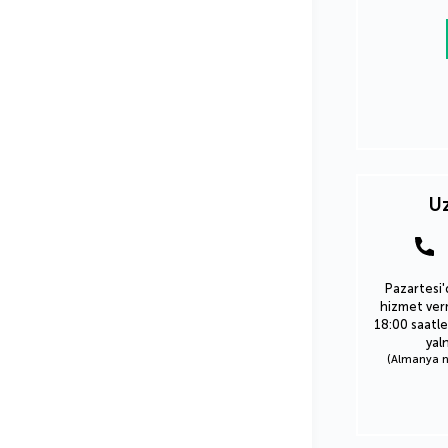
Uz
Pazartesi'
hizmet verm
18:00 saatle
yal
(Almanya nu