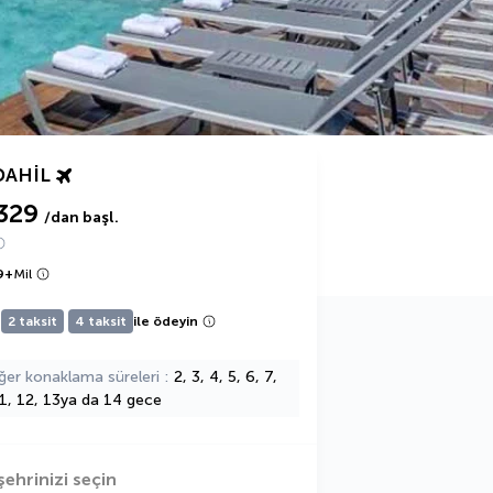
DAHIL
329
/dan başl.
9
+
Mil
2 taksit
4 taksit
ile ödeyin
ğer konaklama süreleri
2, 3, 4, 5, 6, 7,
11, 12, 13ya da 14 gece
şehrinizi seçin