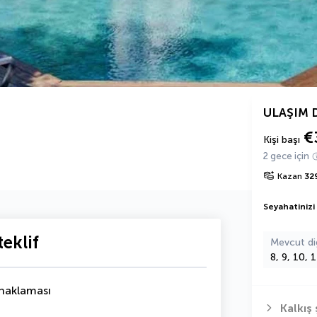
ULAŞIM 
€
Kişi başı
2 gece için
Kazan
32
Seyahatinizi
eklif
Mevcut di
8, 9, 10, 
onaklaması
Kalkış 