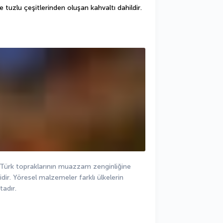
e tuzlu çeşitlerinden oluşan kahvaltı dahildir.
Türk topraklarının muazzam zenginliğine 
idir. Yöresel malzemeler farklı ülkelerin 
tadır.