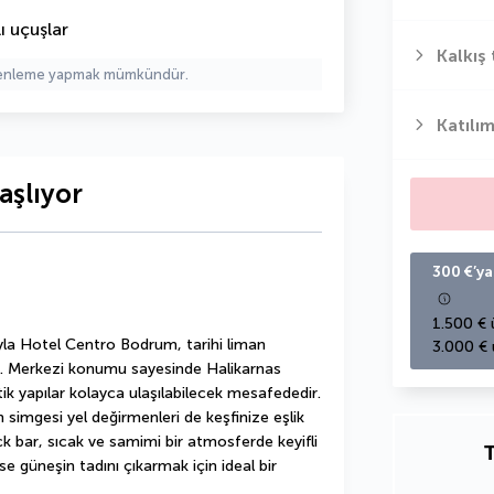
ı uçuşlar
Kalkış 
üzenleme yapmak mümkündür.
Katılım
aşlıyor
300 €’ya
1.500 € 
la Hotel Centro Bodrum, tarihi liman 
3.000 € 
ar. Merkezi konumu sayesinde Halikarnas 
k yapılar kolayca ulaşılabilecek mesafededir. 
 simgesi yel değirmenleri de keşfinize eşlik 
k bar, sıcak ve samimi bir atmosferde keyifli 
T
e güneşin tadını çıkarmak için ideal bir 