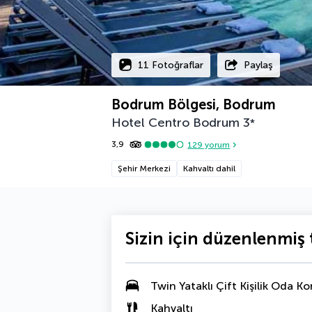
11 Fotoğraflar
Paylaş
Bodrum Bölgesi, Bodrum
Hotel Centro Bodrum
3
*
3,9
129
yorum
Şehir Merkezi
Kahvaltı dahil
Sizin için düzenlenmiş t
Twin Yataklı Çift Kişilik Oda K
Kahvaltı