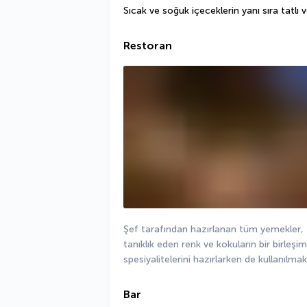
Sıcak ve soğuk içeceklerin yanı sıra tatlı v
Restoran
Şef tarafından hazırlanan tüm yemekler, 
tanıklık eden renk ve kokuların bir birleşim
spesiyalitelerini hazırlarken de kullanılmak
Bar