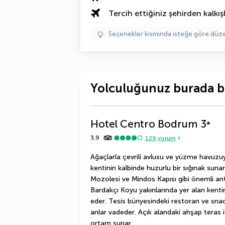
Tercih ettiğiniz şehirden kalkışl
Seçenekler kısmında isteğe göre d
Yolculuğunuz burada b
Hotel Centro Bodrum
3
*
3,9
129
yorum
Ağaçlarla çevrili avlusu ve yüzme havuzuy
kentinin kalbinde huzurlu bir sığınak sun
Mozolesi ve Mindos Kapısı gibi önemli anti
Bardakçı Koyu yakınlarında yer alan kentin
eder. Tesis bünyesindeki restoran ve snac
anlar vadeder. Açık alandaki ahşap teras is
ortam sunar.