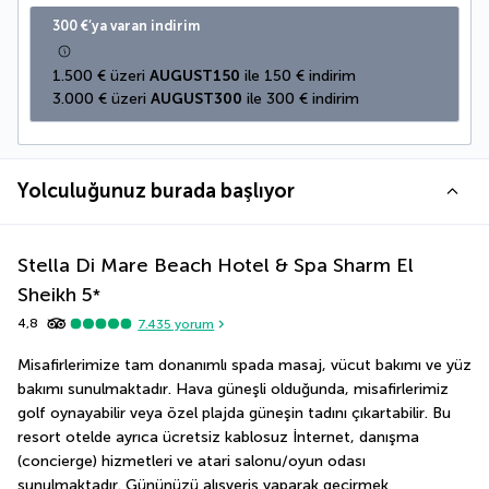
300 €’ya varan indirim
1.500 € üzeri 
AUGUST150
 ile 150 € indirim
3.000 € üzeri 
AUGUST300
 ile 300 € indirim
Yolculuğunuz burada başlıyor
Stella Di Mare Beach Hotel & Spa Sharm El
Sheikh
5
*
4,8
7.435
yorum
Misafirlerimize tam donanımlı spada masaj, vücut bakımı ve yüz 
bakımı sunulmaktadır. Hava güneşli olduğunda, misafirlerimiz 
golf oynayabilir veya özel plajda güneşin tadını çıkartabilir. Bu 
resort otelde ayrıca ücretsiz kablosuz İnternet, danışma 
(concierge) hizmetleri ve atari salonu/oyun odası 
sunulmaktadır. Gününüzü alışveriş yaparak geçirmek 