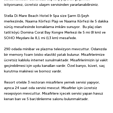
istiyorsanız, ücretsiz ulaşım servisinden yararlanabilirsiniz.
Stella Di Mare Beach Hotel & Spa size Şarm El-Şeyh 
merkezinde, Naama Körfezi Plajı ve Naama Körfezi ile 5 dakika 
sürüş mesafesinde konaklama imkânı sunuyor.  Bu plaj olan 
tatil köyü Domina Coral Bay Kongre Merkezi ile 5 mi (8 km) ve 
SOHO Meydanı ile 8,1 mi (13 km) mesafede.
290 odada minibar ve plazma televizyon mevcuttur. Odanızda 
bir memory foam (visko elastik) yatak bulunur. Misafirlerimize 
ücretsiz kablolu internet sunulmaktadır. Misafirlerimizin iyi vakit 
geçirebilmesi için uydu kanalları vardır. Özel banyo, küvet, saç 
kurutma makinesi ve bornoz vardır.
Resort otelde 3 restoran misafirlere yemek servisi yapıyor, 
ayrıca 24 saat oda servisi mevcut. Misafirler için ücretsiz 
resepsiyon mevcuttur. Misafirlere içecek servisi yapan havuz 
kenarı barı ve 5 bar/dinlenme salonu bulunmaktadır.