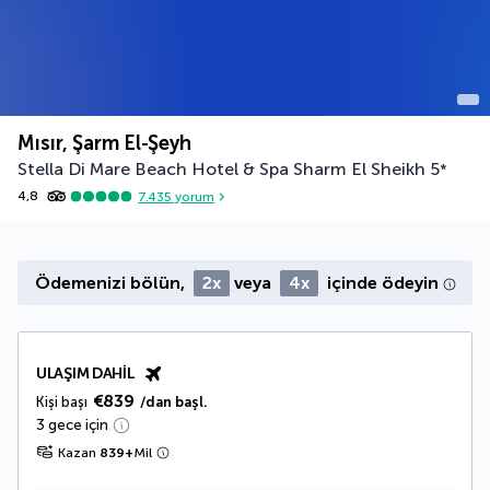
Mısır, Şarm El-Şeyh
Stella Di Mare Beach Hotel & Spa Sharm El Sheikh
5
*
4,8
7.435
yorum
Ödemenizi bölün,
2x
veya
4x
içinde ödeyin
ULAŞIM DAHIL
€839
Kişi başı
/dan başl.
3 gece için
Kazan
839
+
Mil