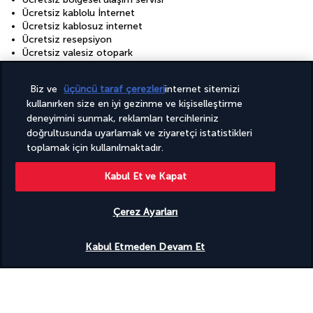
Ücretsiz kablolu İnternet
Ücretsiz kablosuz internet
Ücretsiz resepsiyon
Ücretsiz valesiz otopark
Tesisler
Biz ve
üçüncü taraf çerezleri
internet sitemizi
Konferans alanı
kullanırken size en iyi gezinme ve kişiselleştirme
Otelde Spa hizmetleri
deneyimini sunmak, reklamları tercihleriniz
Sağlık kulübü
doğrultusunda uyarlamak ve ziyaretçi istatistikleri
Spa terapi odası/odaları
toplamak için kullanılmaktadır.
Spor salonu
Tam donanımlı spa
Kabul Et ve Kapat
Toplantı odaları
Çocuk havuzu
Çerez Ayarları
Destinasyonu keşfedin
Uygunluğu gör
Kabul Etmeden Devam Et
Faydalı bilgiler