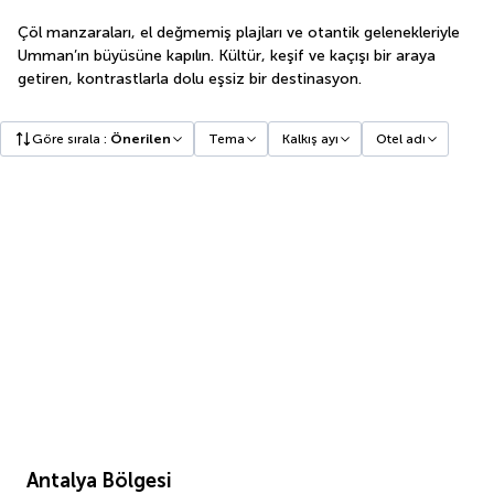
Çöl manzaraları, el değmemiş plajları ve otantik gelenekleriyle
Umman’ın büyüsüne kapılın. Kültür, keşif ve kaçışı bir araya
getiren, kontrastlarla dolu eşsiz bir destinasyon.
Göre sırala
:
Önerilen
Tema
Kalkış ayı
Otel adı
Antalya Bölgesi