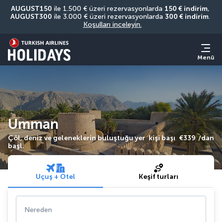
AUGUST150
 ile 1.500 € üzeri rezervasyonlarda 
150 € indirim
, 
AUGUST300
 ile 3.000 € üzeri rezervasyonlarda 
300 € indirim
. 
Koşulları inceleyin.
Menü
Umman
Çöl, deniz ve geleneklerin buluştuğu yer
kişi başı
€339
/dan
başl.
Uçuş + Otel
Keşif turları
Nereden