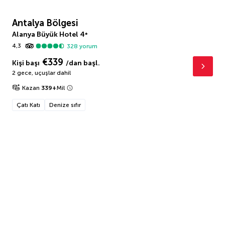
Antalya Bölgesi
Alanya Büyük Hotel
4
*
4,3
328
yorum
€339
Kişi başı
/dan başl.
2 gece
,
uçuşlar dahil
Kazan
339
+
Mil
Çatı Katı
Denize sıfır