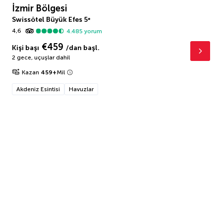
İzmir Bölgesi
Swissôtel Büyük Efes
5
*
4,6
4.485
yorum
€459
Kişi başı
/dan başl.
2 gece
,
uçuşlar dahil
Kazan
459
+
Mil
Akdeniz Esintisi
Havuzlar