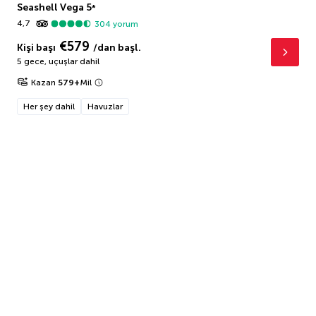
Seashell Vega
5
*
4,7
304
yorum
€579
Kişi başı
/dan başl.
5 gece
,
uçuşlar dahil
Kazan
579
+
Mil
Her şey dahil
Havuzlar