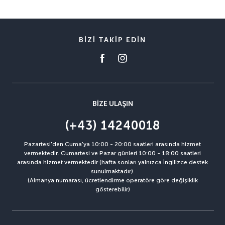
BIZI TAKIP EDIN
BIZE ULAŞIN
(+43) 14240018
Pazartesi'den Cuma'ya 10:00 - 20:00 saatleri arasında hizmet
vermektedir. Cumartesi ve Pazar günleri 10:00 - 18:00 saatleri
arasında hizmet vermektedir (hafta sonları yalnızca İngilizce destek
sunulmaktadır).
(Almanya numarası, ücretlendirme operatöre göre değişiklik
gösterebilir)