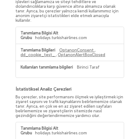
işlevleri sağlamamıza ve siteyi tehditlere ve
dolandırıcılıklara karşı güvence altına almamıza olanak
tanır. Ayrıca, bu çerezler yalnızca kendi kullanımımız için
anonim ziyaretçi istatistikleri elde etmek amacıyla
kullanılır.
Zorunlu
Çerezler
holidays.turkishairlines.com
OptanonConsent
,
dd_cookie_test_
,
OptanonAlertBoxClosed
Birinci Taraf
İstatistiksel Analiz Çerezleri
Bu çerezler, site performansını ölçmek ve iyileştirmek için
ziyaret sayısını ve trafik kaynaklarını belirlememize olanak
tanır. Ayrıca, en çok ve en az ziyaret edilen sayfaları
belirlememize ve ziyaretçilerin sitemizde nasıl
gezindiğini değerlendirmemize yardımcı olur.
İstatistiksel
Analiz
holidays.turkishairlines.com
Çerezleri