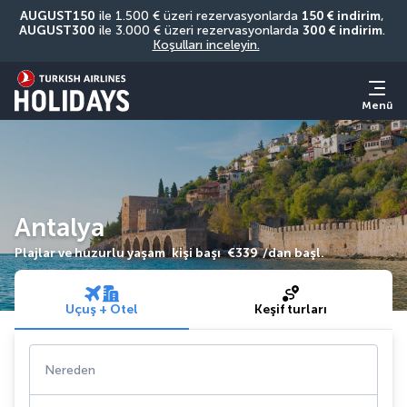
AUGUST150
 ile 1.500 € üzeri rezervasyonlarda 
150 € indirim
, 
AUGUST300
 ile 3.000 € üzeri rezervasyonlarda 
300 € indirim
. 
Koşulları inceleyin.
Menü
Antalya
Plajlar ve huzurlu yaşam
kişi başı
€339
/dan başl.
Uçuş + Otel
Keşif turları
Nereden