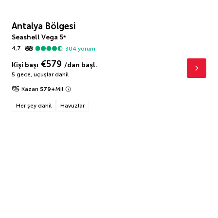
Antalya Bölgesi
Seashell Vega
5
*
4,7
304
yorum
€579
Kişi başı
/dan başl.
5 gece
,
uçuşlar dahil
Kazan
579
+
Mil
Her şey dahil
Havuzlar