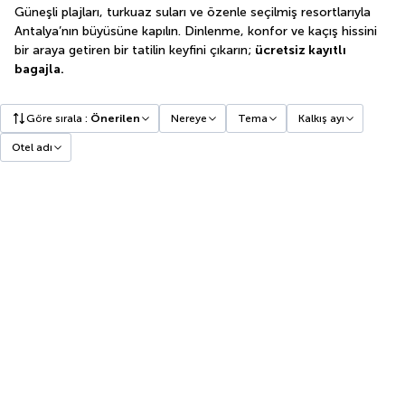
Güneşli plajları, turkuaz suları ve özenle seçilmiş resortlarıyla
Antalya’nın büyüsüne kapılın. Dinlenme, konfor ve kaçış hissini
bir araya getiren bir tatilin keyfini çıkarın;
ücretsiz kayıtlı
bagajla.
Göre sırala
:
Önerilen
Nereye
Tema
Kalkış ayı
Otel adı