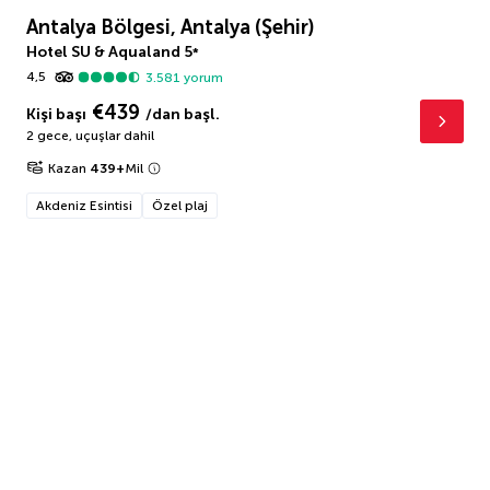
Antalya Bölgesi, Antalya (Şehir)
Hotel SU & Aqualand
5
*
4,5
3.581
yorum
€439
Kişi başı
/dan başl.
2 gece
,
uçuşlar dahil
Kazan
439
+
Mil
Akdeniz Esintisi
Özel plaj