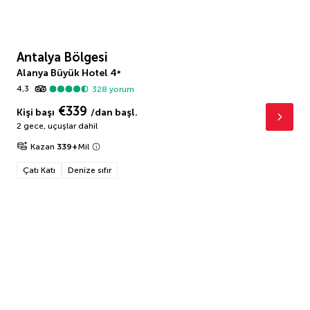
Antalya Bölgesi
Alanya Büyük Hotel
4
*
4,3
328
yorum
€339
Kişi başı
/dan başl.
2 gece
,
uçuşlar dahil
Kazan
339
+
Mil
Çatı Katı
Denize sıfır