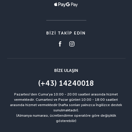
BIZI TAKIP EDIN
BIZE ULAŞIN
(+43) 14240018
Pazartesi'den Cuma'ya 10:00 - 20:00 saatleri arasında hizmet
vermektedir. Cumartesi ve Pazar günleri 10:00 - 18:00 saatleri
arasında hizmet vermektedir (hafta sonları yalnızca İngilizce destek
sunulmaktadır).
(Almanya numarası, ücretlendirme operatöre göre değişiklik
gösterebilir)