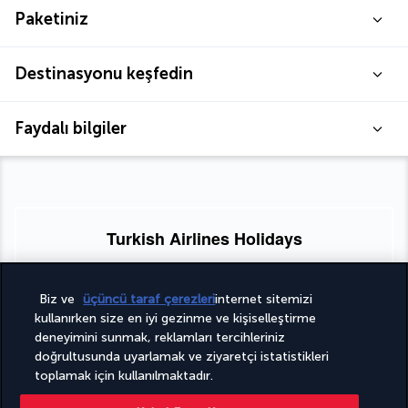
Paketiniz
Destinasyonu keşfedin
Faydalı bilgiler
Turkish Airlines Holidays
4,2
/ 5 puan
Biz ve
üçüncü taraf çerezleri
internet sitemizi
kullanırken size en iyi gezinme ve kişiselleştirme
deneyimini sunmak, reklamları tercihleriniz
951
değerlendirmeye göre
doğrultusunda uyarlamak ve ziyaretçi istatistikleri
toplamak için kullanılmaktadır.