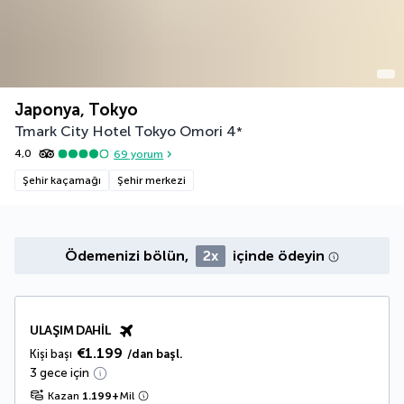
Japonya, Tokyo
Tmark City Hotel Tokyo Omori
4
*
4,0
69
yorum
Şehir kaçamağı
Şehir merkezi
Ödemenizi bölün,
2x
içinde ödeyin
ULAŞIM DAHIL
€1.199
Kişi başı
/dan başl.
3 gece için
Kazan
1.199
+
Mil