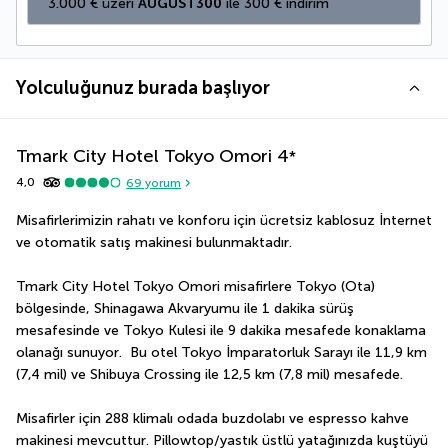
3.000 € üzeri 
AUGUST300
 ile 300 € indirim
Yolculuğunuz burada başlıyor
Tmark City Hotel Tokyo Omori
4
*
4,0
69
yorum
Misafirlerimizin rahatı ve konforu için ücretsiz kablosuz İnternet 
ve otomatik satış makinesi bulunmaktadır.
Tmark City Hotel Tokyo Omori misafirlere Tokyo (Ota) 
bölgesinde, Shinagawa Akvaryumu ile 1 dakika sürüş 
mesafesinde ve Tokyo Kulesi ile 9 dakika mesafede konaklama 
olanağı sunuyor.  Bu otel Tokyo İmparatorluk Sarayı ile 11,9 km 
(7,4 mil) ve Shibuya Crossing ile 12,5 km (7,8 mil) mesafede.
Misafirler için 288 klimalı odada buzdolabı ve espresso kahve 
makinesi mevcuttur. Pillowtop/yastık üstlü yatağınızda kuştüyü 