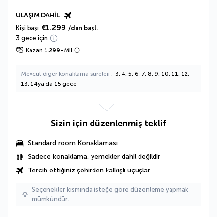
ULAŞIM DAHIL
€1.299
Kişi başı
/dan başl.
3 gece için
Kazan
1.299
+
Mil
Mevcut diğer konaklama süreleri
3, 4, 5, 6, 7, 8, 9, 10, 11, 12,
13, 14ya da 15 gece
Sizin için düzenlenmiş teklif
Standard room Konaklaması
Sadece konaklama, yemekler dahil değildir
Tercih ettiğiniz şehirden kalkışlı uçuşlar
Seçenekler kısmında isteğe göre düzenleme yapmak
mümkündür.