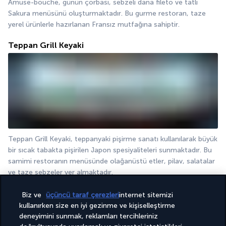
Amuse-bouche, günün çorbası, sebzeli dana fileto ve tatlı 
Sakura menüsünü oluşturmaktadır. Bu gurme restoran, taze 
yerel ürünlerle hazırlanan Fransız mutfağına sahiptir.
Teppan Grill Keyaki
Teppan Grill Keyaki, teppanyaki pişirme sanatı kullanılarak büyük 
bir sıcak tabakta pişirilen Japon spesiyaliteleri sunmaktadır. Bu 
samimi restoranın menüsünde olağanüstü etler, pilav, salatalar 
ve taze sebzeler yer almaktadır.
Sky Lounge The Four Seasons
Biz ve
üçüncü taraf çerezleri
internet sitemizi
kullanırken size en iyi gezinme ve kişiselleştirme
deneyimini sunmak, reklamları tercihleriniz