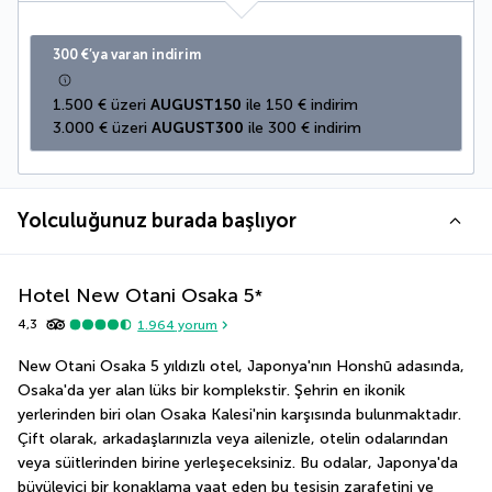
300 €’ya varan indirim
1.500 € üzeri 
AUGUST150
 ile 150 € indirim
3.000 € üzeri 
AUGUST300
 ile 300 € indirim
Yolculuğunuz burada başlıyor
Hotel New Otani Osaka
5
*
4,3
1.964
yorum
New Otani Osaka 5 yıldızlı otel, Japonya'nın Honshū adasında, 
Osaka'da yer alan lüks bir komplekstir. Şehrin en ikonik 
yerlerinden biri olan Osaka Kalesi'nin karşısında bulunmaktadır. 
Çift olarak, arkadaşlarınızla veya ailenizle, otelin odalarından 
veya süitlerinden birine yerleşeceksiniz. Bu odalar, Japonya'da 
büyüleyici bir konaklama vaat eden bu tesisin zarafetini ve 