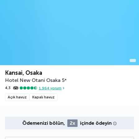
Kansai, Osaka
Hotel New Otani Osaka
5
*
4,3
1.964
yorum
Açık havuz
Kapalı havuz
Ödemenizi bölün,
2x
içinde ödeyin