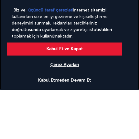
Turkish Airlines Holidays
Biz ve
üçüncü taraf çerezleri
internet sitemizi
kullanırken size en iyi gezinme ve kişiselleştirme
4,2
/ 5 puan
deneyimini sunmak, reklamları tercihleriniz
doğrultusunda uyarlamak ve ziyaretçi istatistikleri
toplamak için kullanılmaktadır.
946
değerlendirmeye göre
Kabul Et ve Kapat
Çerez Ayarları
Uygunluğu gör
Kabul Etmeden Devam Et
Uzmanlarımız hizmetinizde
(+43) 14240018
Pazartesi'den Cuma'ya 10:00 - 20:00 saatleri arasında hizmet
vermektedir. Cumartesi ve Pazar günleri 10:00 - 18:00 saatleri
arasında hizmet vermektedir (hafta sonları yalnızca İngilizce
destek sunulmaktadır).
(Almanya numarası, ücretlendirme operatöre göre değişiklik