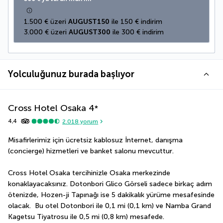
1.500 € üzeri 
AUGUST150
 ile 150 € indirim
3.000 € üzeri 
AUGUST300
 ile 300 € indirim
Yolculuğunuz burada başlıyor
Cross Hotel Osaka
4
*
4,4
2.018
yorum
Misafirlerimiz için ücretsiz kablosuz İnternet, danışma 
(concierge) hizmetleri ve banket salonu mevcuttur.
Cross Hotel Osaka tercihinizle Osaka merkezinde 
konaklayacaksınız. Dotonbori Glico Görseli sadece birkaç adım 
ötenizde, Hozen-ji Tapınağı ise 5 dakikalık yürüme mesafesinde 
olacak.  Bu otel Dotonbori ile 0,1 mi (0,1 km) ve Namba Grand 
Kagetsu Tiyatrosu ile 0,5 mi (0,8 km) mesafede.