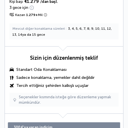
€1.279
Kişi başı
/dan başl.
3 gece için
Kazan
1.279
+
Mil
Mevcut diğer konaklama süreleri
3, 4, 5, 6, 7, 8, 9, 10, 11, 12,
13, 14ya da 15 gece
Sizin için düzenlenmiş teklif
Standart Oda Konaklaması
Sadece konaklama, yemekler dahil değildir
Tercih ettiğiniz şehirden kalkışlı uçuşlar
Seçenekler kısmında isteğe göre düzenleme yapmak
mümkündür.
300 €’ya varan indirim