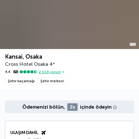
Kansai, Osaka
Cross Hotel Osaka
4
*
4,4
2.018
yorum
Şehir kaçamağı
Şehir merkezi
Ödemenizi bölün,
2x
içinde ödeyin
ULAŞIM DAHIL