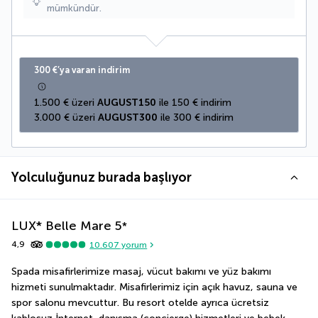
mümkündür.
300 €’ya varan indirim
1.500 € üzeri 
AUGUST150
 ile 150 € indirim
3.000 € üzeri 
AUGUST300
 ile 300 € indirim
Yolculuğunuz burada başlıyor
LUX* Belle Mare
5
*
4,9
10.607
yorum
Spada misafirlerimize masaj, vücut bakımı ve yüz bakımı 
hizmeti sunulmaktadır. Misafirlerimiz için açık havuz, sauna ve 
spor salonu mevcuttur. Bu resort otelde ayrıca ücretsiz 