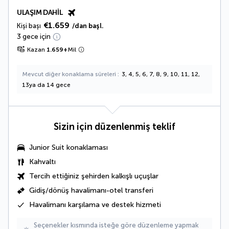
ULAŞIM DAHIL
€1.659
Kişi başı
/dan başl.
3 gece için
Kazan
1.659
+
Mil
Mevcut diğer konaklama süreleri
3, 4, 5, 6, 7, 8, 9, 10, 11, 12,
13ya da 14 gece
Sizin için düzenlenmiş teklif
Junior Suit
konaklaması
Kahvaltı
Tercih ettiğiniz şehirden kalkışlı uçuşlar
Gidiş/dönüş havalimanı-otel transferi
Havalimanı karşılama ve destek hizmeti
Seçenekler kısmında isteğe göre düzenleme yapmak