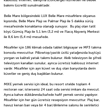
kablosuz İnternet, danışma (concierge) hizmetleri ve bebek 
bakımı (ücretli) sunulmaktadır.
Belle Mare bölgesindeki LUX Belle Mare misafirlere okyanus 
kıyısında, Belle Mare Plajı ve Palmar Plajı ile 5 dakika sürüş 
mesafesinde konaklama olanağı sunuyor.  Bu plaj olan tatil 
köyü Gümüş Plajı ile 5,1 km (3,2 mi) ve Flacq Alışveriş Merkezi 
ile 8,6 km (5,4 mi) mesafede.
Misafirler için 186 klimalı odada tablet bilgisayar ve MP3 takma 
konsolu mevcuttur. Pillowtop/yastık üstlü yatağınızda kuştüyü 
yorgan ve kaliteli yatak takımı bulunur. Akıllı televizyon ile şifreli 
televizyon kanalları sunulur, ayrıca ücretsiz kablosuz internet 
vardır. Misafirler için ayrı küvet ve duş olan banyolarda derin 
küvetler ve geniş duş başlıkları bulunur.
MIXE yemek servisi için ideal, bu resort otelde toplam 4 
restoran var; isterseniz 24 saat oda servisi imkanı da mevcut. 
Ayrıca kahve dükkânında/kafede hafif yemek servisi yapılıyor. 
Misafirler için her gün ücretsiz resepsiyon mevcuttur. Plaj bar, 
havuz kenarı barı veya bir 4 bar/dinlenme salonu ile serinletici 