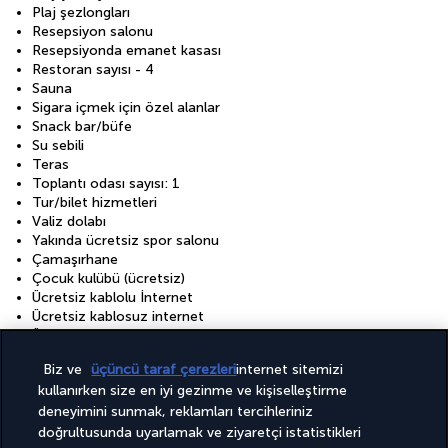
Plaj şezlongları
Resepsiyon salonu
Resepsiyonda emanet kasası
Restoran sayısı - 4
Sauna
Sigara içmek için özel alanlar
Snack bar/büfe
Su sebili
Teras
Toplantı odası sayısı: 1
Tur/bilet hizmetleri
Valiz dolabı
Yakında ücretsiz spor salonu
Çamaşırhane
Çocuk kulübü (ücretsiz)
Ücretsiz kablolu İnternet
Ücretsiz kablosuz internet
Ücretsiz resepsiyon
Ücretsiz vale otopark
Biz ve
üçüncü taraf çerezleri
internet sitemizi
Ücretsiz valesiz otopark
kullanırken size en iyi gezinme ve kişiselleştirme
Tesisler
deneyimini sunmak, reklamları tercihleriniz
doğrultusunda uyarlamak ve ziyaretçi istatistikleri
Konferans alanı