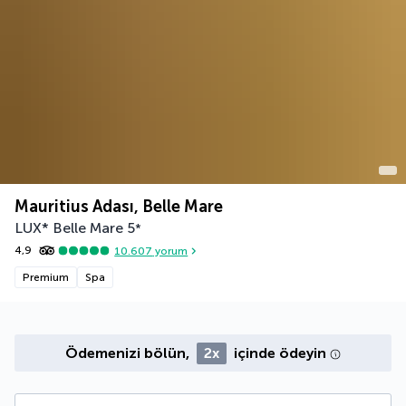
Mauritius Adası, Belle Mare
LUX* Belle Mare
5
*
4,9
10.607
yorum
Premium
Spa
Ödemenizi bölün,
2x
içinde ödeyin