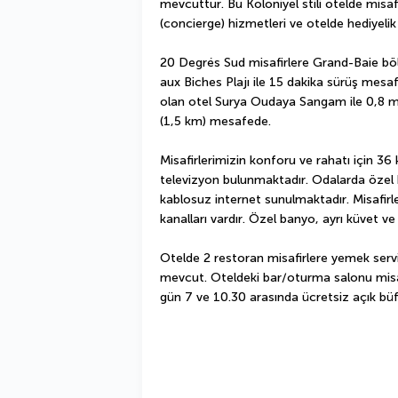
mevcuttur. Bu Koloniyel stili otelde misaf
(concierge) hizmetleri ve otelde hediyeli
20 Degrés Sud misafirlere Grand-Baie bölg
aux Biches Plajı ile 15 dakika sürüş mesaf
olan otel Surya Oudaya Sangam ile 0,8 mi 
(1,5 km) mesafede.
Misafirlerimizin konforu ve rahatı için 3
televizyon bulunmaktadır. Odalarda özel b
kablosuz internet sunulmaktadır. Misafirler
kanalları vardır. Özel banyo, ayrı küvet v
Otelde 2 restoran misafirlere yemek servisi
mevcut. Oteldeki bar/oturma salonu misafir
gün 7 ve 10.30 arasında ücretsiz açık büfe