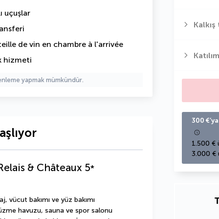
ı uçuşlar
Kalkış 
ansferi
teille de vin en chambre à l'arrivée
Katılım
k hizmeti
üzenleme yapmak mümkündür.
300 €’ya
aşlıyor
1.500 € 
3.000 € 
Relais & Châteaux
5
*
T
j, vücut bakımı ve yüz bakımı 
 yüzme havuzu, sauna ve spor salonu 