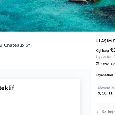
ULAŞIM 
 & Châteaux
5
*
€
Kişi başı
3 gece için
Kazan
1.
Seyahatinizi
eklif
Mevcut di
9, 10, 11,
Kalkış 