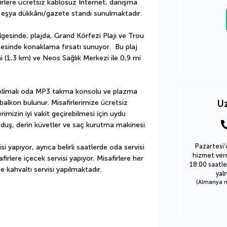
irlere ücretsiz kablosuz İnternet, danışma 
k eşya dükkânı/gazete standı sunulmaktadır.
esinde, plajda, Grand Körfezi Plajı ve Trou 
esinde konaklama fırsatı sunuyor.  Bu plaj 
(1,3 km) ve Neos Sağlık Merkezi ile 0,9 mi 
6 klimalı oda MP3 takma konsolu ve plazma 
alkon bulunur. Misafirlerimize ücretsiz 
Uz
imizin iyi vakit geçirebilmesi için uydu 
e duş, derin küvetler ve saç kurutma makinesi.
Pazartesi'
 yapıyor, ayrıca belirli saatlerde oda servisi 
hizmet verm
lere içecek servisi yapıyor. Misafirlere her 
18:00 saatle
 kahvaltı servisi yapılmaktadır.
yal
(Almanya nu