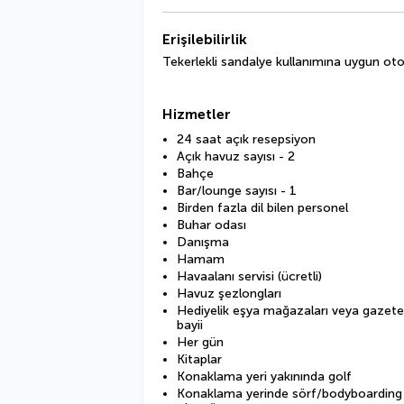
Erişilebilirlik
Tekerlekli sandalye kullanımına uygun ot
Hizmetler
24 saat açık resepsiyon
Açık havuz sayısı - 2
Bahçe
Bar/lounge sayısı - 1
Birden fazla dil bilen personel
Buhar odası
Danışma
Hamam
Havaalanı servisi (ücretli)
Havuz şezlongları
Hediyelik eşya mağazaları veya gazete
bayii
Her gün
Kitaplar
Konaklama yeri yakınında golf
Konaklama yerinde sörf/bodyboarding