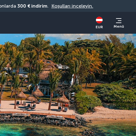
onlarda 
300 € indirim
. 
Koşulları inceleyin.
Menü
EUR