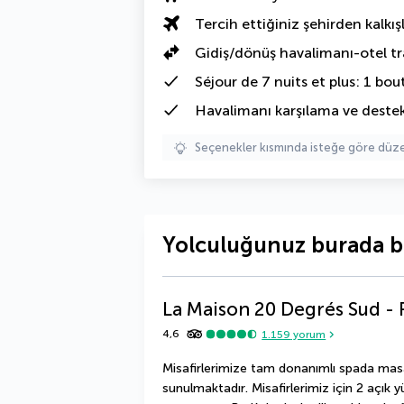
Tercih ettiğiniz şehirden kalkışl
Gidiş/dönüş havalimanı-otel tr
Séjour de 7 nuits et plus: 1 bou
Havalimanı karşılama ve deste
Seçenekler kısmında isteğe göre d
Yolculuğunuz burada b
La Maison 20 Degrés Sud - 
4,6
1.159
yorum
Misafirlerimize tam donanımlı spada masa
sunulmaktadır. Misafirlerimiz için 2 açık