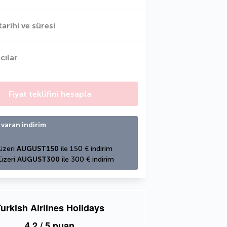
tarihi ve süresi
cılar
Fiyat teklifini hesapla
 varan indirim
üzeri 
AUGUST150
 ile 150 € indirim
üzeri 
AUGUST300
 ile 300 € indirim
urkish Airlines Holidays
4,2
/ 5 puan