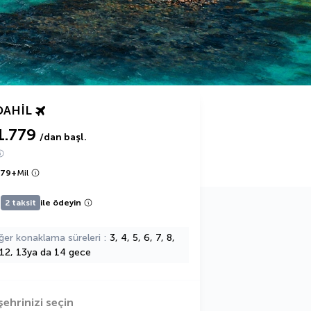
DAHIL
1.779
/dan başl.
779
+
Mil
2 taksit
ile ödeyin
ğer konaklama süreleri
3, 4, 5, 6, 7, 8,
 12, 13ya da 14 gece
şehrinizi seçin