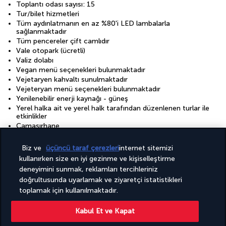
Toplantı odası sayısı: 15
Tur/bilet hizmetleri
Tüm aydınlatmanın en az %80'i LED lambalarla
sağlanmaktadır
Tüm pencereler çift camlıdır
Vale otopark (ücretli)
Valiz dolabı
Vegan menü seçenekleri bulunmaktadır
Vejetaryen kahvaltı sunulmaktadır
Vejeteryan menü seçenekleri bulunmaktadır
Yenilenebilir enerji kaynağı - güneş
Yerel halka ait ve yerel halk tarafından düzenlenen turlar ile
etkinlikler
Çamaşırhane
Çevre dostu banyo/kozmetik ürünleri
Çiftlere özel yemek servisi
Biz ve
üçüncü taraf çerezleri
internet sitemizi
Ücretsiz kablosuz internet
kullanırken size en iyi gezinme ve kişiselleştirme
İyi aydınlatılmış giriş yolu
deneyimini sunmak, reklamları tercihleriniz
doğrultusunda uyarlamak ve ziyaretçi istatistikleri
Tesisler
toplamak için kullanılmaktadır.
24 saat açık spor salonu
Kabul Et ve Kapat