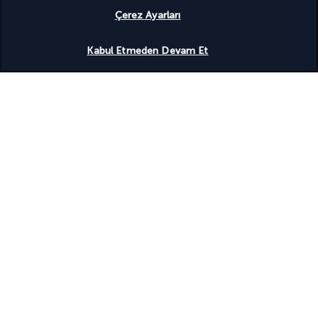
Faydalı bilgiler
Çerez Ayarları
Uygunluğu gör
Kabul Etmeden Devam Et
Turkish Airlines Holidays
4,2
/ 5 puan
951
değerlendirmeye göre
Uzmanlarımız hizmetinizde
(+43) 14240018