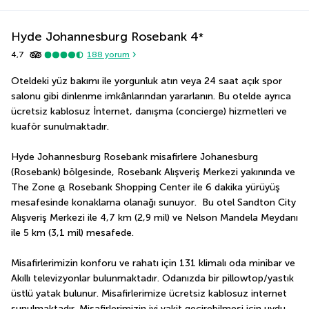
Hyde Johannesburg Rosebank
4
*
4,7
188
yorum
Oteldeki yüz bakımı ile yorgunluk atın veya 24 saat açık spor 
salonu gibi dinlenme imkânlarından yararlanın. Bu otelde ayrıca 
ücretsiz kablosuz İnternet, danışma (concierge) hizmetleri ve 
kuaför sunulmaktadır.
Hyde Johannesburg Rosebank misafirlere Johanesburg 
(Rosebank) bölgesinde, Rosebank Alışveriş Merkezi yakınında ve 
The Zone @ Rosebank Shopping Center ile 6 dakika yürüyüş 
mesafesinde konaklama olanağı sunuyor.  Bu otel Sandton City 
Alışveriş Merkezi ile 4,7 km (2,9 mil) ve Nelson Mandela Meydanı 
ile 5 km (3,1 mil) mesafede.
Misafirlerimizin konforu ve rahatı için 131 klimalı oda minibar ve 
Akıllı televizyonlar bulunmaktadır. Odanızda bir pillowtop/yastık 
üstlü yatak bulunur. Misafirlerimize ücretsiz kablosuz internet 
sunulmaktadır. Misafirlerimizin iyi vakit geçirebilmesi için uydu 