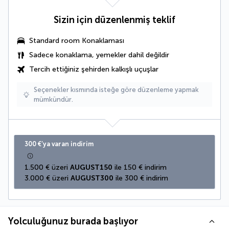
Sizin için düzenlenmiş teklif
Standard room Konaklaması
Sadece konaklama, yemekler dahil değildir
Tercih ettiğiniz şehirden kalkışlı uçuşlar
Seçenekler kısmında isteğe göre düzenleme yapmak
mümkündür.
300 €’ya varan indirim
1.500 € üzeri 
AUGUST150
 ile 150 € indirim
3.000 € üzeri 
AUGUST300
 ile 300 € indirim
Yolculuğunuz burada başlıyor