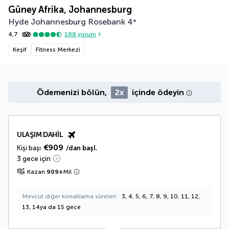
Güney Afrika, Johannesburg
Hyde Johannesburg Rosebank
4
*
4,7
188
yorum
Keşif
Fitness Merkezi
Ödemenizi bölün,
2x
içinde ödeyin
ULAŞIM DAHIL
€909
Kişi başı
/dan başl.
3 gece için
Kazan
909
+
Mil
Mevcut diğer konaklama süreleri
3, 4, 5, 6, 7, 8, 9, 10, 11, 12,
13, 14ya da 15 gece