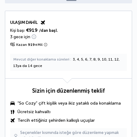
ULAŞIM DAHIL
€919
Kişi başı
/dan başl.
3 gece için
Kazan
919
+
Mil
Mevcut diğer konaklama süreleri
3, 4, 5, 6, 7, 8, 9, 10, 11, 12,
13ya da 14 gece
Sizin için düzenlenmiş teklif
“So Cozy” çift kişilik veya ikiz yataklı oda konaklama
Ücretsiz kahvaltı
Tercih ettiğiniz şehirden kalkışlı uçuşlar
Seçenekler kısmında isteğe göre düzenleme yapmak