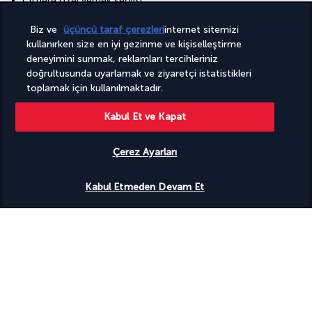
Çiftlere özel yemek servisi
Ücretsiz bölgesel ulaşım servisi
Ücretsiz kablolu İnternet
Biz ve
üçüncü taraf çerezleri
internet sitemizi
Ücretsiz kablosuz internet
kullanırken size en iyi gezinme ve kişiselleştirme
Ücretsiz vale otopark
deneyimini sunmak, reklamları tercihleriniz
Ücretsiz valesiz otopark
doğrultusunda uyarlamak ve ziyaretçi istatistikleri
İstek üzerine kat hizmetleri
toplamak için kullanılmaktadır.
Tesisler
Kabul Et ve Kapat
Konferans alanı
Otelde Spa hizmetleri
Spa terapi odası/odaları
Çerez Ayarları
Spor salonu
Uygunluğu gör
Tam donanımlı spa
Kabul Etmeden Devam Et
Yakındaki açık havuza erişim
Paketiniz
Destinasyonu keşfedin