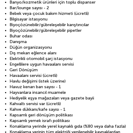
Banyo/kozmetik ürünleri için toplu dispanser
Bar/lounge sayısı - 2
Bebek veya çocuk bakım hizmeti (ücretli)
Bilgisayar istasyonu
Biyoçözünebilir/gübreleşebilir karıştırıcılar
Biyoçözünebilir/gübreleşebilir pipetler
Buhar odası
Danışma
Düğün organizasyonu
Dış mekan eğlence alanı
Elektrikli otomobil şarj istasyonu
Engellilere uygun havaalanı servisi
Geri Dönüşüm
Havaalanı servisi (ücretli)
Havlu değişimi (istek üzerine)
Havuz kenarı barı sayısı - 1
Hayvanlara insancıl muamele
Hediyelik eşya mağazaları veya gazete bayii
Kahvaltı servisi var (ücretli)
Kahve dükkanı/kafe sayısı - 1
Kapsamlı geri dönüşüm politikası
Kapsamlı yemek israfı politikası
Konaklama yerinde yerel kaynaklı gıda (%80 veya daha fazla)
Konaklama yerinin tüm elektriği yenilenebilir kaynaklardan