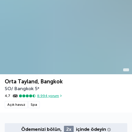
Orta Tayland, Bangkok
SO/ Bangkok
5
*
4,7
8.994
yorum
Açık havuz
Spa
Ödemenizi bölün,
2x
içinde ödeyin