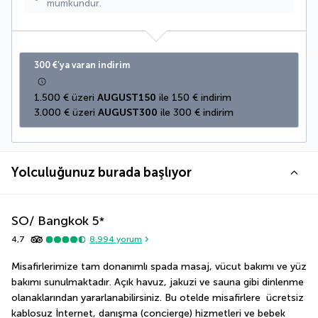
mümkündür.
300 €’ya varan indirim
1.500 € üzeri 
AUGUST150
 ile 150 € indirim
3.000 € üzeri 
AUGUST300
 ile 300 € indirim
Yolculuğunuz burada başlıyor
SO/ Bangkok
5
*
4,7
8.994
yorum
Misafirlerimize tam donanımlı spada masaj, vücut bakımı ve yüz 
bakımı sunulmaktadır. Açık havuz, jakuzi ve sauna gibi dinlenme 
olanaklarından yararlanabilirsiniz. Bu otelde misafirlere  ücretsiz 
kablosuz İnternet, danışma (concierge) hizmetleri ve bebek 