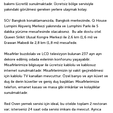
bakımı (ücretli) sunulmaktadır. Ücretsiz bölge servisiyle 
yakındaki görülmesi gereken yerlere ulaşmak kolay.
SO/ Bangkok konaklamanızda, Bangkok merkezinde, Q House 
Lumpini Alışveriş Merkezi yakınında ve Lumphini Parkı ile 5 
dakika yürüme mesafesinde olacaksınız.  Bu aile dostu otel 
Queen Sirikit Ulusal Kongre Merkezi ile 2,6 km (1,6 mi) ve 
Erawan Mabedi ile 2,8 km (1,8 mi) mesafede.
Misafirler buzdolabı ve LCD televizyon bulunan 237 ayrı ayrı 
dekore edilmiş odada evlerinin konforunu yaşayabilir. 
Misafirlerimize bilgisayar ile ücretsiz kablolu ve kablosuz 
internet sunulmaktadır. Misafirlerimizin iyi vakit geçirebilmesi 
için kablolu TV kanalları mevcuttur. Özel banyo ve ayrı küvet ve 
duş ile derin küvetler ve geniş duş başlıkları. Misafirlerimize 
telefon, emanet kasası ve masa gibi imkânlar ve kolaylıklar 
sunulmaktadır.
Red Oven yemek servisi için ideal, bu otelde toplam 2 restoran 
var; isterseniz 24 saat oda servisi imkanı da mevcut. Ayrıca 