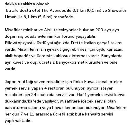
dakika uzaklıkta olacak. 
 Bu aile dostu otel The Avenues ile 0,1 km (0,1 mi) ve Shuwaikh 
Limanı ile 9,1 km (5,6 mi) mesafede.
Misafirler minibar ve Akıllı televizyonlar bulunan 200 ayrı ayrı 
döşenmiş odada evlerinin konforunu yaşayabilir. 
Pillowtop/yastık üstlü yatağınızda Frette Italian çarşaf takımı 
vardır. Misafirlerimizin iyi vakit geçirebilmesi için uydu kanalları, 
akıllı hoparlör ve ücretsiz kablosuz internet vardır. Banyolarda 
ayrı küvet ve duş, ücretsiz banyo/kozmetik ürünleri ve bide 
vardır.
Japon mutfağı seven misafirler için Roka Kuwait ideal; otelde 
yemek servisi yapan 4 restoran bulunuyor, ayrıca isteyen 
misafirler için 24 saat oda servisi var. Hafif yemek servisi kahve 
dükkânında/kafede yapılıyor. Misafirlere içecek servisi olan 
bar/oturma salonu veya havuz kenarı barı bulunuyor. Misafirlere 
her gün 7 ve 11 arasında ücretli açık büfe kahvaltı servisi 
yapılmaktadır.