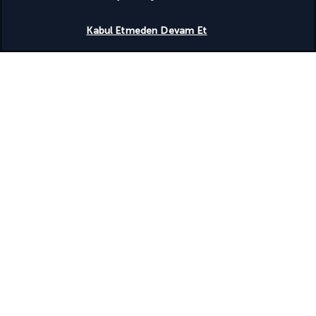
Spa terapi odası/odaları
Uygunluğu gör
Spor salonu
Kabul Etmeden Devam Et
Tam donanımlı spa
Toplantı odaları
Faydalı bilgiler
Turkish Airlines Holidays
4,2
/ 5 puan
946
değerlendirmeye göre