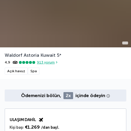
Waldorf Astoria Kuwait
5
*
4,9
913
yorum
Açık havuz
Spa
Ödemenizi bölün,
2x
içinde ödeyin
ULAŞIM DAHIL
€1.269
Kişi başı
/dan başl.