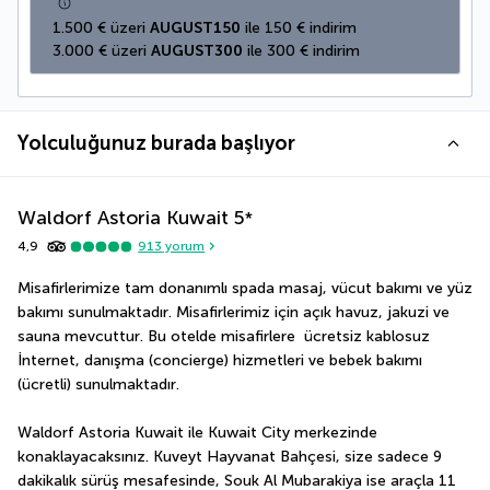
1.500 € üzeri 
AUGUST150
 ile 150 € indirim
3.000 € üzeri 
AUGUST300
 ile 300 € indirim
Yolculuğunuz burada başlıyor
Waldorf Astoria Kuwait
5
*
4,9
913
yorum
Misafirlerimize tam donanımlı spada masaj, vücut bakımı ve yüz 
bakımı sunulmaktadır. Misafirlerimiz için açık havuz, jakuzi ve 
sauna mevcuttur. Bu otelde misafirlere  ücretsiz kablosuz 
İnternet, danışma (concierge) hizmetleri ve bebek bakımı 
(ücretli) sunulmaktadır.
Waldorf Astoria Kuwait ile Kuwait City merkezinde 
konaklayacaksınız. Kuveyt Hayvanat Bahçesi, size sadece 9 
dakikalık sürüş mesafesinde, Souk Al Mubarakiya ise araçla 11 