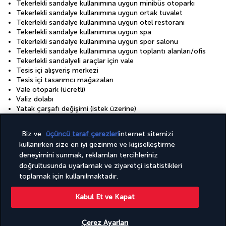
Tekerlekli sandalye kullanımına uygun minibüs otoparkı
Tekerlekli sandalye kullanımına uygun ortak tuvalet
Tekerlekli sandalye kullanımına uygun otel restoranı
Tekerlekli sandalye kullanımına uygun spa
Tekerlekli sandalye kullanımına uygun spor salonu
Tekerlekli sandalye kullanımına uygun toplantı alanları/ofis
Tekerlekli sandalyeli araçlar için vale
Tesis içi alışveriş merkezi
Tesis içi tasarımcı mağazaları
Vale otopark (ücretli)
Valiz dolabı
Yatak çarşafı değişimi (istek üzerine)
Çamaşırhane
Çevre dostu temizlik ürünleri sağlanır
Biz ve
üçüncü taraf çerezleri
internet sitemizi
Çiftlere özel yemek servisi
kullanırken size en iyi gezinme ve kişiselleştirme
Çocuk kulübü (ücretli)
deneyimini sunmak, reklamları tercihleriniz
Çocuk oyunları
doğrultusunda uyarlamak ve ziyaretçi istatistikleri
Ön giriş rampası
Ücretsiz kablosuz internet
toplamak için kullanılmaktadır.
Ücretsiz valesiz otopark
İnternet erişimi - kablosuz
Kabul Et ve Kapat
İyi aydınlatılmış giriş yolu
Çerez Ayarları
Tesisler