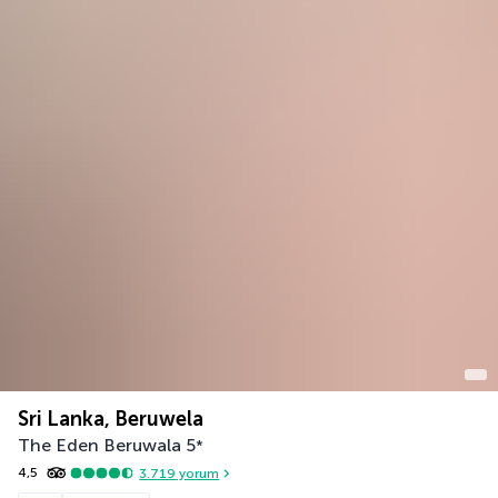
Sri Lanka, Beruwela
The Eden Beruwala
5
*
4,5
3.719
yorum