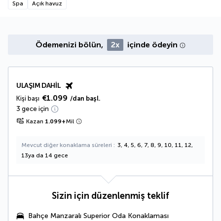
Spa
Açık havuz
Ödemenizi bölün,
2x
içinde ödeyin
ULAŞIM DAHIL
€1.099
Kişi başı
/dan başl.
3 gece için
Kazan
1.099
+
Mil
Mevcut diğer konaklama süreleri
3, 4, 5, 6, 7, 8, 9, 10, 11, 12,
13ya da 14 gece
Sizin için düzenlenmiş teklif
Bahçe Manzaralı Superior Oda
Konaklaması