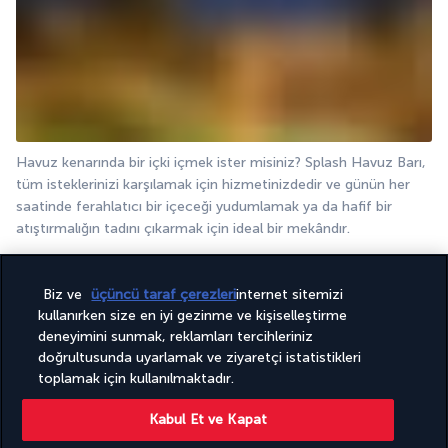
Havuz kenarında bir içki içmek ister misiniz? Splash Havuz Barı, 
tüm isteklerinizi karşılamak için hizmetinizdedir ve günün her 
saatinde ferahlatıcı bir içeceği yudumlamak ya da hafif bir 
atıştırmalığın tadını çıkarmak için ideal bir mekândır.
Detayları göster
Biz ve
üçüncü taraf çerezleri
internet sitemizi
kullanırken size en iyi gezinme ve kişiselleştirme
Aktiviteler ve yaşam tarzı
deneyimini sunmak, reklamları tercihleriniz
doğrultusunda uyarlamak ve ziyaretçi istatistikleri
toplamak için kullanılmaktadır.
Havuz kenarında keyif yaparken ya da spa’da uzman ellerin sizi 
Kabul Et ve Kapat
şımartmasına izin verirken içinizi tatlı bir huzur hissi sarsın; 
dilerseniz birbirinden eğlenceli aktivitelerle dolu canlı 