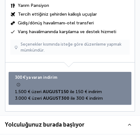
Yarım Pansiyon
Tercih ettiğiniz şehirden kalkışlı uçuşlar
Gidiş/dönüş havalimanı-otel transferi
Varış havalimanında karşılama ve destek hizmeti
Seçenekler kısmında isteğe göre düzenleme yapmak
mümkündür.
300 €’ya varan indirim
1.500 € üzeri 
AUGUST150
 ile 150 € indirim
3.000 € üzeri 
AUGUST300
 ile 300 € indirim
Yolculuğunuz burada başlıyor