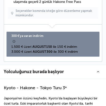
ulaşımda geçerli 2 günlük Hakone Free Pass
Seçenekler kısmında isteğe göre düzenleme yapmak
mümkündür.
300 €’ya varan indirim
1.500 € üzeri 
AUGUST150
 ile 150 € indirim
3.000 € üzeri 
AUGUST300
 ile 300 € indirim
Yolculuğunuz burada başlıyor
Kyoto - Hakone - Tokyo Turu
3
*
Japonya'nın özünü keşfedin, Kyoto'da başlayan büyüleyici bir 
özel turla. Eski imparatorluk başkenti olan Kyoto'da, tarihi 