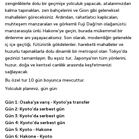
zenginliklerle dolu bir geçmişe yolculuk yapacak, atalarımızdan 
kalma tapınakları, zen bahçelerini ve Gion gibi geleneksel 
mahalleleri göreceksiniz. Ardından, rahatlatıcı kaplıcaları, 
muhteşem manzaraları ve görkemli Fuji Dağı'nın olağanüstü 
manzarasıyla ünlü Hakone'ye geçin, burada mükemmel bir 
dinlenme anı yaşayacaksınız. Son olarak, modernliğin gelenekle 
iç içe geçtiği, fütüristik gökdelenler, hareketli mahalleler ve 
huzurlu tapınaklarla dolu dinamik bir metropol olan Tokyo'da 
gezinizi tamamlayın. Bu eşsiz tur, Japonya'nın tüm yönlerini, 
huzur, doğa ve kentsel canlılık arasında keşfetmenizi 
sağlayacak.
Bu özel tur 10 gün boyunca mevcuttur.
Yolculuk planınız, gün gün:
Gün 1: Osaka'ya varış - Kyoto'ya transfer
Gün 2: Kyoto'da serbest gün
Gün 3: Kyoto'da serbest gün
Gün 4: Kyoto'da serbest gün
Gün 5: Kyoto - Hakone
Gün 6: Hakone - Kyoto