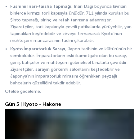
Fushimi Inari-taisha Tapınağı
, Inari Dağı boyunca kıvrılan 
binlerce kırmızı torii kapısıyla ünlüdür. 711 yılında kurulan bu 
Şinto tapınağı, pirinç ve refah tanrısına adanmıştır. 
Ziyaretçiler, torii kapılarıyla çevrili patikalarda yürüyebilir, yan 
tapınakları keşfedebilir ve zirveye tırmanarak Kyoto'nun 
muhteşem manzarasının tadını çıkarabilir.
Kyoto İmparatorluk Sarayı
, Japon tarihinin ve kültürünün bir 
sembolüdür. İmparatorların eski ikametgahı olan bu saray, 
geniş bahçeler ve muhteşem geleneksel binalarla çevrilidir. 
Ziyaretçiler, sarayın görkemli salonlarını keşfedebilir ve 
Japonya'nın imparatorluk mirasını öğrenirken peyzajlı 
bahçelerin güzelliğini takdir edebilir.
Otelde geceleme.
Gün 5 | Kyoto - Hakone