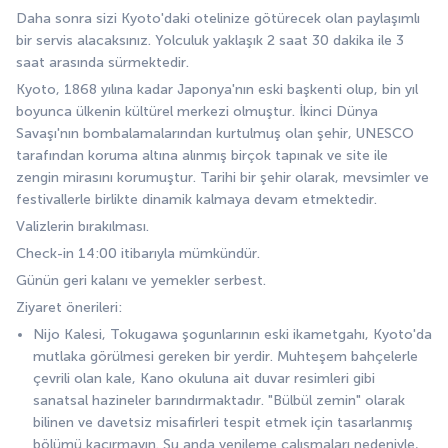
Daha sonra sizi Kyoto'daki otelinize götürecek olan paylaşımlı 
bir servis alacaksınız. Yolculuk yaklaşık 2 saat 30 dakika ile 3 
saat arasında sürmektedir.
Kyoto, 1868 yılına kadar Japonya'nın eski başkenti olup, bin yıl 
boyunca ülkenin kültürel merkezi olmuştur. İkinci Dünya 
Savaşı'nın bombalamalarından kurtulmuş olan şehir, UNESCO 
tarafından koruma altına alınmış birçok tapınak ve site ile 
zengin mirasını korumuştur. Tarihi bir şehir olarak, mevsimler ve 
festivallerle birlikte dinamik kalmaya devam etmektedir.
Valizlerin bırakılması.
Check-in 14:00 itibarıyla mümkündür.
Günün geri kalanı ve yemekler serbest.
Ziyaret önerileri:
Nijo Kalesi, Tokugawa şogunlarının eski ikametgahı, Kyoto'da 
mutlaka görülmesi gereken bir yerdir. Muhteşem bahçelerle 
çevrili olan kale, Kano okuluna ait duvar resimleri gibi 
sanatsal hazineler barındırmaktadır. "Bülbül zemin" olarak 
bilinen ve davetsiz misafirleri tespit etmek için tasarlanmış 
bölümü kaçırmayın. Şu anda yenileme çalışmaları nedeniyle, 