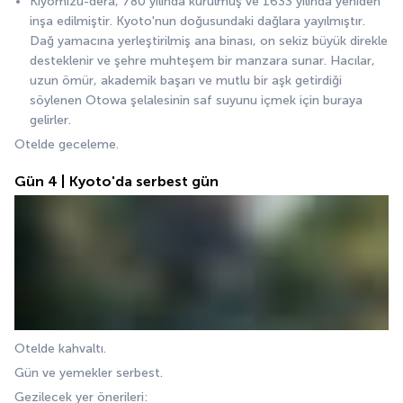
Kiyomizu-dera, 780 yılında kurulmuş ve 1633 yılında yeniden 
inşa edilmiştir. Kyoto'nun doğusundaki dağlara yayılmıştır. 
Dağ yamacına yerleştirilmiş ana binası, on sekiz büyük direkle 
desteklenir ve şehre muhteşem bir manzara sunar. Hacılar, 
uzun ömür, akademik başarı ve mutlu bir aşk getirdiği 
söylenen Otowa şelalesinin saf suyunu içmek için buraya 
gelirler.
Otelde geceleme.
Gün 4 | Kyoto'da serbest gün
Otelde kahvaltı.
Gün ve yemekler serbest.
Gezilecek yer önerileri: