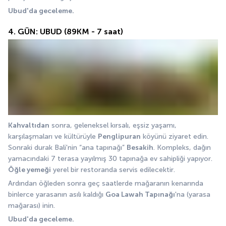
Ubud'da geceleme.
4. GÜN: UBUD (89KM - 7 saat)
Kahvaltıdan
 sonra, geleneksel kırsalı, eşsiz yaşamı, 
karşılaşmaları ve kültürüyle 
Penglipuran
 köyünü ziyaret edin. 
Sonraki durak Bali'nin “ana tapınağı” 
Besakih
. Kompleks, dağın 
yamacındaki 7 terasa yayılmış 30 tapınağa ev sahipliği yapıyor. 
Öğle yemeği
 yerel bir restoranda servis edilecektir. 
Ardından öğleden sonra geç saatlerde mağaranın kenarında 
binlerce yarasanın asılı kaldığı 
Goa Lawah Tapınağı
'na (yarasa 
mağarası) inin.
Ubud'da geceleme.