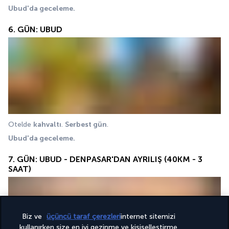
Ubud'da geceleme.
6. GÜN: UBUD
Otelde 
kahvaltı
. 
Serbest gün
.
Ubud'da geceleme.
7. GÜN: UBUD - DENPASAR'DAN AYRILIŞ (40KM - 3
SAAT)
Biz ve
üçüncü taraf çerezleri
internet sitemizi
kullanırken size en iyi gezinme ve kişiselleştirme