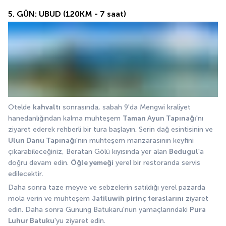
5. GÜN: UBUD (120KM - 7 saat)
Otelde 
kahvaltı
 sonrasında, sabah 9'da Mengwi kraliyet 
hanedanlığından kalma muhteşem 
Taman Ayun Tapınağı
'nı 
ziyaret ederek rehberli bir tura başlayın. Serin dağ esintisinin ve 
Ulun Danu Tapınağı
'nın muhteşem manzarasının keyfini 
çıkarabileceğiniz, Beratan Gölü kıyısında yer alan 
Bedugul
'a 
doğru devam edin. 
Öğle yemeği
 yerel bir restoranda servis 
edilecektir.
Daha sonra taze meyve ve sebzelerin satıldığı yerel pazarda 
mola verin ve muhteşem 
Jatiluwih pirinç teraslarını
 ziyaret 
edin. Daha sonra Gunung Batukaru'nun yamaçlarındaki 
Pura 
Luhur Batuku
'yu ziyaret edin.