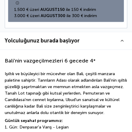
1.500 € üzeri 
AUGUST150
 ile 150 € indirim
3.000 € üzeri 
AUGUST300
 ile 300 € indirim
Yolculuğunuz burada başlıyor
Bali'nin vazgeçilmezleri 6 gecede
4
*
Işıltılı ve büyüleyici bir mücevher olan Bali, çeşitli manzara 
paletine sahiptir. Tanrıların Adası olarak adlandırılan Bali'nin ışıltılı 
güzelliği şaşırtmaktan ve memnun etmekten asla vazgeçmez. 
Tanah Lot tapınağı gibi kutsal yerlerden, Pemuteran ve 
Candidasa'nın cennet kıyılarına, Ubud'un sanatsal ve kültürel 
canlılığına kadar Bali size zenginleştirici karşılaşmalar ve 
unutulmaz anlarla dolu otantik bir deneyim sunuyor.
Günlük seyahat programınız:
1. Gün: Denpasar'a Varış - Legian