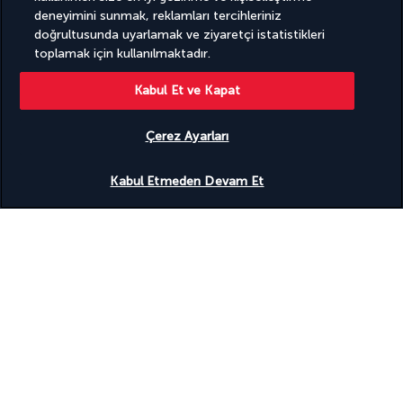
deneyimini sunmak, reklamları tercihleriniz
doğrultusunda uyarlamak ve ziyaretçi istatistikleri
toplamak için kullanılmaktadır.
Otelinizde 
Kahvaltı
 ve ardından kalkış saatine kadar 
serbest
program. Dönüş uçağına binmek için havalimanına transfer.
Kabul Et ve Kapat
Çerez Ayarları
Konaklama tesisleriniz
Uygunluğu gör
Kabul Etmeden Devam Et
Turunuz süresince 4* (yerel standartlarda) veya benzeri 
otellerde konaklayacaksınız.
Legian
: Solia Legian 4* (veya benzeri) otelde 1 gece
Ubud
: Ubud Wana Resort 4* (veya benzeri) otelde 5 gece
Konaklama türünüz
Yararlı bilgiler