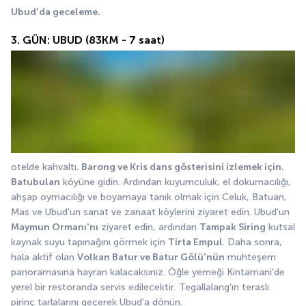
Ubud'da geceleme.
3. GÜN: UBUD (83KM - 7 saat)
otelde kahvaltı
. Barong ve Kris dans gösterisini izlemek için. 
Batubulan
 köyüne gidin. Ardından kuyumculuk, el dokumacılığı, 
ahşap oymacılığı ve boyamaya tanık olmak için Celuk, Batuan, 
Mas ve Ubud'un sanat ve zanaat köylerini ziyaret edin. Ubud'un 
Maymun Ormanı'nı
 ziyaret edin, ardından 
Tampak Siring
 kutsal 
kaynak suyu tapınağını görmek için 
Tirta Empul
. Daha sonra, 
hala aktif olan 
Volkan Batur ve Batur Gölü'nün
 muhteşem 
panoramasına hayran kalacaksınız. Öğle yemeği Kintamani'de 
yerel bir restoranda servis edilecektir. Tegallalang'ın teraslı 
pirinç tarlalarını geçerek Ubud'a dönün.