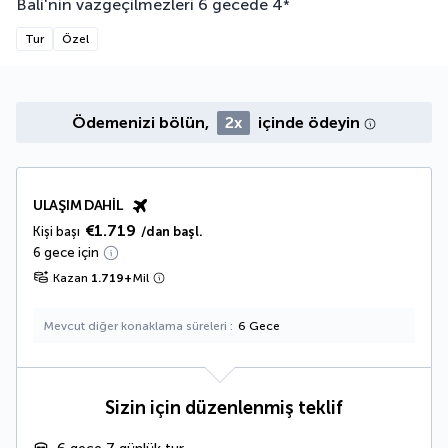
Bali'nin vazgeçilmezleri 6 gecede
4
*
Tur
Özel
Ödemenizi bölün,
2x
içinde ödeyin
ULAŞIM DAHIL
€1.719
Kişi başı
/dan başl.
6 gece için
Kazan
1.719
+
Mil
Mevcut diğer konaklama süreleri
6 Gece
Sizin için düzenlenmiş teklif