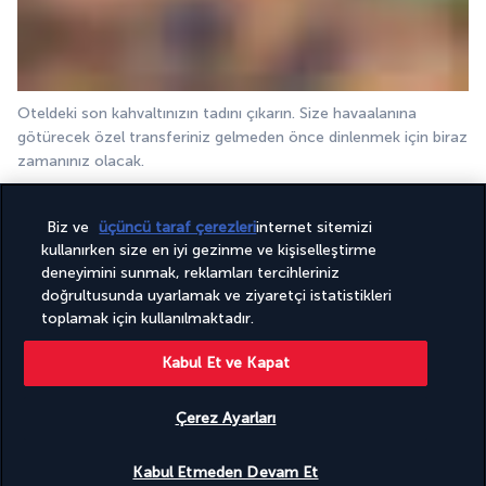
Oteldeki son kahvaltınızın tadını çıkarın. Size havaalanına 
götürecek özel transferiniz gelmeden önce dinlenmek için biraz 
zamanınız olacak.
Biz ve
üçüncü taraf çerezleri
internet sitemizi
Konaklayacağınız tesis
kullanırken size en iyi gezinme ve kişiselleştirme
deneyimini sunmak, reklamları tercihleriniz
doğrultusunda uyarlamak ve ziyaretçi istatistikleri
Tur süresince, açıklamada belirtilen otelde veya benzer 
toplamak için kullanılmaktadır.
kategorideki bir otelde 3 gece konaklayacaksınız.
4 yıldızlı otel: Best Western Plus Khan
Kabul Et ve Kapat
Çerez Ayarları
Seçtiğiniz pansiyon türü
Kabul Etmeden Devam Et