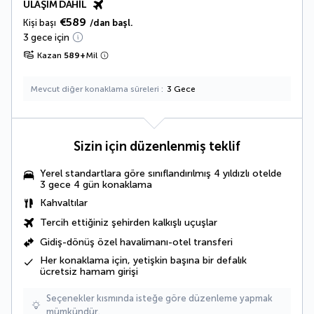
ULAŞIM DAHIL
€589
Kişi başı
/dan başl.
3 gece için
Kazan
589
+
Mil
Mevcut diğer konaklama süreleri
3 Gece
Sizin için düzenlenmiş teklif
Yerel standartlara göre sınıflandırılmış 4 yıldızlı otelde
3 gece 4 gün konaklama
Kahvaltılar
Tercih ettiğiniz şehirden kalkışlı uçuşlar
Gidiş-dönüş özel havalimanı-otel transferi
Her konaklama için, yetişkin başına bir defalık
ücretsiz hamam girişi
Seçenekler kısmında isteğe göre düzenleme yapmak
mümkündür.