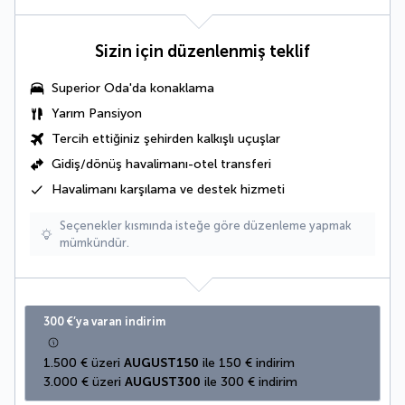
Sizin için düzenlenmiş teklif
Superior Oda'da konaklama
Yarım Pansiyon
Tercih ettiğiniz şehirden kalkışlı uçuşlar
Gidiş/dönüş havalimanı-otel transferi
Havalimanı karşılama ve destek hizmeti
Seçenekler kısmında isteğe göre düzenleme yapmak
mümkündür.
300 €’ya varan indirim
1.500 € üzeri 
AUGUST150
 ile 150 € indirim
3.000 € üzeri 
AUGUST300
 ile 300 € indirim