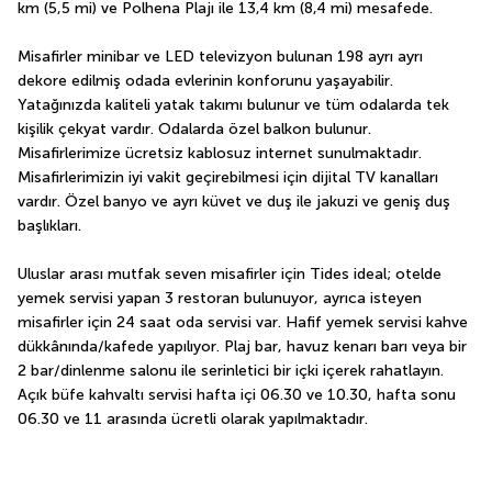
km (5,5 mi) ve Polhena Plajı ile 13,4 km (8,4 mi) mesafede.
Misafirler minibar ve LED televizyon bulunan 198 ayrı ayrı 
dekore edilmiş odada evlerinin konforunu yaşayabilir. 
Yatağınızda kaliteli yatak takımı bulunur ve tüm odalarda tek 
kişilik çekyat vardır. Odalarda özel balkon bulunur. 
Misafirlerimize ücretsiz kablosuz internet sunulmaktadır. 
Misafirlerimizin iyi vakit geçirebilmesi için dijital TV kanalları 
vardır. Özel banyo ve ayrı küvet ve duş ile jakuzi ve geniş duş 
başlıkları.
Uluslar arası mutfak seven misafirler için Tides ideal; otelde 
yemek servisi yapan 3 restoran bulunuyor, ayrıca isteyen 
misafirler için 24 saat oda servisi var. Hafif yemek servisi kahve 
dükkânında/kafede yapılıyor. Plaj bar, havuz kenarı barı veya bir 
2 bar/dinlenme salonu ile serinletici bir içki içerek rahatlayın. 
Açık büfe kahvaltı servisi hafta içi 06.30 ve 10.30, hafta sonu 
06.30 ve 11 arasında ücretli olarak yapılmaktadır.