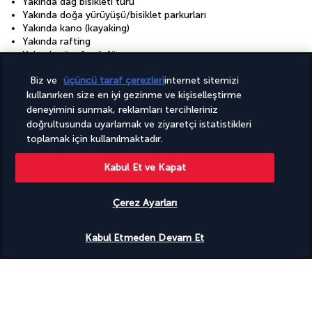
Yakında dağ bisikleti turu
Yakında doğa yürüyüşü/bisiklet parkurları
Yakında kano (kayaking)
Yakında rafting
Yakında rüzgâr sörfü
Yakında safari
Biz ve
üçüncü taraf çerezleri
internet sitemizi
Yakında sörf/bodyboarding olanağı
Yakında tekne turu
kullanırken size en iyi gezinme ve kişiselleştirme
Yakında tüple dalış
deneyimini sunmak, reklamları tercihleriniz
Yakında şnorkelle dalış
doğrultusunda uyarlamak ve ziyaretçi istatistikleri
Yalnızca suyu verimli kullanan duşlar
toplamak için kullanılmaktadır.
Yatak çarşafı değişimi (istek üzerine)
Yenilenebilir enerji kaynağı - güneş
Kabul Et ve Kapat
Çamaşırhane
Çatı bahçesi
Çatı terası
Çerez Ayarları
Çevre dostu banyo/kozmetik ürünleri
Çevre dostu temizlik ürünleri kullanılır
Uygunluğu gör
Kabul Etmeden Devam Et
Çiftlere özel yemek servisi
Çocuk kulübü (ücretsiz)
Ön giriş rampası
Ücretsiz kablosuz internet
Ücretsiz tren istasyonu alış servisi
Ücretsiz tren istasyonu gidiş servisi