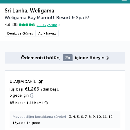
Sri Lanka, Weligama
Weligama Bay Marriott Resort & Spa
5
*
4,6
2.203
yorum
Deniz ve Güneş
Açık havuz
Ödemenizi bölün,
2x
içinde ödeyin
ULAŞIM DAHIL
€1.289
Kişi başı
/dan başl.
3 gece için
Kazan
1.289
+
Mil
Mevcut diğer konaklama süreleri
3, 4, 5, 6, 7, 8, 9, 10, 11, 12,
13ya da 14 gece