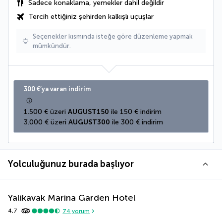
Sadece konaklama, yemekler dahil değildir
Tercih ettiğiniz şehirden kalkışlı uçuşlar
Seçenekler kısmında isteğe göre düzenleme yapmak
mümkündür.
300 €’ya varan indirim
1.500 € üzeri 
AUGUST150
 ile 150 € indirim
3.000 € üzeri 
AUGUST300
 ile 300 € indirim
Yolculuğunuz burada başlıyor
Yalikavak Marina Garden Hotel
4,7
74
yorum