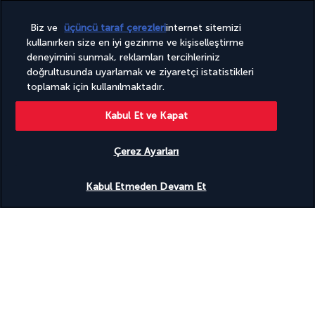
Detayları göster
Biz ve
üçüncü taraf çerezleri
internet sitemizi
kullanırken size en iyi gezinme ve kişiselleştirme
deneyimini sunmak, reklamları tercihleriniz
Faydalı bilgiler
doğrultusunda uyarlamak ve ziyaretçi istatistikleri
toplamak için kullanılmaktadır.
Kabul Et ve Kapat
Turkish Airlines Holidays
Çerez Ayarları
4,2
/ 5 puan
Uygunluğu gör
Kabul Etmeden Devam Et
953
değerlendirmeye göre