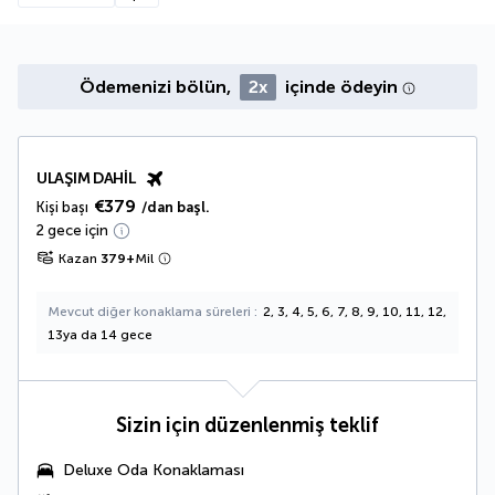
Ödemenizi bölün,
2x
içinde ödeyin
ULAŞIM DAHIL
€379
Kişi başı
/dan başl.
2 gece için
Kazan
379
+
Mil
Mevcut diğer konaklama süreleri
2, 3, 4, 5, 6, 7, 8, 9, 10, 11, 12,
13ya da 14 gece
Sizin için düzenlenmiş teklif
Deluxe Oda
Konaklaması