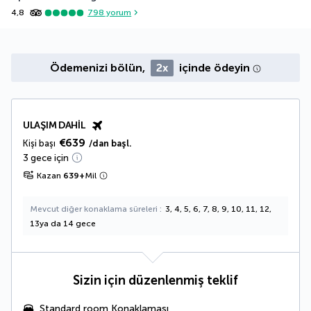
4,8
798
yorum
Ödemenizi bölün,
2x
içinde ödeyin
ULAŞIM DAHIL
€639
Kişi başı
/dan başl.
3 gece için
Kazan
639
+
Mil
Mevcut diğer konaklama süreleri
3, 4, 5, 6, 7, 8, 9, 10, 11, 12,
13ya da 14 gece
Sizin için düzenlenmiş teklif
Standard room Konaklaması