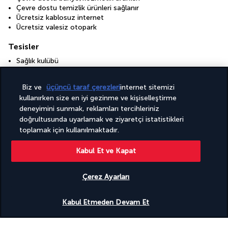
Çevre dostu temizlik ürünleri sağlanır
Ücretsiz kablosuz internet
Ücretsiz valesiz otopark
Tesisler
Sağlık kulübü
Spor salonu
Çocuk havuzu
Biz ve
üçüncü taraf çerezleri
internet sitemizi
kullanırken size en iyi gezinme ve kişiselleştirme
deneyimini sunmak, reklamları tercihleriniz
Destinasyonu keşfedin
doğrultusunda uyarlamak ve ziyaretçi istatistikleri
toplamak için kullanılmaktadır.
Faydalı bilgiler
Kabul Et ve Kapat
Çerez Ayarları
Uygunluğu gör
Turkish Airlines Holidays
Kabul Etmeden Devam Et
4,2
/ 5 puan