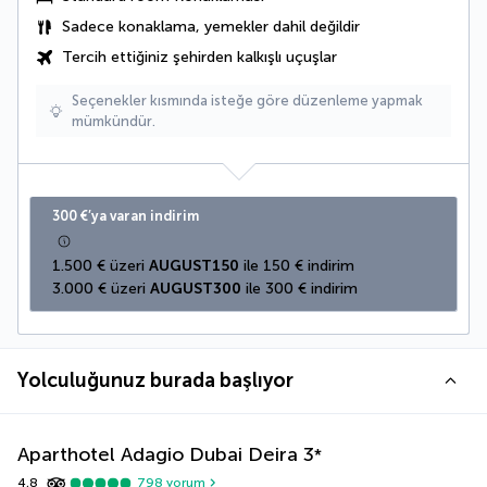
Sadece konaklama, yemekler dahil değildir
Tercih ettiğiniz şehirden kalkışlı uçuşlar
Seçenekler kısmında isteğe göre düzenleme yapmak
mümkündür.
300 €’ya varan indirim
1.500 € üzeri 
AUGUST150
 ile 150 € indirim
3.000 € üzeri 
AUGUST300
 ile 300 € indirim
Yolculuğunuz burada başlıyor
Aparthotel Adagio Dubai Deira
3
*
4,8
798
yorum