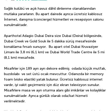
Sağlık kulübü ve açık havuz dâhil dinlenme olanaklarından 
mutlaka yararlanın. Bu apart dairede ayrıca ücretsiz kablosuz 
İnternet, danışma (concierge) hizmetleri ve resepsiyon salonu 
sunulmaktadır.
Aparthotel Adagio Dubai Deira size Dubai (Deira) bölgesinde, 
Dubai Creek ve Gold Souk ile 5 dakika sürüş mesafesinde 
konaklama fırsatı sunuyor.  Bu apart otel Dubai Kruvaziyer 
Limanı ile 3,8 mi (6,1 km) ve Dubai World Trade Centre ile 5 mi 
(8,1 km) mesafede.
Misafirler için 189 ayrı ayrı dekore edilmiş  odada küçük mutfak, 
buzdolabı  ve set üstü ocak mevcuttur. Odanızda bir memory 
foam (visko elastik) yatak bulunur. Ücretsiz kablosuz internet 
vardır, iyi vakit geçirmeniz için düz ekran televizyon sunulur. 
Misafirlere masa ve ayrı oturma alanı gibi imkânlar ve kolaylıklar 
sunulmaktadır. Ayrıca günlük olarak oda/kat hizmeti 
verilmektedir.