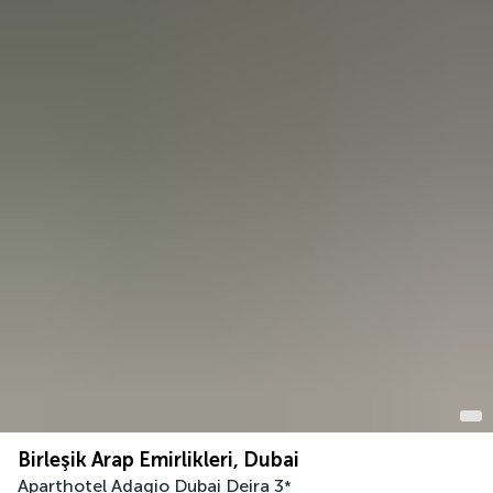
Birleşik Arap Emirlikleri, Dubai
Aparthotel Adagio Dubai Deira
3
*