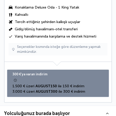
Konaklama
Deluxe Oda - 1 King Yatak
Kahvaltı
Tercih ettiğiniz şehirden kalkışlı uçuşlar
Gidiş/dönüş havalimanı-otel transferi
Varış havalimanında karşılama ve destek hizmeti
Seçenekler kısmında isteğe göre düzenleme yapmak
mümkündür.
300 €’ya varan indirim
1.500 € üzeri 
AUGUST150
 ile 150 € indirim
3.000 € üzeri 
AUGUST300
 ile 300 € indirim
Yolculuğunuz burada başlıyor