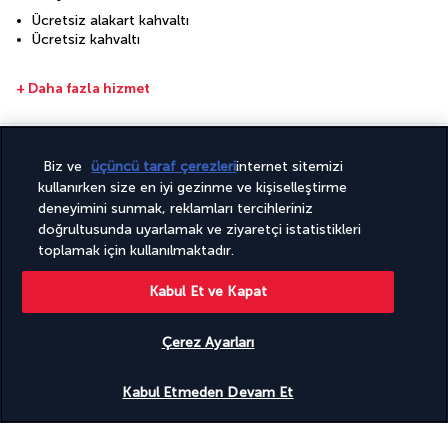
Ücretsiz alakart kahvaltı
Ücretsiz kahvaltı
+ Daha fazla hizmet
Paketiniz
Biz ve
üçüncü taraf çerezleri
internet sitemizi
kullanırken size en iyi gezinme ve kişiselleştirme
deneyimini sunmak, reklamları tercihleriniz
Destinasyonu keşfedin
doğrultusunda uyarlamak ve ziyaretçi istatistikleri
toplamak için kullanılmaktadır.
Faydalı bilgiler
Kabul Et ve Kapat
Çerez Ayarları
Uygunluğu gör
Turkish Airlines Holidays
Kabul Etmeden Devam Et
4,2
/ 5 puan