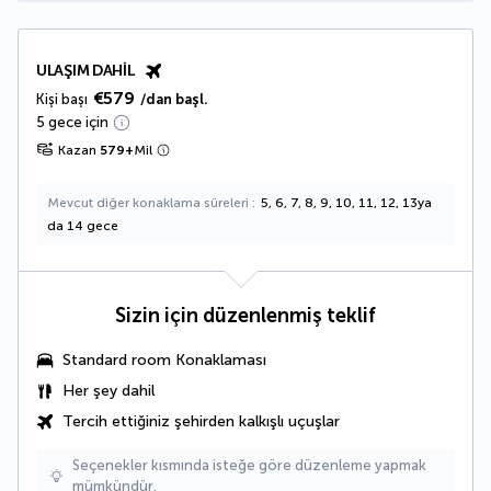
ULAŞIM DAHIL
€579
Kişi başı
/dan başl.
5 gece için
Kazan
579
+
Mil
Mevcut diğer konaklama süreleri
5, 6, 7, 8, 9, 10, 11, 12, 13ya
da 14 gece
Sizin için düzenlenmiş teklif
Standard room Konaklaması
Her şey dahil
Tercih ettiğiniz şehirden kalkışlı uçuşlar
Seçenekler kısmında isteğe göre düzenleme yapmak
mümkündür.