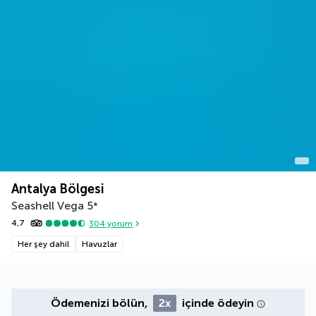
Antalya Bölgesi
Seashell Vega
5
*
4,7
304
yorum
Her şey dahil
Havuzlar
Ödemenizi bölün,
2x
içinde ödeyin