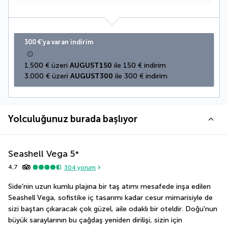
300 €’ya varan indirim
1.500 € üzeri 
AUGUST150
 ile 150 € indirim
3.000 € üzeri 
AUGUST300
 ile 300 € indirim
Yolculuğunuz burada başlıyor
Seashell Vega
5
*
4,7
304
yorum
Side'nin uzun kumlu plajına bir taş atımı mesafede inşa edilen 
Seashell Vega, sofistike iç tasarımı kadar cesur mimarisiyle de 
sizi baştan çıkaracak çok güzel, aile odaklı bir oteldir. Doğu'nun 
büyük saraylarının bu çağdaş yeniden dirilişi, sizin için 