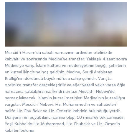
Mescid-i Haram'da sabah namazının ardından otelinizde 
kahvaltı ve sonrasında Medine'ye transfer. Yaklaşık 4 saat sonra 
Medine'ye varış. İslam kültürü ve medeniyetinin beşiği, şehirlerin 
en kutsal ikincisine hoş geldiniz. Medine, Suudi Arabistan 
Krallığı'nın dördüncü büyük nüfusa sahip şehridir. Varışta 
otelinize transfer gerçekleştirilir ve eğer yeterli vakit varsa öğle 
namazına katılabilirsiniz. İkindi namazı Mescid-i Nebevi'de 
namaz kılınacak. İslam'ın kutsal metinleri Medine'nin kutsallığını 
vurgular. Mescid-i Nebevi, Hz. Muhammed'in ve sahabeleri 
halife Hz. Ebu Bekir ve Hz. Ömer'in kabrinin bulunduğu yerdir. 
Dünyanın en büyük ikinci camisi olup, 10 minareli tek camisidir. 
Yeşil Kubbe'de Hz. Muhammed, Hz. Ebubekir ve Hz. Ömer'in 
kabirleri bulunur.  