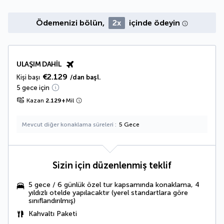
Ödemenizi bölün,
2x
içinde ödeyin
ULAŞIM DAHIL
€2.129
Kişi başı
/dan başl.
5 gece için
Kazan
2.129
+
Mil
Mevcut diğer konaklama süreleri
5 Gece
Sizin için düzenlenmiş teklif
5 gece / 6 günlük özel tur kapsamında konaklama, 4
yıldızlı otelde yapılacaktır (yerel standartlara göre
sınıflandırılmış)
Kahvaltı Paketi