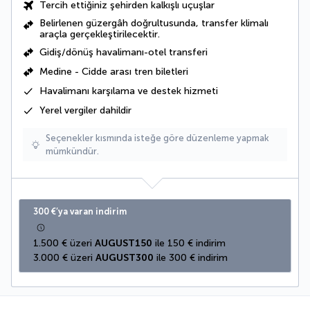
Tercih ettiğiniz şehirden kalkışlı uçuşlar
Belirlenen güzergâh doğrultusunda, transfer klimalı
araçla gerçekleştirilecektir.
Gidiş/dönüş havalimanı-otel transferi
Medine - Cidde arası tren biletleri
Havalimanı karşılama ve destek hizmeti
Yerel vergiler
dahildir
Seçenekler kısmında isteğe göre düzenleme yapmak
mümkündür.
300 €’ya varan indirim
1.500 € üzeri 
AUGUST150
 ile 150 € indirim
3.000 € üzeri 
AUGUST300
 ile 300 € indirim