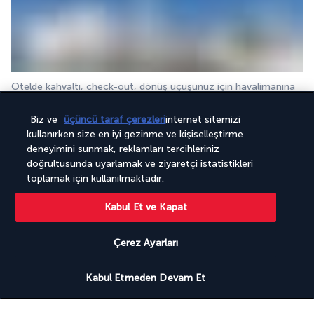
Otelde kahvaltı, check-out, dönüş uçuşunuz için havalimanına 
transfer.
Biz ve
üçüncü taraf çerezleri
internet sitemizi
kullanırken size en iyi gezinme ve kişiselleştirme
Konaklayacağınız tesisler
deneyimini sunmak, reklamları tercihleriniz
doğrultusunda uyarlamak ve ziyaretçi istatistikleri
toplamak için kullanılmaktadır.
Tur programında belirtilen ya da benzer standartlardaki 4 ve 5 
Kabul Et ve Kapat
yıldızlı otellerde konaklayacaksınız.
Mekke: 5 yıldızlı Swissotel Makkah - 2 gece 
Çerez Ayarları
Medine: 4 yıldızlı Emaar Royal Hotel Medina - 2 gece 
Cidde: 4 yıldızlı Warwick Jeddah - 1 gece
Uygunluğu gör
Kabul Etmeden Devam Et
Lütfen, otellerin yerel standartlara göre 4 ve 5 yıldızlı olarak 
sınıflandırıldığını ve Avrupa standartlarıyla aynı 