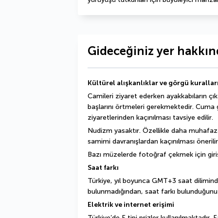
Gideceğiniz yer hakkınd
Kültürel alışkanlıklar ve görgü kurallar
Camileri ziyaret ederken ayakkabıların çık
başlarını örtmeleri gerekmektedir. Cuma 
ziyaretlerinden kaçınılması tavsiye edilir.
Nudizm yasaktır. Özellikle daha muhafazak
samimi davranışlardan kaçınılması önerilir
Bazı müzelerde fotoğraf çekmek için giriş ü
Saat farkı
Türkiye, yıl boyunca GMT+3 saat diliminde
bulunmadığından, saat farkı bulunduğunuz ü
Elektrik ve internet erişimi
Türkiye’de F tipi prizler kullanılmaktadır. F