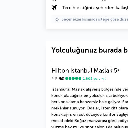
Tercih ettiğiniz şehirden kalkışl
Seçenekler kısmında isteğe göre d
Yolculuğunuz burada b
Hilton Istanbul Maslak
5
*
4,8
1.808
yorum
İstanbul’a, Maslak alışveriş bölgesinde ye
konuk olacağınız bir yolculuk sizi bekliyo
her konaklama benzersiz hale geliyor. Sade
mekânlar sunuyor. Odalar, ister çift olarak,
konaklayın, en üst düzeyde konfor sağlıyo
mesafedeki Boğaz manzarası görülebiliyor. 
yüzme havuzu ve spor salonu da bulunuy