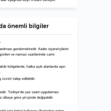
a önemli bilgiler
ı
arılması gerekmektedir. Kadın ziyaretçilerin 
günleri ve namaz saatlerinde cami 
âr bölgelerde, halka açık alanlarda aşırı 
.
creti talep edilebilir.
dir. Türkiye’de yaz saati uygulaması 
lkeye göre yıl içinde değişebilir.
arklı priz tipleri kullanan ülkelerden gelen 