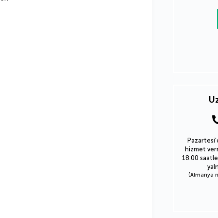
Uz
Pazartesi'
hizmet verm
18:00 saatle
yal
(Almanya nu