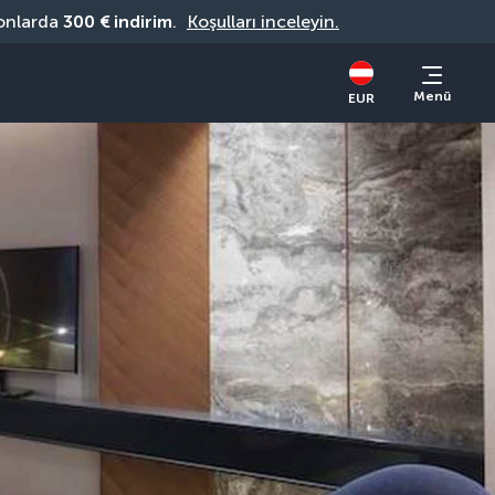
onlarda 
300 € indirim
. 
Koşulları inceleyin.
Menü
EUR