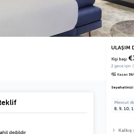
ULAŞIM 
€
Kişi başı
2 gece için
Kazan
36
Seyahatinizi
eklif
Mevcut di
8, 9, 10, 
Kalkış 
hil değildir