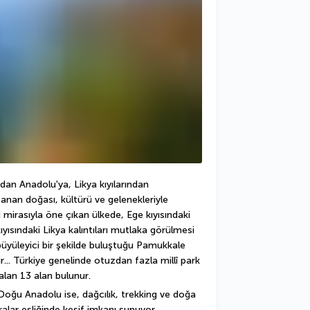
'dan Anadolu'ya, Likya kıyılarından 
nan doğası, kültürü ve gelenekleriyle 
 mirasıyla öne çıkan ülkede, Ege kıyısındaki 
yısındaki Likya kalıntıları mutlaka görülmesi 
üyüleyici bir şekilde buluştuğu Pamukkale 
... Türkiye genelinde otuzdan fazla millî park 
lan 13 alan bulunur.
Doğu Anadolu ise, dağcılık, trekking ve doğa 
alar eşliğinde keşif imkanı sunuyor.