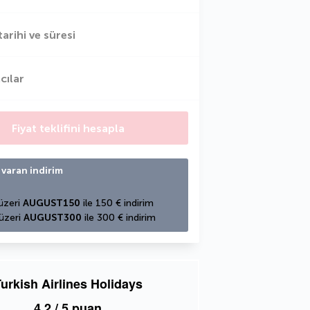
tarihi ve süresi
cılar
Fiyat teklifini hesapla
 varan indirim
üzeri 
AUGUST150
 ile 150 € indirim
üzeri 
AUGUST300
 ile 300 € indirim
urkish Airlines Holidays
4,2
/ 5 puan