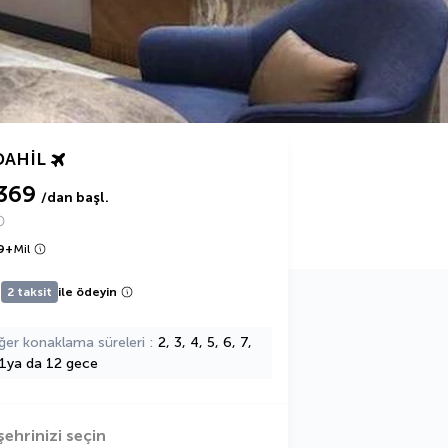
DAHIL
369
/dan başl.
9
+
Mil
2 taksit
ile ödeyin
ğer konaklama süreleri
2, 3, 4, 5, 6, 7,
11ya da 12 gece
şehrinizi seçin