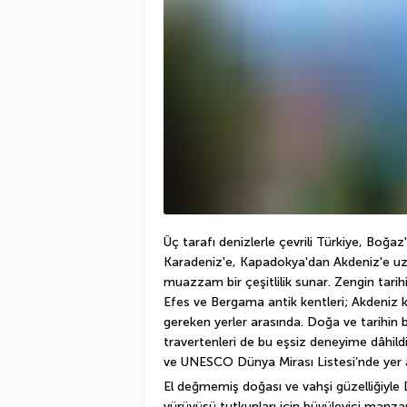
Üç tarafı denizlerle çevrili Türkiye, Boğaz
Karadeniz'e, Kapadokya'dan Akdeniz'e uza
muazzam bir çeşitlilik sunar. Zengin tarihi
Efes ve Bergama antik kentleri; Akdeniz kı
gereken yerler arasında. Doğa ve tarihin b
travertenleri de bu eşsiz deneyime dâhildir
ve UNESCO Dünya Mirası Listesi’nde yer a
El değmemiş doğası ve vahşi güzelliğiyle 
yürüyüşü tutkunları için büyüleyici manzar