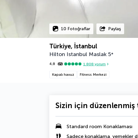
10 Fotoğraflar
Paylaş
Türkiye, İstanbul
Hilton Istanbul Maslak
5
*
4,8
1.808
yorum
Kapalı havuz
Fitness Merkezi
Sizin için düzenlenmiş t
Standard room Konaklaması
Sadece konaklama, yemekler da