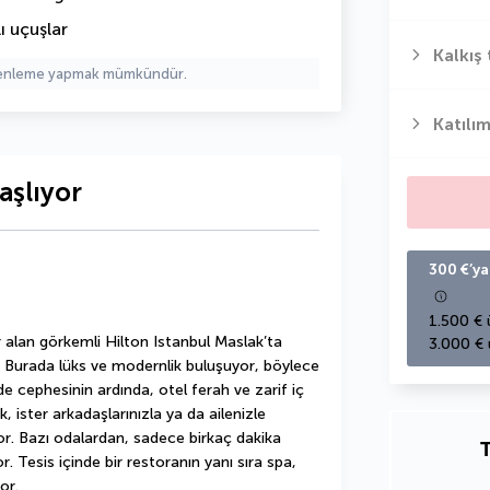
ı uçuşlar
Kalkış 
üzenleme yapmak mümkündür.
Katılım
aşlıyor
300 €’ya
1.500 € 
r alan görkemli Hilton Istanbul Maslak’ta 
3.000 € 
r. Burada lüks ve modernlik buluşuyor, böylece 
 cephesinin ardında, otel ferah ve zarif iç 
 ister arkadaşlarınızla ya da ailenizle 
r. Bazı odalardan, sadece birkaç dakika 
T
Tesis içinde bir restoranın yanı sıra spa, 
or.