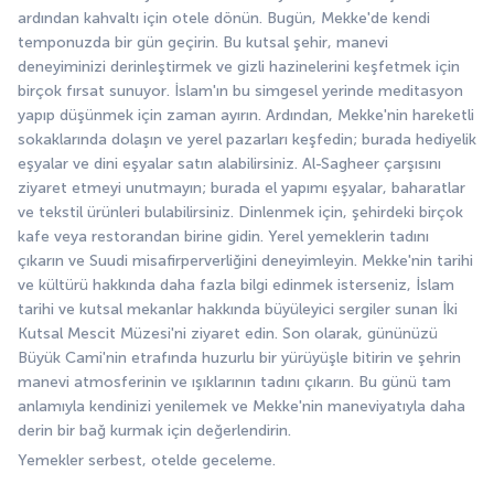
ardından kahvaltı için otele dönün. Bugün, Mekke'de kendi 
temponuzda bir gün geçirin. Bu kutsal şehir, manevi 
deneyiminizi derinleştirmek ve gizli hazinelerini keşfetmek için 
birçok fırsat sunuyor. İslam'ın bu simgesel yerinde meditasyon 
yapıp düşünmek için zaman ayırın. Ardından, Mekke'nin hareketli 
sokaklarında dolaşın ve yerel pazarları keşfedin; burada hediyelik 
eşyalar ve dini eşyalar satın alabilirsiniz. Al-Sagheer çarşısını 
ziyaret etmeyi unutmayın; burada el yapımı eşyalar, baharatlar 
ve tekstil ürünleri bulabilirsiniz. Dinlenmek için, şehirdeki birçok 
kafe veya restorandan birine gidin. Yerel yemeklerin tadını 
çıkarın ve Suudi misafirperverliğini deneyimleyin. Mekke'nin tarihi 
ve kültürü hakkında daha fazla bilgi edinmek isterseniz, İslam 
tarihi ve kutsal mekanlar hakkında büyüleyici sergiler sunan İki 
Kutsal Mescit Müzesi'ni ziyaret edin. Son olarak, gününüzü 
Büyük Cami'nin etrafında huzurlu bir yürüyüşle bitirin ve şehrin 
manevi atmosferinin ve ışıklarının tadını çıkarın. Bu günü tam 
anlamıyla kendinizi yenilemek ve Mekke'nin maneviyatıyla daha 
derin bir bağ kurmak için değerlendirin.
Yemekler serbest, otelde geceleme.