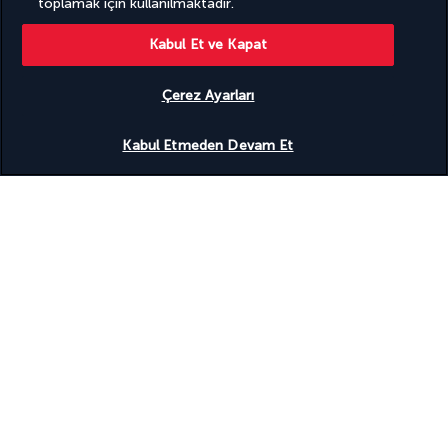
toplamak için kullanılmaktadır.
Kabul Et ve Kapat
Çerez Ayarları
Uygunluğu gör
Kabul Etmeden Devam Et
Fajr namazından sonra Al-Masjid an-Nabawi'de otelde kahvaltı. 
Uhud Dağı'na, Uhud şehitlerinin mezarlığına ve Uhud Camii'nde 
namaz kılmaya gideceksiniz. Otele dönüş ve Al Haram an-
Nabawi'de manevi yaşama devam. Bu günü Rawda ach-
Charifa'yı ziyaret etmek için de değerlendirebilirsiniz.
Yemekler serbest, otelde geceleme.
10. GÜN: MEDİNE - DÖNÜŞ UÇUŞU