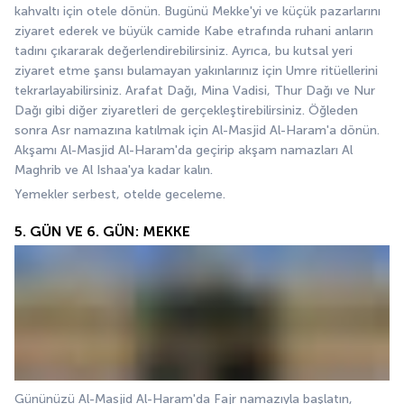
kahvaltı için otele dönün. Bugünü Mekke'yi ve küçük pazarlarını 
ziyaret ederek ve büyük camide Kabe etrafında ruhani anların 
tadını çıkararak değerlendirebilirsiniz. Ayrıca, bu kutsal yeri 
ziyaret etme şansı bulamayan yakınlarınız için Umre ritüellerini 
tekrarlayabilirsiniz. Arafat Dağı, Mina Vadisi, Thur Dağı ve Nur 
Dağı gibi diğer ziyaretleri de gerçekleştirebilirsiniz. Öğleden 
sonra Asr namazına katılmak için Al-Masjid Al-Haram'a dönün. 
Akşamı Al-Masjid Al-Haram'da geçirip akşam namazları Al 
Maghrib ve Al Ishaa'ya kadar kalın.
Yemekler serbest, otelde geceleme.
5. GÜN VE 6. GÜN: MEKKE
Gününüzü Al-Masjid Al-Haram'da Fajr namazıyla başlatın, 