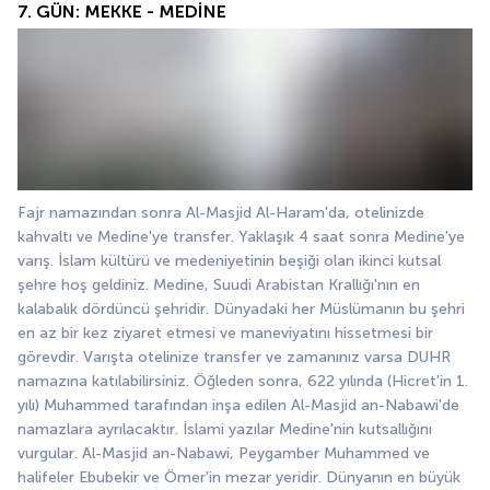
7. GÜN: MEKKE - MEDİNE
Fajr namazından sonra Al-Masjid Al-Haram'da, otelinizde 
kahvaltı ve Medine'ye transfer. Yaklaşık 4 saat sonra Medine'ye 
varış. İslam kültürü ve medeniyetinin beşiği olan ikinci kutsal 
şehre hoş geldiniz. Medine, Suudi Arabistan Krallığı'nın en 
kalabalık dördüncü şehridir. Dünyadaki her Müslümanın bu şehri 
en az bir kez ziyaret etmesi ve maneviyatını hissetmesi bir 
görevdir. Varışta otelinize transfer ve zamanınız varsa DUHR 
namazına katılabilirsiniz. Öğleden sonra, 622 yılında (Hicret'in 1. 
yılı) Muhammed tarafından inşa edilen Al-Masjid an-Nabawi'de 
namazlara ayrılacaktır. İslami yazılar Medine'nin kutsallığını 
vurgular. Al-Masjid an-Nabawi, Peygamber Muhammed ve 
halifeler Ebubekir ve Ömer'in mezar yeridir. Dünyanın en büyük 