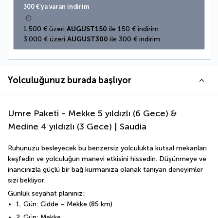
300 €’ya varan indirim
1.500 € üzeri 
AUGUST150
 ile 150 € indirim
3.000 € üzeri 
AUGUST300
 ile 300 € indirim
Yolculuğunuz burada başlıyor
Umre Paketi - Mekke 5 yıldızlı (6 Gece) &
Medine 4 yıldızlı (3 Gece) | Saudia
Ruhunuzu besleyecek bu benzersiz yolculukta kutsal mekanları 
keşfedin ve yolculuğun manevi etkisini hissedin. Düşünmeye ve 
inancınızla güçlü bir bağ kurmanıza olanak tanıyan deneyimler 
sizi bekliyor.
Günlük seyahat planınız:
1. Gün: Cidde – Mekke (85 km)
2. Gün: Mekke