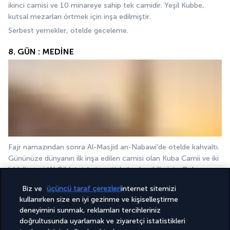
ikinci camisi ve 10 minareye sahip tek camidir. Yeşil Kubbe, 
kutsal mezarları örtmek için inşa edilmiştir.
Serbest yemekler, otelde geceleme.
8. GÜN : MEDİNE
Fajr namazından sonra Al-Masjid an-Nabawi'de otelde kahvaltı. 
Gününüze dünyanın ilk inşa edilen camisi olan Kuba Camii ve iki 
kıbleli cami (Al Qiblatain) ziyaretiyle başlayabilirsiniz. Daha sonra 
Al-Masjid an-Nabawi'de manevi bir öğleden sonra geçirmeden 
Biz ve
üçüncü taraf çerezleri
internet sitemizi
önce otele kısa bir mola için dönün.
kullanırken size en iyi gezinme ve kişiselleştirme
Yemekler serbest, otelde geceleme.
deneyimini sunmak, reklamları tercihleriniz
doğrultusunda uyarlamak ve ziyaretçi istatistikleri
9. GÜN: MEDİNE