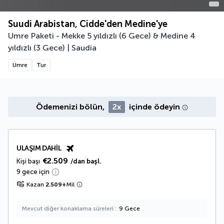
Suudi Arabistan, Cidde'den Medine'ye
Umre Paketi - Mekke 5 yıldızlı (6 Gece) & Medine 4
yıldızlı (3 Gece) | Saudia
Umre
Tur
Ödemenizi bölün,
2x
içinde ödeyin
ULAŞIM DAHIL
€2.509
Kişi başı
/dan başl.
9 gece için
Kazan
2.509
+
Mil
Mevcut diğer konaklama süreleri
9 Gece