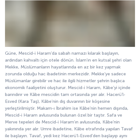
Güne, Mescid-i Haram’da sabah namazı kılarak başlayın, 
ardından kahvaltı için otele dönün. İslam’ın en kutsal şehri olan 
Mekke, Müslümanların hayatlarında en az bir kez yapmak 
zorunda olduğu hac ibadetinin merkezidir. Mekke’ye sadece 
Müslümanlar girebilir ve hac ile ilgili hizmetler şehrin başlıca 
ekonomik faaliyetini oluşturur. Mescid-i Haram, Kâbe’yi içinde 
barındırır ve Kâbe mescidin tam ortasında yer alır. Hacerü’l-
Esved (Kara Taş), Kâbe’nin dış duvarının bir köşesine 
yerleştirilmiştir. Makam-ı İbrahim ise Kâbe’nin hemen dışında, 
Mescid-i Haram avlusunda bulunan özel bir taştır. Safa ve 
Merve tepeleri de Mescid-i Haram’ın avlusunda, Kâbe’nin 
yakınında yer alır. Umre ibadetine, Kâbe etrafında yapılan Tavaf 
ile başlayın. Tavaf, yedi kez Hacerü’l-Esved’den başlayıp aynı 