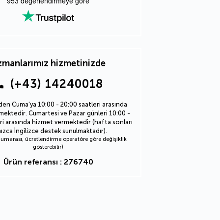
953
değerlendirmeye göre
manlarımız hizmetinizde
(+43) 14240018
den Cuma'ya 10:00 - 20:00 saatleri arasında
ektedir. Cumartesi ve Pazar günleri 10:00 -
ri arasında hizmet vermektedir (hafta sonları
nızca İngilizce destek sunulmaktadır).
marası, ücretlendirme operatöre göre değişiklik
gösterebilir)
Ürün referansı : 276740