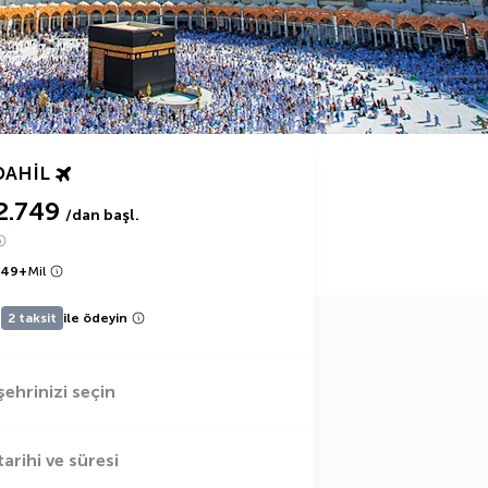
DAHIL
2.749
/dan başl.
749
+
Mil
2 taksit
ile ödeyin
şehrinizi seçin
tarihi ve süresi