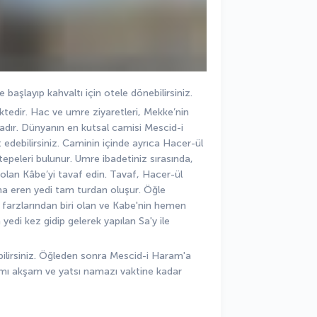
aşlayıp kahvaltı için otele dönebilirsiniz. 
edir. Hac ve umre ziyaretleri, Mekke’nin 
dır. Dünyanın en kutsal camisi Mescid-i 
edebilirsiniz. Caminin içinde ayrıca Hacer-ül 
epeleri bulunur. Umre ibadetiniz sırasında, 
 olan Kâbe’yi tavaf edin. Tavaf, Hacer-ül 
a eren yedi tam turdan oluşur. Öğle 
 farzlarından biri olan ve Kabe'nin hemen 
edi kez gidip gelerek yapılan Sa'y ile 
ilirsiniz. Öğleden sonra Mescid-i Haram'a 
amı akşam ve yatsı namazı vaktine kadar 
 