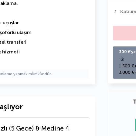
aklama.
Katılım
ı uçuşlar
 şoförlü ulaşım
el transferi
k hizmeti
300 €’ya
1.500 € 
3.000 € 
üzenleme yapmak mümkündür.
T
aşlıyor
zlı (5 Gece) & Medine 4