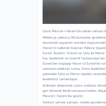
Güne Mescid-i Haram'da sabah namazı ile b
Mekke’ye yalnızca Müslümanlar girebilmekt
ekonomik hayatının temelini oluşturmakta
Haram’ın kalbinde bulunan Kâbe’yi ziyaret 
Esved, İbrahim Türbesi ve Safa ile Merve t
hac ibadetinin en önemli farzlarından biri
Esved’den başlayıp Hacer-ül Esved’de son
namazını kıldıktan sonra, Umre ibadetinin
yanındaki Safa ve Merve tepeleri arasında y
ibadetinizi tamamlayın. 
Ardından dinlenmek üzere otelinize döneb
geri dönerek ikindi namazına katılın. Akş
Mescid-i Haram'da geçirin.
Serbest yemek zamanı, otelde geceleme