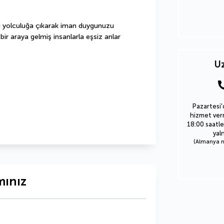
i yolculuğa çıkarak iman duygunuzu 
ir araya gelmiş insanlarla eşsiz anlar 
Uz
Pazartesi'
hizmet verm
18:00 saatle
yal
(Almanya nu
mınız