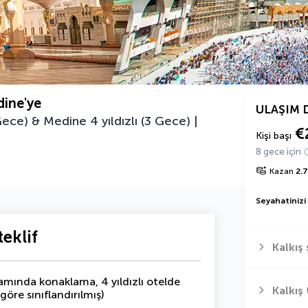
dine'ye
ULAŞIM 
ece) & Medine 4 yıldızlı (3 Gece) |
€
Kişi başı
8 gece için
Kazan
2.
Seyahatinizi
eklif
Kalkış 
samında konaklama, 4 yıldızlı otelde
Kalkış 
göre sınıflandırılmış)