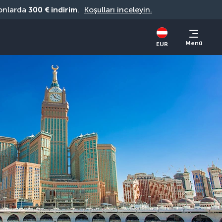
onlarda 
300 € indirim
. 
Koşulları inceleyin.
Menü
EUR