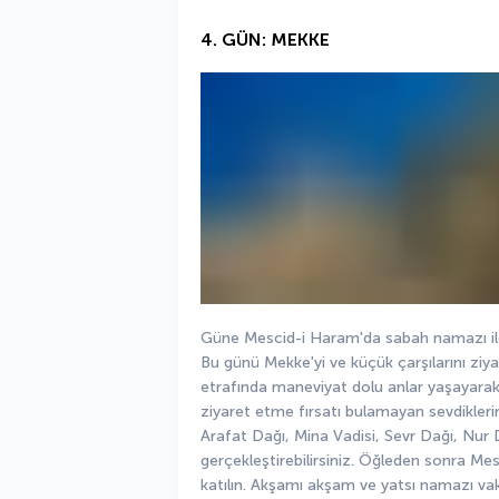
4. GÜN: MEKKE
Güne Mescid-i Haram'da sabah namazı ile ba
Bu günü Mekke'yi ve küçük çarşılarını ziy
etrafında maneviyat dolu anlar yaşayarak d
ziyaret etme fırsatı bulamayan sevdikleriniz
Arafat Dağı, Mina Vadisi, Sevr Dağı, Nur Da
gerçekleştirebilirsiniz. Öğleden sonra Me
katılın. Akşamı akşam ve yatsı namazı va