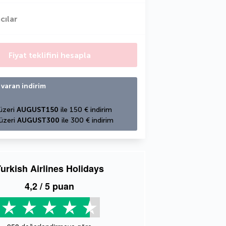
cılar
Fiyat teklifini hesapla
 varan indirim
üzeri 
AUGUST150
 ile 150 € indirim
üzeri 
AUGUST300
 ile 300 € indirim
urkish Airlines Holidays
4,2
/ 5 puan