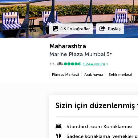
13 Fotoğraflar
Paylaş
Maharashtra
Marine Plaza Mumbai
5
*
4,4
1.244
yorum
Fitness Merkezi
Açık havuz
Şehir merkezi
Sizin için düzenlenmiş t
Standard room Konaklaması
Sadece konaklama, yemekler da