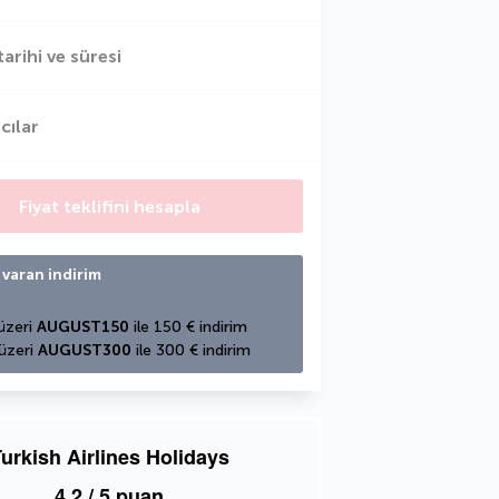
tarihi ve süresi
cılar
Fiyat teklifini hesapla
 varan indirim
üzeri 
AUGUST150
 ile 150 € indirim
üzeri 
AUGUST300
 ile 300 € indirim
urkish Airlines Holidays
4,2
/ 5 puan