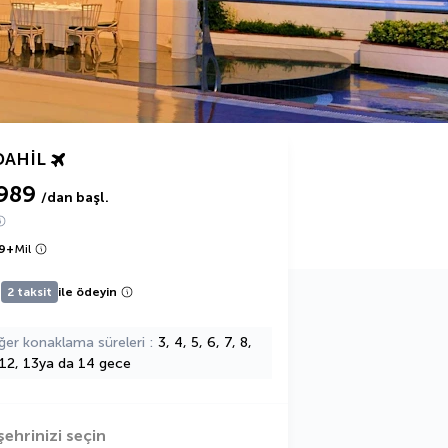
DAHIL
989
/dan başl.
9
+
Mil
2 taksit
ile ödeyin
ğer konaklama süreleri
3, 4, 5, 6, 7, 8,
 12, 13ya da 14 gece
şehrinizi seçin