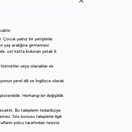
caktır.
 Çocuk yalnız bir yetişkinle 
en yaş aralığına girmemesi 
de, üst katta bulunan yatak 6 
ı hizmetler veya olanaklar ek 
nun yerel dili ve İngilizce olarak 
sterebilir. Herhangi bir değişiklik 
cektir. Bu taleplerin tedarikçiye 
mez. Söz konusu taleplerle ilgili 
fların yolcu tarafından tesiste 