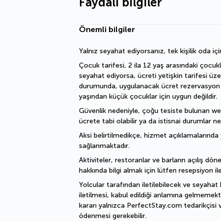
Faydalı bilgiler
Önemli bilgiler
Yalnız seyahat ediyorsanız, tek kişilik oda içi
Çocuk tarifesi, 2 ila 12 yaş arasındaki çocukl
seyahat ediyorsa, ücreti yetişkin tarifesi üz
durumunda, uygulanacak ücret rezervasyon işl
yaşından küçük çocuklar için uygun değildir.
Güvenlik nedeniyle, çoğu tesiste bulunan welln
ücrete tabi olabilir ya da istisnai durumlar ne
Aksi belirtilmedikçe, hizmet açıklamalarında y
sağlanmaktadır.
Aktiviteler, restoranlar ve barların açılış döne
hakkında bilgi almak için lütfen resepsiyon ile
Yolcular tarafından iletilebilecek ve seyahat 
iletilmesi, kabul edildiği anlamına gelmemekte
kararı yalnızca PerfectStay.com tedarikçisi v
ödenmesi gerekebilir.