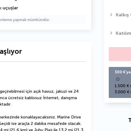
ı uçuşlar
Kalkış 
üzenleme yapmak mümkündür.
Katılım
aşlıyor
300 €’ya
1.500 € 
 geçirebilmesi için açık havuz, jakuzi ve 24 
3.000 € 
yrıca ücretsiz kablosuz İnternet, danışma 
tadır.
rkezinde konaklayacaksınız. Marine Drive 
T
eçidi ise araçla 2 dakika mesafede olacak. 