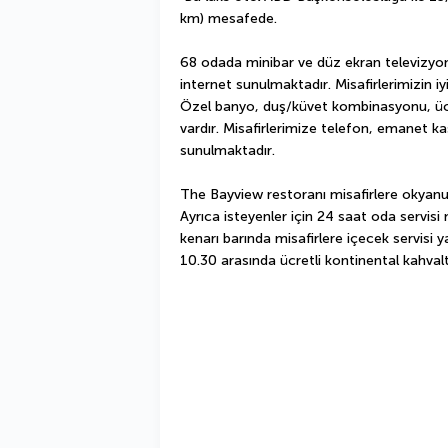
km) mesafede.
68 odada minibar ve düz ekran televizyon 
internet sunulmaktadır. Misafirlerimizin iyi
Özel banyo, duş/küvet kombinasyonu, ücr
vardır. Misafirlerimize telefon, emanet kas
sunulmaktadır.
The Bayview restoranı misafirlere okyanu
Ayrıca isteyenler için 24 saat oda servi
kenarı barında misafirlere içecek servisi y
10.30 arasında ücretli kontinental kahvaltı