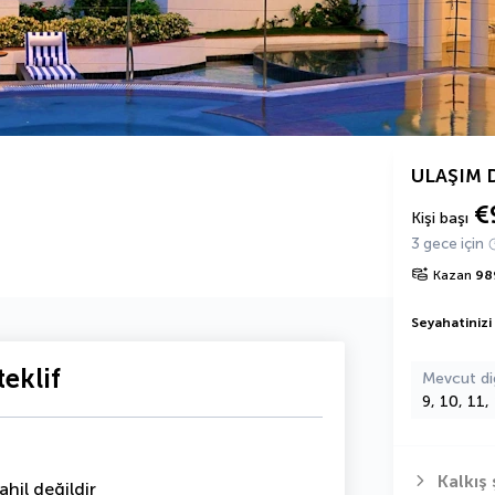
ULAŞIM 
€
Kişi başı
3 gece için
Kazan
98
Seyahatinizi
eklif
Mevcut di
9, 10, 11,
Kalkış 
hil değildir