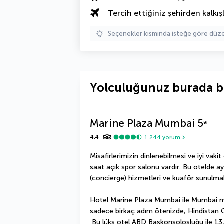
Tercih ettiğiniz şehirden kalkışl
Seçenekler kısmında isteğe göre d
Yolculuğunuz burada b
Marine Plaza Mumbai
5
*
4,4
1.244
yorum
Misafirlerimizin dinlenebilmesi ve iyi vakit
saat açık spor salonu vardır. Bu otelde a
(concierge) hizmetleri ve kuaför sunulmak
Hotel Marine Plaza Mumbai ile Mumbai me
sadece birkaç adım ötenizde, Hindistan G
 Bu lüks otel ABD Başkonsolosluğu ile 13,4 mi (21,6 km) ve Juhu Plajı ile 13,2 mi (21,3 