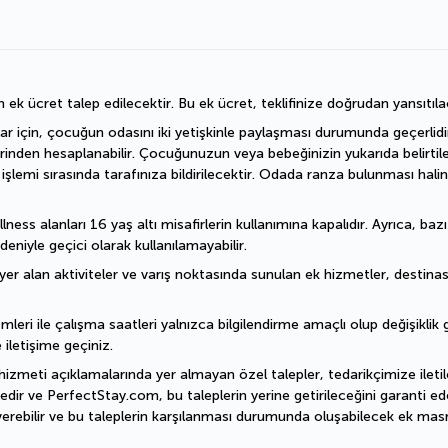
n ek ücret talep edilecektir. Bu ek ücret, teklifinize doğrudan yansıtıla
ar için, çocuğun odasını iki yetişkinle paylaşması durumunda geçerlidir.
erinden hesaplanabilir. Çocuğunuzun veya bebeğinizin yukarıda belirtil
emi sırasında tarafınıza bildirilecektir. Odada ranza bulunması halin
ess alanları 16 yaş altı misafirlerin kullanımına kapalıdır. Ayrıca, baz
deniyle geçici olarak kullanılamayabilir.
er alan aktiviteler ve varış noktasında sunulan ek hizmetler, destinasyo
mleri ile çalışma saatleri yalnızca bilgilendirme amaçlı olup değişiklik gö
 iletişime geçiniz.
hizmeti açıklamalarında yer almayan özel talepler, tedarikçimize iletile
dir ve PerfectStay.com, bu taleplerin yerine getirileceğini garanti ede
erebilir ve bu taleplerin karşılanması durumunda oluşabilecek ek masra