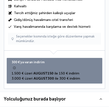
Kahvaltı
Tercih ettiğiniz şehirden kalkışlı uçuşlar
Gidiş/dönüş havalimanı-otel transferi
Varış havalimanında karşılama ve destek hizmeti
Seçenekler kısmında isteğe göre düzenleme yapmak
mümkündür.
300 €’ya varan indirim
1.500 € üzeri 
AUGUST150
 ile 150 € indirim
3.000 € üzeri 
AUGUST300
 ile 300 € indirim
Yolculuğunuz burada başlıyor