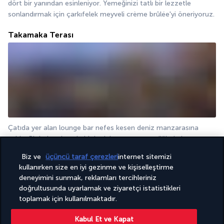
dört bir yanından esinleniyor. Yemeğinizi tatlı bir lezzetle 
sonlandırmak için çarkıfelek meyveli crème brûlée'yi öneriyoruz.
Takamaka Terası
Çatıda yer alan lounge bar nefes kesen deniz manzarasına 
sahip. Bir kokteyl ya da bir kadeh şampanya eşliğinde bu anı 
ölümsüzleştirmek isteyeceksiniz.
Biz ve
üçüncü taraf çerezleri
internet sitemizi
kullanırken size en iyi gezinme ve kişiselleştirme
Detayları göster
deneyimini sunmak, reklamları tercihleriniz
doğrultusunda uyarlamak ve ziyaretçi istatistikleri
toplamak için kullanılmaktadır.
Aktivite ve Yaşam Tarzı
Kabul Et ve Kapat