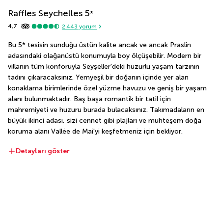
Raffles Seychelles
5
*
4,7
2.443
yorum
Bu 5* tesisin sunduğu üstün kalite ancak ve ancak Praslin 
adasındaki olağanüstü konumuyla boy ölçüşebilir. Modern bir 
villanın tüm konforuyla Seyşeller'deki huzurlu yaşam tarzının 
tadını çıkaracaksınız. Yemyeşil bir doğanın içinde yer alan 
konaklama birimlerinde özel yüzme havuzu ve geniş bir yaşam 
alanı bulunmaktadır. Baş başa romantik bir tatil için 
mahremiyeti ve huzuru burada bulacaksınız. Takımadaların en 
büyük ikinci adası, sizi cennet gibi plajları ve muhteşem doğa 
koruma alanı Vallée de Mai'yi keşfetmeniz için bekliyor.
Detayları göster