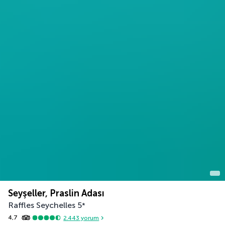
Seyşeller, Praslin Adası
Raffles Seychelles
5
*
4,7
2.443
yorum