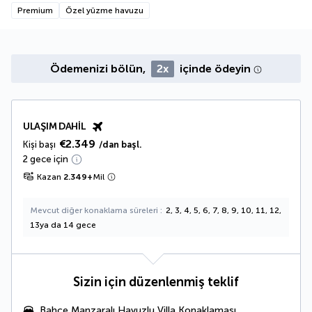
Premium
Özel yüzme havuzu
Ödemenizi bölün,
2x
içinde ödeyin
ULAŞIM DAHIL
€2.349
Kişi başı
/dan başl.
2 gece için
Kazan
2.349
+
Mil
Mevcut diğer konaklama süreleri
2, 3, 4, 5, 6, 7, 8, 9, 10, 11, 12,
13ya da 14 gece
Sizin için düzenlenmiş teklif
Bahçe Manzaralı Havuzlu Villa
Konaklaması