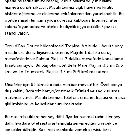
Spada misafirlerimize masaj, vücut bakımı ve yüz bakımı 
hizmeti sunulmaktadır. Misafirlerimiz açık havuz ve kiralık 
bisiklet eğlenme ve dinlenme imkânlarımızdan yararlanabilir. Bu 
otelde misafirler için ayrıca ücretsiz kablosuz İnternet, atari 
salonu/oyun odası ve otelde hediyelik eşya dükkânı/gazete 
standı vardır.
Trou d'Eau Douce bölgesindeki Tropical Attitude - Adults only 
misafirlere deniz kıyısında, Gümüş Plajı ile 1 dakika sürüş 
mesafesinde ve Palmar Plajı ile 7 dakika mesafede konaklama 
fırsatı sunuyor.  Bu plaj olan otel Belle Mare Plajı ile 3,3 mi (5,3 
km) ve Le Touessrok Plajı ile 3,5 mi (5,6 km) mesafede.
Misafirler için 69 klimalı odada minibar mevcuttur. Özel banyo, 
duş kabini, ücretsiz banyo/kozmetik ürünleri ve saç kurutma 
makinesi vardır. Misafirlerimize telefon, emanet kasası ve masa 
gibi imkânlar ve kolaylıklar sunulmaktadır.
Bu otel misafirlere her şey dâhil fiyatlar sunmaktadır. Her şey 
dâhil fiyatlara otel restoranlarındaki servis edilen yiyecek ve 
içecekler dâhildir. Bazı restoranlarda yemek servisi, özel 