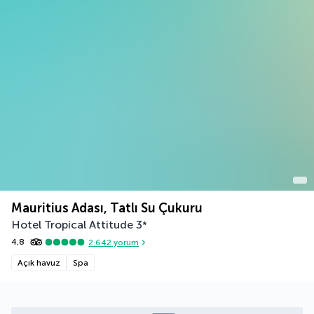
Mauritius Adası, Tatlı Su Çukuru
Hotel Tropical Attitude
3
*
4,8
2.642
yorum
Açık havuz
Spa