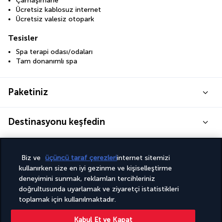
Çamaşırhane
Ücretsiz kablosuz internet
Ücretsiz valesiz otopark
Tesisler
Spa terapi odası/odaları
Tam donanımlı spa
Paketiniz
Destinasyonu keşfedin
Faydalı bilgiler
Biz ve
üçüncü taraf çerezleri
internet sitemizi
kullanırken size en iyi gezinme ve kişiselleştirme
deneyimini sunmak, reklamları tercihleriniz
doğrultusunda uyarlamak ve ziyaretçi istatistikleri
toplamak için kullanılmaktadır.
Turkish Airlines Holidays
Kabul Et ve Kapat