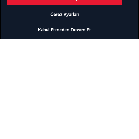
4,2
/ 5 puan
Çerez Ayarları
Uygunluğu gör
948
değerlendirmeye göre
Kabul Etmeden Devam Et
Uzmanlarımız hizmetinizde
(+43) 14240018
Pazartesi'den Cuma'ya 10:00 - 20:00 saatleri arasında hizmet
vermektedir. Cumartesi ve Pazar günleri 10:00 - 18:00 saatleri
arasında hizmet vermektedir (hafta sonları yalnızca İngilizce
destek sunulmaktadır).
(Almanya numarası, ücretlendirme operatöre göre değişiklik
gösterebilir)
Ürün referansı : 24054