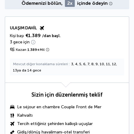
Ödemenizi bölün,
2x
içinde ödeyin
ULAŞIM DAHIL
€1.389
Kişi başı
/dan başl.
3 gece için
Kazan
1.389
+
Mil
Mevcut diğer konaklama süreleri
3, 4, 5, 6, 7, 8, 9, 10, 11, 12,
13ya da 14 gece
Sizin için düzenlenmiş teklif
Le séjour en
chambre Couple Front de Mer
Kahvaltı
Tercih ettiğiniz şehirden kalkışlı uçuşlar
Gidiş/dönüş havalimanı-otel transferi