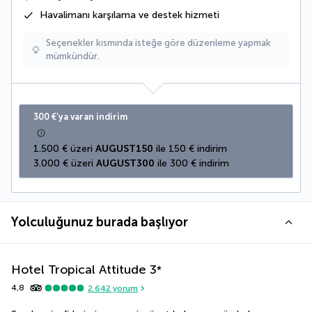
Havalimanı karşılama ve destek hizmeti
Seçenekler kısmında isteğe göre düzenleme yapmak
mümkündür.
300 €’ya varan indirim
1.500 € üzeri 
AUGUST150
 ile 150 € indirim
3.000 € üzeri 
AUGUST300
 ile 300 € indirim
Yolculuğunuz burada başlıyor
Hotel Tropical Attitude
3
*
4,8
2.642
yorum