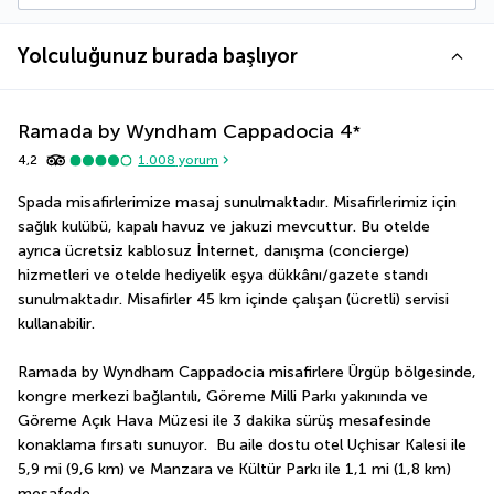
Yolculuğunuz burada başlıyor
Ramada by Wyndham Cappadocia
4
*
4,2
1.008
yorum
Spada misafirlerimize masaj sunulmaktadır. Misafirlerimiz için 
sağlık kulübü, kapalı havuz ve jakuzi mevcuttur. Bu otelde 
ayrıca ücretsiz kablosuz İnternet, danışma (concierge) 
hizmetleri ve otelde hediyelik eşya dükkânı/gazete standı 
sunulmaktadır. Misafirler 45 km içinde çalışan (ücretli) servisi 
kullanabilir.
Ramada by Wyndham Cappadocia misafirlere Ürgüp bölgesinde, 
kongre merkezi bağlantılı, Göreme Milli Parkı yakınında ve 
Göreme Açık Hava Müzesi ile 3 dakika sürüş mesafesinde 
konaklama fırsatı sunuyor.  Bu aile dostu otel Uçhisar Kalesi ile 
5,9 mi (9,6 km) ve Manzara ve Kültür Parkı ile 1,1 mi (1,8 km) 
mesafede.