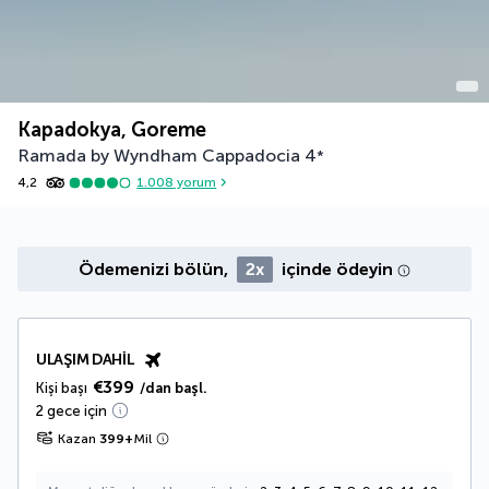
Kapadokya, Goreme
Ramada by Wyndham Cappadocia
4
*
4,2
1.008
yorum
Ödemenizi bölün,
2x
içinde ödeyin
ULAŞIM DAHIL
€399
Kişi başı
/dan başl.
2 gece için
Kazan
399
+
Mil