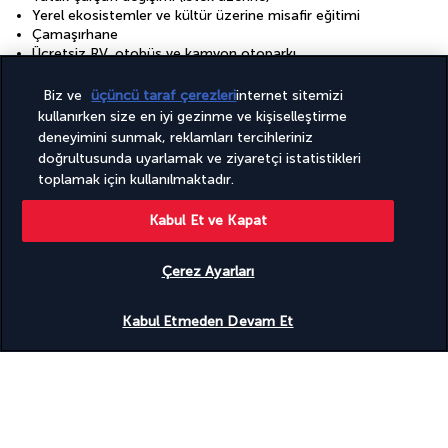
Yerel ekosistemler ve kültür üzerine misafir eğitimi
Çamaşırhane
Ücretsiz RV, otobüs ve kamyon otoparkı
Ücretsiz kablosuz internet
Ücretsiz valesiz otopark
Biz ve
üçüncü taraf çerezleri
internet sitemizi
İstek üzerine kat hizmetleri
kullanırken size en iyi gezinme ve kişiselleştirme
deneyimini sunmak, reklamları tercihleriniz
Tesisler
doğrultusunda uyarlamak ve ziyaretçi istatistikleri
Konferans alanı
toplamak için kullanılmaktadır.
Otelde Spa hizmetleri
Sağlık kulübü
Kabul Et ve Kapat
Spor salonu
Tam donanımlı spa
Toplantı odaları
Çerez Ayarları
Çocuk havuzu
Uygunluğu gör
Kabul Etmeden Devam Et
Faydalı bilgiler