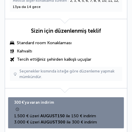
Mevcut diğer konaklama süreleri
2, 3, 4, 5, 6, 7, 8, 9, 10, 11, 12,
13ya da 14 gece
Sizin için düzenlenmiş teklif
Standard room Konaklaması
Kahvaltı
Tercih ettiğiniz şehirden kalkışlı uçuşlar
Seçenekler kısmında isteğe göre düzenleme yapmak
mümkündür.
300 €’ya varan indirim
1.500 € üzeri 
AUGUST150
 ile 150 € indirim
3.000 € üzeri 
AUGUST300
 ile 300 € indirim