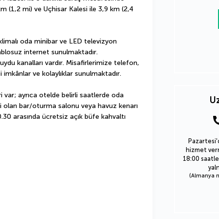
km (1,2 mi) ve Uçhisar Kalesi ile 3,9 km (2,4 
 klimalı oda minibar ve LED televizyon 
ablosuz internet sunulmaktadır. 
 uydu kanalları vardır. Misafirlerimize telefon, 
imkânlar ve kolaylıklar sunulmaktadır.
 var; ayrıca otelde belirli saatlerde oda 
Uz
isi olan bar/oturma salonu veya havuz kenarı 
0.30 arasında ücretsiz açık büfe kahvaltı 
Pazartesi'
hizmet verm
18:00 saatle
yal
(Almanya nu