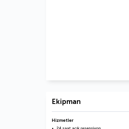
Ekipman
Hizmetler
24 saat açık resepsiyon