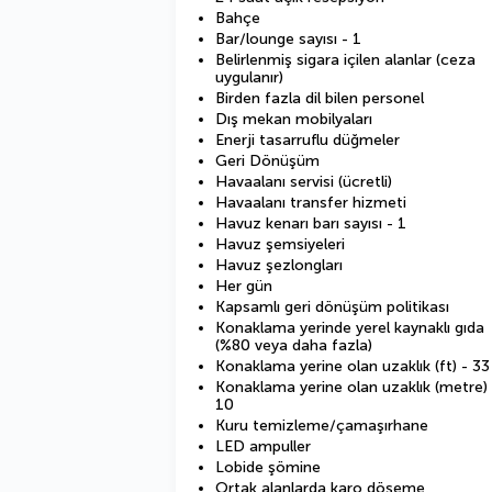
Bahçe
Bar/lounge sayısı - 1
Belirlenmiş sigara içilen alanlar (ceza
uygulanır)
Birden fazla dil bilen personel
Dış mekan mobilyaları
Enerji tasarruflu düğmeler
Geri Dönüşüm
Havaalanı servisi (ücretli)
Havaalanı transfer hizmeti
Havuz kenarı barı sayısı - 1
Havuz şemsiyeleri
Havuz şezlongları
Her gün
Kapsamlı geri dönüşüm politikası
Konaklama yerinde yerel kaynaklı gıda
(%80 veya daha fazla)
Konaklama yerine olan uzaklık (ft) - 33
Konaklama yerine olan uzaklık (metre) 
10
Kuru temizleme/çamaşırhane
LED ampuller
Lobide şömine
Ortak alanlarda karo döşeme