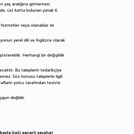
en yaş aralığına girmemesi 
de, üst katta bulunan yatak 6 
ı hizmetler veya olanaklar ek 
nun yerel dili ve İngilizce olarak 
sterebilir. Herhangi bir değişiklik 
cektir. Bu taleplerin tedarikçiye 
mez. Söz konusu taleplerle ilgili 
fların yolcu tarafından tesiste 
ygun değildir.
eyle ilgili geçerli seyahat