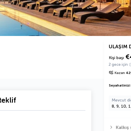
ULAŞIM 
€
Kişi başı
2 gece için
Kazan
42
Seyahatinizi
eklif
Mevcut di
8, 9, 10, 
Kalkış 