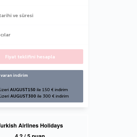
tarihi ve süresi
cılar
Fiyat teklifini hesapla
 varan indirim
üzeri 
AUGUST150
 ile 150 € indirim
üzeri 
AUGUST300
 ile 300 € indirim
urkish Airlines Holidays
4,2
/ 5 puan