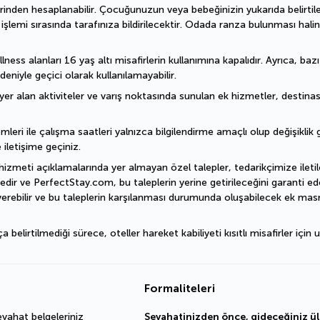
erinden hesaplanabilir. Çocuğunuzun veya bebeğinizin yukarıda belirtil
emi sırasında tarafınıza bildirilecektir. Odada ranza bulunması halin
ess alanları 16 yaş altı misafirlerin kullanımına kapalıdır. Ayrıca, baz
deniyle geçici olarak kullanılamayabilir.
er alan aktiviteler ve varış noktasında sunulan ek hizmetler, destinasyo
mleri ile çalışma saatleri yalnızca bilgilendirme amaçlı olup değişiklik gö
 iletişime geçiniz.
hizmeti açıklamalarında yer almayan özel talepler, tedarikçimize iletile
dir ve PerfectStay.com, bu taleplerin yerine getirileceğini garanti ede
erebilir ve bu taleplerin karşılanması durumunda oluşabilecek ek masra
irtilmediği sürece, oteller hareket kabiliyeti kısıtlı misafirler için u
Formaliteleri
ahat belgeleriniz 
Seyahatinizden önce, gideceğiniz ülk