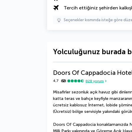
Tercih ettiğiniz şehirden kalkışl
Seçenekler kısmında isteğe göre d
Yolculuğunuz burada b
Doors Of Cappadocia Hote
4,7
828
yorum
Misafirler sezonluk açık havuz gibi dinlen
katta teras ve bahçe keyfiyle manzaranın ta
ücretsiz kablosuz İnternet, lobide şömine
(Ücretsiz) bölge servisiyle yakındaki gör
Doors Of Cappadocia konaklamanızda Nev
Milli Parkı yakınında ve Göreme Açık Hava