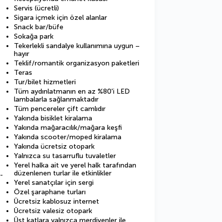
Servis (ücretli)
Sigara içmek için özel alanlar
Snack bar/büfe
Sokağa park
Tekerlekli sandalye kullanımına uygun –
hayır
Teklif/romantik organizasyon paketleri
Teras
Tur/bilet hizmetleri
Tüm aydınlatmanın en az %80'i LED
lambalarla sağlanmaktadır
Tüm pencereler çift camlıdır
Yakında bisiklet kiralama
Yakında mağaracılık/mağara keşfi
Yakında scooter/moped kiralama
Yakında ücretsiz otopark
Yalnızca su tasarruflu tuvaletler
Yerel halka ait ve yerel halk tarafından
düzenlenen turlar ile etkinlikler
-
Yerel sanatçılar için sergi
Özel şaraphane turları
Ücretsiz kablosuz internet
Ücretsiz valesiz otopark
Üst katlara yalnızca merdivenler ile