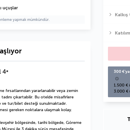
ı uçuşlar
Kalkış 
üzenleme yapmak mümkündür.
Katılım
aşlıyor
l
4
*
300 €’ya
1.500 € 
me fırsatlarından yararlanabilir veya zemin 
3.000 € 
dını çıkartabilir. Bu otelde misafirlere  
 ve tur/bilet desteği sunulmaktadır. 
ülmesi gereken noktalara ulaşmak kolay.
T
şehir bölgesinde, tarihi bölgede, Göreme 
 Müzesi ile 3 dakika sürüş mesafesinde 