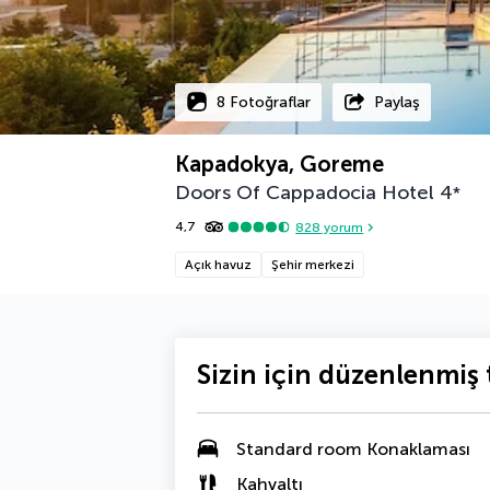
8 Fotoğraflar
Paylaş
Kapadokya, Goreme
Doors Of Cappadocia Hotel
4
*
4,7
828
yorum
Açık havuz
Şehir merkezi
Sizin için düzenlenmiş t
Standard room Konaklaması
Kahvaltı