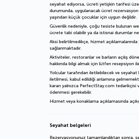
seyahat ediyorsa, ücreti yetişkin tarifesi üz
durumunda, uygulanacak ücret rezervasyon işl
yaşından küçük çocuklar için uygun değildir.
Güvenlik nedeniyle, çoğu tesiste bulunan welln
ücrete tabi olabilir ya da istisnai durumlar ne
Aksi belirtilmedikçe, hizmet açıklamalarında y
sağlanmaktadır.
Aktiviteler, restoranlar ve barların açılış döne
hakkında bilgi almak için lütfen resepsiyon ile
Yolcular tarafından iletilebilecek ve seyahat 
iletilmesi, kabul edildiği anlamına gelmemekte
kararı yalnızca PerfectStay.com tedarikçisi v
ödenmesi gerekebilir.
Hizmet veya konaklama açıklamasında açıkça bel
Seyahat belgeleri
Rezervasyonunuz tamamlandıktan sonra, sey