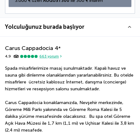
3.000 € üzeri 
AUGUST300
 ile 300 € indirim
Yolculuğunuz burada başlıyor
Carus Cappadocia
4
*
4,9
663
yorum
Spada misafirlerimize masaj sunulmaktadır. Kapalı havuz ve 
sauna gibi dinlenme olanaklarından yararlanabilirsiniz. Bu otelde 
misafirlere  ücretsiz kablosuz İnternet, danışma (concierge) 
hizmetleri ve resepsiyon salonu sunulmaktadır.
Carus Cappadocia konaklamanızda, Nevşehir merkezinde, 
Göreme Milli Parkı yakınında ve Göreme Roma Kalesi ile 5 
dakika yürüme mesafesinde olacaksınız.  Bu spa otel Göreme 
Açık Hava Müzesi ile 1,7 km (1,1 mi) ve Uçhisar Kalesi ile 3,8 km 
(2,4 mi) mesafede.