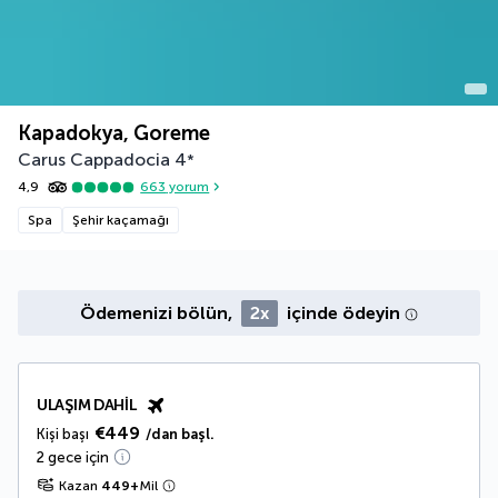
Kapadokya, Goreme
Carus Cappadocia
4
*
4,9
663
yorum
Spa
Şehir kaçamağı
Ödemenizi bölün,
2x
içinde ödeyin
ULAŞIM DAHIL
€449
Kişi başı
/dan başl.
2 gece için
Kazan
449
+
Mil