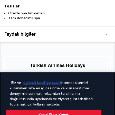
Tesisler
Otelde Spa hizmetleri
Tam donanımlı spa
Faydalı bilgiler
Turkish Airlines Holidays
4,2
/ 5 puan
Biz ve
üçüncü taraf çerezleri
internet sitemizi
kullanırken size en iyi gezinme ve kişiselleştirme
deneyimini sunmak, reklamları tercihleriniz
951
değerlendirmeye göre
doğrultusunda uyarlamak ve ziyaretçi istatistikleri
toplamak için kullanılmaktadır.
Kabul Et ve Kapat