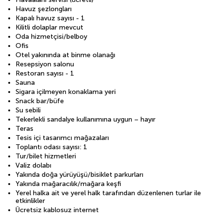
Havuz şezlongları
Kapalı havuz sayısı - 1
Kilitli dolaplar mevcut
Oda hizmetçisi/belboy
Ofis
Otel yakınında at binme olanağı
Resepsiyon salonu
Restoran sayısı - 1
Sauna
Sigara içilmeyen konaklama yeri
Snack bar/büfe
Su sebili
Tekerlekli sandalye kullanımına uygun – hayır
Teras
Tesis içi tasarımcı mağazaları
Toplantı odası sayısı: 1
Tur/bilet hizmetleri
Valiz dolabı
Yakında doğa yürüyüşü/bisiklet parkurları
Yakında mağaracılık/mağara keşfi
Yerel halka ait ve yerel halk tarafından düzenlenen turlar ile
etkinlikler
Ücretsiz kablosuz internet