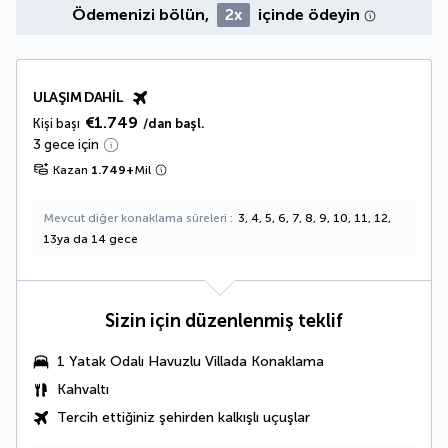
Ödemenizi bölün,
2x
içinde ödeyin
ULAŞIM DAHIL
€1.749
Kişi başı
/dan başl.
3 gece için
Kazan
1.749
+
Mil
Mevcut diğer konaklama süreleri
3, 4, 5, 6, 7, 8, 9, 10, 11, 12,
13ya da 14 gece
Sizin için düzenlenmiş teklif
1 Yatak Odalı Havuzlu Villada Konaklama
Kahvaltı
Tercih ettiğiniz şehirden kalkışlı uçuşlar