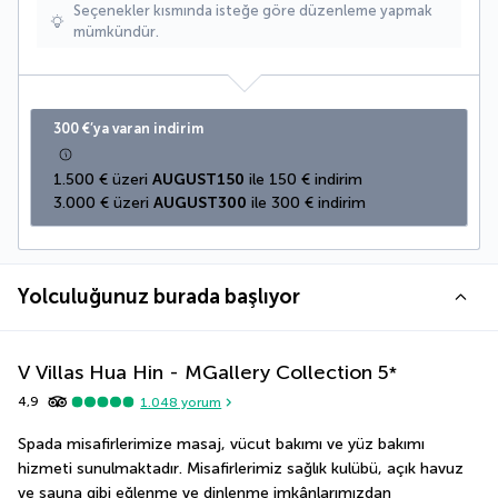
Seçenekler kısmında isteğe göre düzenleme yapmak
mümkündür.
300 €’ya varan indirim
1.500 € üzeri 
AUGUST150
 ile 150 € indirim
3.000 € üzeri 
AUGUST300
 ile 300 € indirim
Yolculuğunuz burada başlıyor
V Villas Hua Hin - MGallery Collection
5
*
4,9
1.048
yorum
Spada misafirlerimize masaj, vücut bakımı ve yüz bakımı 
hizmeti sunulmaktadır. Misafirlerimiz sağlık kulübü, açık havuz 
ve sauna gibi eğlenme ve dinlenme imkânlarımızdan 