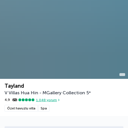
Tayland
V Villas Hua Hin - MGallery Collection
5
*
4,9
1.048
yorum
Özel havuzlu villa
Spa