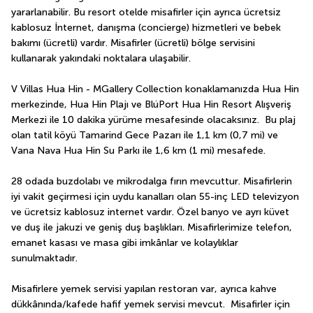
yararlanabilir. Bu resort otelde misafirler için ayrıca ücretsiz 
kablosuz İnternet, danışma (concierge) hizmetleri ve bebek 
bakımı (ücretli) vardır. Misafirler (ücretli) bölge servisini 
kullanarak yakındaki noktalara ulaşabilir.
V Villas Hua Hin - MGallery Collection konaklamanızda Hua Hin 
merkezinde, Hua Hin Plajı ve BlúPort Hua Hin Resort Alışveriş 
Merkezi ile 10 dakika yürüme mesafesinde olacaksınız.  Bu plaj 
olan tatil köyü Tamarind Gece Pazarı ile 1,1 km (0,7 mi) ve 
Vana Nava Hua Hin Su Parkı ile 1,6 km (1 mi) mesafede.
28 odada buzdolabı ve mikrodalga fırın mevcuttur. Misafirlerin 
iyi vakit geçirmesi için uydu kanalları olan 55-inç LED televizyon 
ve ücretsiz kablosuz internet vardır. Özel banyo ve ayrı küvet 
ve duş ile jakuzi ve geniş duş başlıkları. Misafirlerimize telefon, 
emanet kasası ve masa gibi imkânlar ve kolaylıklar 
sunulmaktadır.
Misafirlere yemek servisi yapılan restoran var, ayrıca kahve 
dükkânında/kafede hafif yemek servisi mevcut.  Misafirler için 