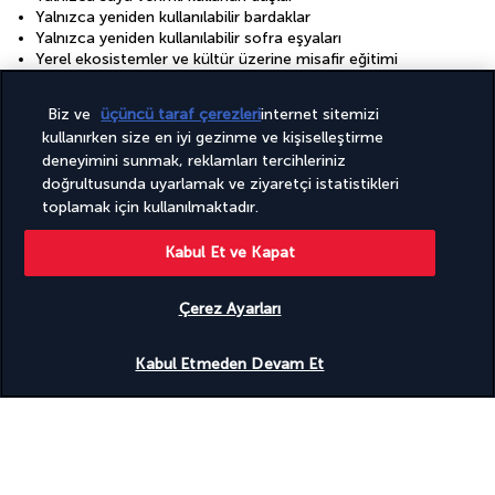
Yalnızca yeniden kullanılabilir bardaklar
Yalnızca yeniden kullanılabilir sofra eşyaları
Yerel ekosistemler ve kültür üzerine misafir eğitimi
Yerel halka ait ve yerel halk tarafından düzenlenen turlar ile
etkinlikler
Biz ve
üçüncü taraf çerezleri
internet sitemizi
Yerel sanatçılar için sergi
kullanırken size en iyi gezinme ve kişiselleştirme
Çamaşırhane
Çevre dostu banyo/kozmetik ürünleri
deneyimini sunmak, reklamları tercihleriniz
Çevre dostu temizlik ürünleri sağlanır
doğrultusunda uyarlamak ve ziyaretçi istatistikleri
Çiftlere özel yemek servisi
toplamak için kullanılmaktadır.
Özel piknikler
Ücretsiz kablosuz internet
Kabul Et ve Kapat
Ücretsiz vale otopark
Ücretsiz valesiz otopark
İnternet erişimi - kablosuz
Çerez Ayarları
Uygunluğu gör
Tesisler
Kabul Etmeden Devam Et
Otelde Spa hizmetleri
Sağlık kulübü
Spa terapi odası/odaları
Spor salonu
Tam donanımlı spa