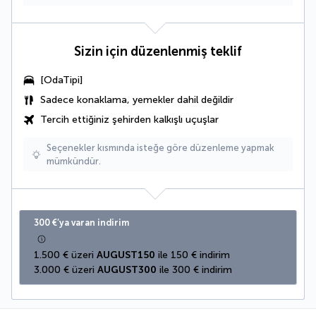
Sizin için düzenlenmiş teklif
[OdaTipi]
Sadece konaklama, yemekler dahil değildir
Tercih ettiğiniz şehirden kalkışlı uçuşlar
Seçenekler kısmında isteğe göre düzenleme yapmak
mümkündür.
300 €’ya varan indirim
1.500 € üzeri 
AUGUST150
 ile 150 € indirim
3.000 € üzeri 
AUGUST300
 ile 300 € indirim