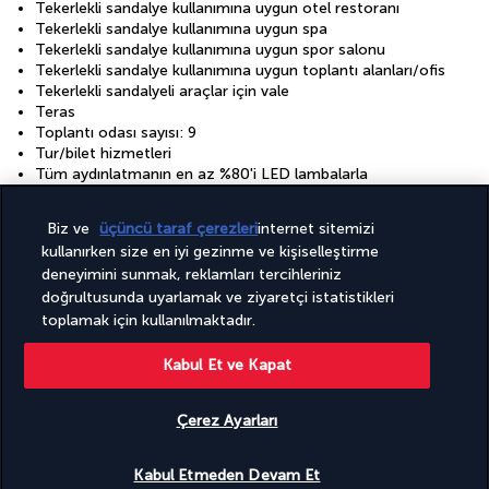
Tekerlekli sandalye kullanımına uygun otel restoranı
Tekerlekli sandalye kullanımına uygun spa
Tekerlekli sandalye kullanımına uygun spor salonu
Tekerlekli sandalye kullanımına uygun toplantı alanları/ofis
Tekerlekli sandalyeli araçlar için vale
Teras
Toplantı odası sayısı: 9
Tur/bilet hizmetleri
Tüm aydınlatmanın en az %80'i LED lambalarla
sağlanmaktadır
Tüm pencereler çift camlıdır
Biz ve
üçüncü taraf çerezleri
internet sitemizi
Valiz dolabı
kullanırken size en iyi gezinme ve kişiselleştirme
Vegan menü seçenekleri bulunmaktadır
Vejetaryen kahvaltı sunulmaktadır
deneyimini sunmak, reklamları tercihleriniz
Vejeteryan menü seçenekleri bulunmaktadır
doğrultusunda uyarlamak ve ziyaretçi istatistikleri
Yakında golf dersleri
toplamak için kullanılmaktadır.
Yalnızca su tasarruflu tuvaletler
Yalnızca suyu verimli kullanan duşlar
Kabul Et ve Kapat
Yalnızca yeniden kullanılabilir bardaklar
Yalnızca yeniden kullanılabilir sofra eşyaları
Yatak çarşafı değişimi (istek üzerine)
Çerez Ayarları
Yemek ve su kapları
Uygunluğu gör
Yerel ekosistemler ve kültür üzerine misafir eğitimi
Kabul Etmeden Devam Et
Yerel halka ait ve yerel halk tarafından düzenlenen turlar ile