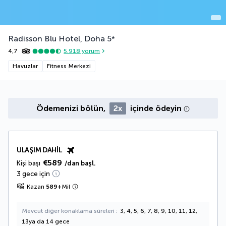
Radisson Blu Hotel, Doha
5
*
4,7
5.918
yorum
Havuzlar
Fitness Merkezi
Ödemenizi bölün,
2x
içinde ödeyin
ULAŞIM DAHIL
€589
Kişi başı
/dan başl.
3 gece için
Kazan
589
+
Mil
Mevcut diğer konaklama süreleri
3, 4, 5, 6, 7, 8, 9, 10, 11, 12,
13ya da 14 gece