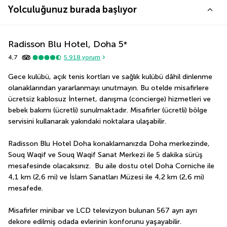
Yolculuğunuz burada başlıyor
Radisson Blu Hotel, Doha
5
*
4,7
5.918
yorum
Gece kulübü, açık tenis kortları ve sağlık kulübü dâhil dinlenme 
olanaklarından yararlanmayı unutmayın. Bu otelde misafirlere  
ücretsiz kablosuz İnternet, danışma (concierge) hizmetleri ve 
bebek bakımı (ücretli) sunulmaktadır. Misafirler (ücretli) bölge 
servisini kullanarak yakındaki noktalara ulaşabilir.
Radisson Blu Hotel Doha konaklamanızda Doha merkezinde, 
Souq Waqif ve Souq Waqif Sanat Merkezi ile 5 dakika sürüş 
mesafesinde olacaksınız.  Bu aile dostu otel Doha Corniche ile 
4,1 km (2,6 mi) ve İslam Sanatları Müzesi ile 4,2 km (2,6 mi) 
mesafede.
Misafirler minibar ve LCD televizyon bulunan 567 ayrı ayrı 
dekore edilmiş odada evlerinin konforunu yaşayabilir. 