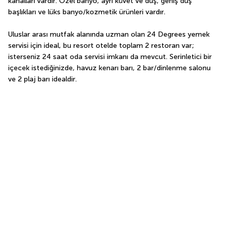
kanalları vardır. Özel banyo, ayrı küvet ve duş, geniş duş 
başlıkları ve lüks banyo/kozmetik ürünleri vardır.
Uluslar arası mutfak alanında uzman olan 24 Degrees yemek 
servisi için ideal, bu resort otelde toplam 2 restoran var; 
isterseniz 24 saat oda servisi imkanı da mevcut. Serinletici bir 
içecek istediğinizde, havuz kenarı barı, 2 bar/dinlenme salonu 
ve 2 plaj barı idealdir.