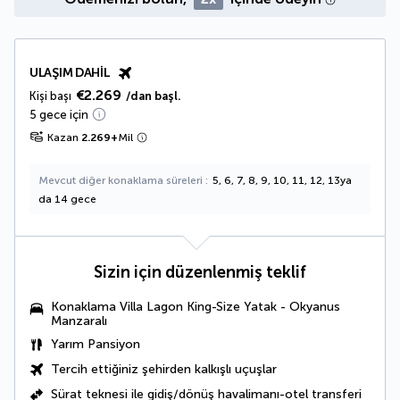
ULAŞIM DAHIL
€2.269
Kişi başı
/dan başl.
5 gece için
Kazan
2.269
+
Mil
Mevcut diğer konaklama süreleri
5, 6, 7, 8, 9, 10, 11, 12, 13ya
da 14 gece
Sizin için düzenlenmiş teklif
Konaklama
Villa Lagon King-Size Yatak - Okyanus
Manzaralı
Yarım Pansiyon
Tercih ettiğiniz şehirden kalkışlı uçuşlar
Sürat teknesi ile gidiş/dönüş havalimanı-otel transferi