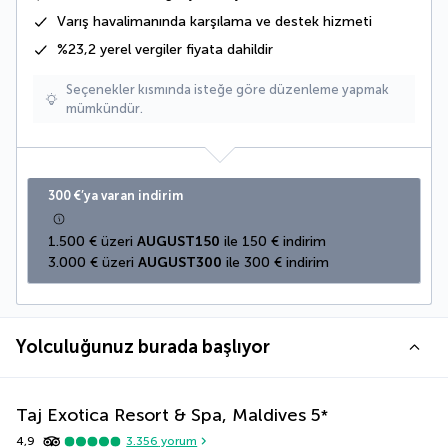
Varış havalimanında karşılama ve destek hizmeti
%23,2 yerel vergiler fiyata dahildir
Seçenekler kısmında isteğe göre düzenleme yapmak
mümkündür.
300 €’ya varan indirim
1.500 € üzeri 
AUGUST150
 ile 150 € indirim
3.000 € üzeri 
AUGUST300
 ile 300 € indirim
Yolculuğunuz burada başlıyor
Taj Exotica Resort & Spa, Maldives
5
*
4,9
3.356
yorum