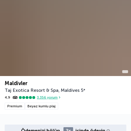
Maldivler
Taj Exotica Resort & Spa, Maldives
5
*
4,9
3.356
yorum
Premium
Beyaz kumlu plaj
Ödemenizi bölün,
2x
içinde ödeyin