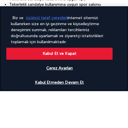
Tekerlekli sandalye kullanımına uygun spor salonu
Tekerlekli sandalye kullanımına uygun toplantı alanları/ofis
Teras
Biz ve
üçüncü taraf çerezleri
internet sitemizi
Toplantı odası sayısı: 1
kullanırken size en iyi gezinme ve kişiselleştirme
Tur/bilet hizmetleri
deneyimini sunmak, reklamları tercihleriniz
Valiz dolabı
doğrultusunda uyarlamak ve ziyaretçi istatistikleri
Yakında deniz paraşütü
toplamak için kullanılmaktadır.
Yakında rüzgâr sörfü
Çamaşırhane
Özel plajda
Kabul Et ve Kapat
Ücretsiz kablosuz internet
İnternet erişimi - kablosuz
Çerez Ayarları
İyi aydınlatılmış giriş yolu
Uygunluğu gör
Tesisler
Kabul Etmeden Devam Et
24 saat açık sağlık kulübü
24 saat açık spor salonu
Konferans merkezi
Otelde Spa hizmetleri
Spa terapi odası/odaları
Tam donanımlı spa
Çocuk havuzu