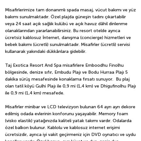
Misafirlerimize tam donanımlı spada masaj, vücut bakımı ve yüz 
bakımı sunulmaktadır. Özel plajda güneşin tadını çıkartabilir 
veya 24 saat açık sağlık kulübü ve açık havuz dâhil dinlenme 
olanaklarından yararlanabilirsiniz. Bu resort otelde ayrıca 
ücretsiz kablosuz İnternet, danışma (concierge) hizmetleri ve 
bebek bakımı (ücretli) sunulmaktadır. Misafirler (ücretli) servisi 
kullanarak yakındaki dükkânlara gidebilir.
Taj Exotica Resort And Spa misafirlere Emboodhu Finolhu 
bölgesinde, denize sıfır, Embudu Plajı ve Bodu Hurraa Plajı 5 
dakika sürüş mesafesinde konaklama fırsatı sunuyor.  Bu plaj 
olan tatil köyü Gulhi Plajı ile 0,9 mi (1,4 km) ve Dhigufinolhu Plajı 
ile 0,9 mi (1,4 km) mesafede.
Misafirler minibar ve LCD televizyon bulunan 64 ayrı ayrı dekore 
edilmiş odada evlerinin konforunu yaşayabilir. Memory foam 
(visko elastik) yatağınızda kaliteli yatak takımı vardır. Odalarda 
özel balkon bulunur. Kablolu ve kablosuz internet erişimi 
ücretsizdir, ayrıca iyi vakit geçirmeniz için DVD oynatıcı ve uydu 