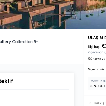
ULAŞIM 
llery Collection
5
*
€
Kişi başı
2 gece için
Kazan
70
Seyahatinizi
eklif
Mevcut di
8, 9, 10, 
Kalkış 