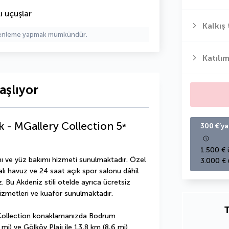
ı uçuşlar
Kalkış 
üzenleme yapmak mümkündür.
Katılım
aşlıyor
 - MGallery Collection
5
*
300 €’ya
1.500 € 
ı ve yüz bakımı hizmeti sunulmaktadır. Özel 
3.000 € 
alı havuz ve 24 saat açık spor salonu dâhil 
. Bu Akdeniz stili otelde ayrıca ücretsiz 
izmetleri ve kuaför sunulmaktadır.
T
Collection konaklamanızda Bodrum 
mi) ve Gölköy Plajı ile 13,8 km (8,6 mi) 