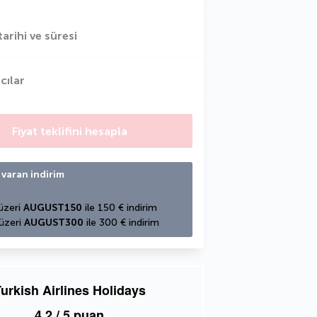
tarihi ve süresi
cılar
Fiyat teklifini hesapla
 varan indirim
üzeri 
AUGUST150
 ile 150 € indirim
üzeri 
AUGUST300
 ile 300 € indirim
urkish Airlines Holidays
4,2
/ 5 puan