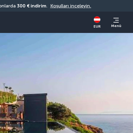
onlarda 
300 € indirim
. 
Koşulları inceleyin.
Menü
EUR