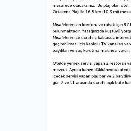
mesafede olacaksınız.  Bu plaj olan otel T
Ortakent Plajı ile 16,5 km (10,3 mi) mesa
Misafirlerimizin konforu ve rahatı için 97
bulunmaktadır. Yatağınızda kuştüyü yorgan 
Misafirlerimize ücretsiz kablosuz internet 
geçirebilmesi için kablolu TV kanalları var
başlıkları ve saç kurutma makinesi vardır.
Otelde yemek servisi yapan 2 restoran var
mevcut. Ayrıca kahve dükkânında/kafede haf
içecek servisi yapan plaj bar ve 2 bar/din
gün 7 ve 11 arasında ücretli açık büfe kahv