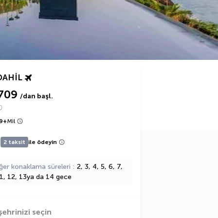
DAHIL
709
/dan başl.
9
+
Mil
2 taksit
ile ödeyin
ğer konaklama süreleri
2, 3, 4, 5, 6, 7,
11, 12, 13ya da 14 gece
şehrinizi seçin