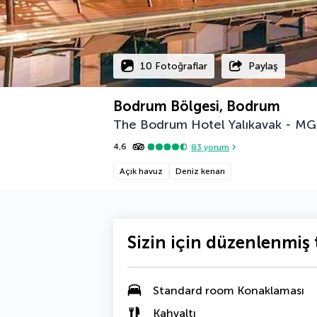
10 Fotoğraflar
Paylaş
Bodrum Bölgesi, Bodrum
The Bodrum Hotel Yalıkavak - MGa
4,6
83
yorum
Açık havuz
Deniz kenarı
Sizin için düzenlenmiş t
Standard room Konaklaması
Kahvaltı