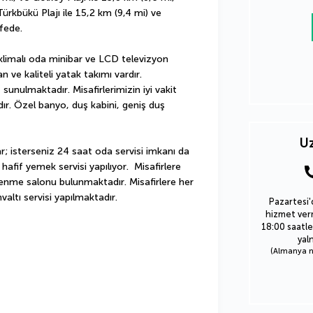
ürkbükü Plajı ile 15,2 km (9,4 mi) ve 
fede.
 klimalı oda minibar ve LCD televizyon 
ve kaliteli yatak takımı vardır. 
sunulmaktadır. Misafirlerimizin iyi vakit 
dır. Özel banyo, duş kabini, geniş duş 
Uz
; isterseniz 24 saat oda servisi imkanı da 
if yemek servisi yapılıyor.  Misafirlere 
lenme salonu bulunmaktadır. Misafirlere her 
altı servisi yapılmaktadır.
Pazartesi'
hizmet verm
18:00 saatle
yal
(Almanya nu