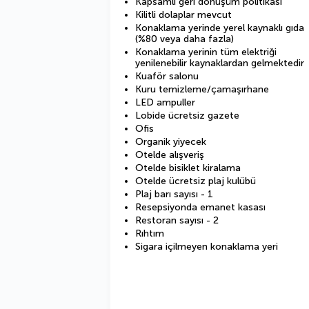
Kapsamlı geri dönüşüm politikası
Kilitli dolaplar mevcut
Konaklama yerinde yerel kaynaklı gıda
(%80 veya daha fazla)
Konaklama yerinin tüm elektriği
yenilenebilir kaynaklardan gelmektedir
Kuaför salonu
Kuru temizleme/çamaşırhane
LED ampuller
Lobide ücretsiz gazete
Ofis
Organik yiyecek
Otelde alışveriş
Otelde bisiklet kiralama
Otelde ücretsiz plaj kulübü
Plaj barı sayısı - 1
Resepsiyonda emanet kasası
Restoran sayısı - 2
Rıhtım
Sigara içilmeyen konaklama yeri