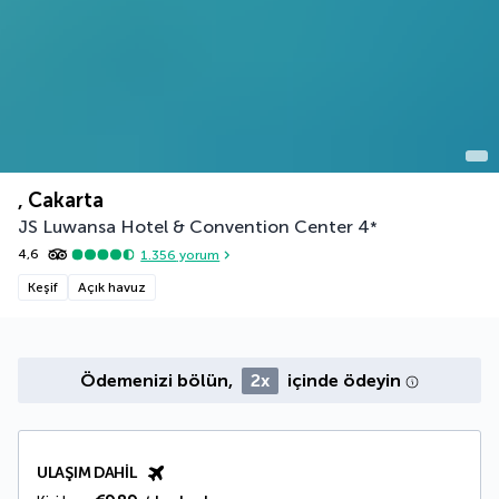
, Cakarta
JS Luwansa Hotel & Convention Center
4
*
4,6
1.356
yorum
Keşif
Açık havuz
Ödemenizi bölün,
2x
içinde ödeyin
ULAŞIM DAHIL