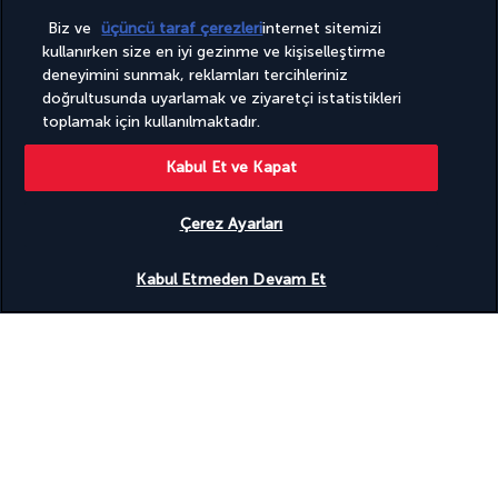
Turkish Airlines Holidays
Biz ve
üçüncü taraf çerezleri
internet sitemizi
kullanırken size en iyi gezinme ve kişiselleştirme
4,2
/ 5 puan
deneyimini sunmak, reklamları tercihleriniz
doğrultusunda uyarlamak ve ziyaretçi istatistikleri
toplamak için kullanılmaktadır.
953
değerlendirmeye göre
Kabul Et ve Kapat
Çerez Ayarları
Uygunluğu gör
Kabul Etmeden Devam Et
Uzmanlarımız hizmetinizde
(+43) 14240018
Pazartesi'den Cuma'ya 10:00 - 20:00 saatleri arasında hizmet
vermektedir. Cumartesi ve Pazar günleri 10:00 - 18:00 saatleri
arasında hizmet vermektedir (hafta sonları yalnızca İngilizce
destek sunulmaktadır).
(Almanya numarası, ücretlendirme operatöre göre değişiklik
gösterebilir)