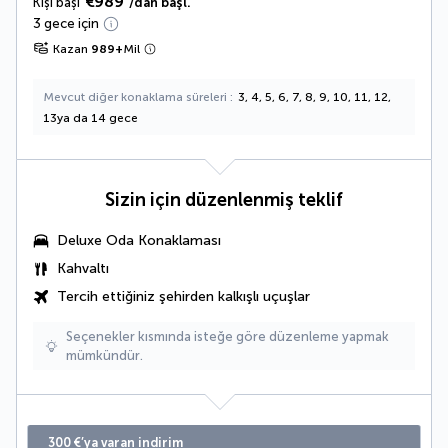
€989
Kişi başı
/dan başl.
3 gece için
Kazan
989
+
Mil
Mevcut diğer konaklama süreleri
3, 4, 5, 6, 7, 8, 9, 10, 11, 12,
13ya da 14 gece
Sizin için düzenlenmiş teklif
Deluxe Oda
Konaklaması
Kahvaltı
Tercih ettiğiniz şehirden kalkışlı uçuşlar
Seçenekler kısmında isteğe göre düzenleme yapmak
mümkündür.
300 €’ya varan indirim