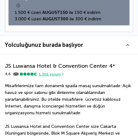
1.500 € üzeri 
AUGUST150
 ile 150 € indirim
3.000 € üzeri 
AUGUST300
 ile 300 € indirim
Yolculuğunuz burada başlıyor
JS Luwansa Hotel & Convention Center
4
*
4,6
1.356
yorum
Misafirlerimize tam donanımlı spada masaj sunulmaktadır. Açık 
havuz ve spor salonu gibi dinlenme olanaklarından 
yararlanabilirsiniz. Bu otelde misafirlere  ücretsiz kablosuz 
İnternet, danışma (concierge) hizmetleri ve düğün 
organizasyonu hizmeti sunulmaktadır.
JS Luwansa Hotel and Convention Center size Cakarta 
(Kuningan) bölgesinde, Blok M Square Alışveriş Merkezi ve 