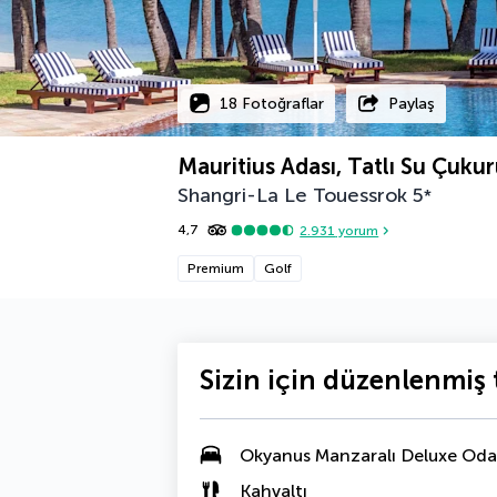
18 Fotoğraflar
Paylaş
Mauritius Adası, Tatlı Su Çuku
Shangri-La Le Touessrok
5
*
4,7
2.931
yorum
Premium
Golf
Sizin için düzenlenmiş t
Okyanus Manzaralı Deluxe Oda
Kahvaltı