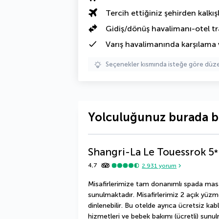
Tercih ettiğiniz şehirden kalkışl
Gidiş/dönüş havalimanı-otel tr
Varış havalimanında karşılama 
Seçenekler kısmında isteğe göre d
Yolculuğunuz burada b
Shangri-La Le Touessrok
5
*
4,7
2.931
yorum
Misafirlerimize tam donanımlı spada masa
sunulmaktadır. Misafirlerimiz 2 açık yüzm
dinlenebilir. Bu otelde ayrıca ücretsiz ka
hizmetleri ve bebek bakımı (ücretli) sunulm