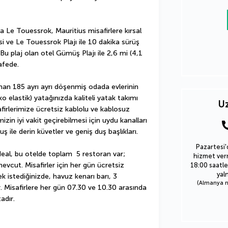
Le Touessrok, Mauritius misafirlere kırsal 
ve Le Touessrok Plajı ile 10 dakika sürüş 
 plaj olan otel Gümüş Plajı ile 2,6 mi (4,1 
afede.
nan 185 ayrı ayrı döşenmiş odada evlerinin 
elastik) yatağınızda kaliteli yatak takımı 
Uz
firlerimize ücretsiz kablolu ve kablosuz 
izin iyi vakit geçirebilmesi için uydu kanalları 
 ile derin küvetler ve geniş duş başlıkları.
Pazartesi'
al, bu otelde toplam  5 restoran var; 
hizmet verm
evcut. Misafirler için her gün ücretsiz 
18:00 saatle
yal
k istediğinizde, havuz kenarı barı, 3 
(Almanya nu
r. Misafirlere her gün 07.30 ve 10.30 arasında 
adır.