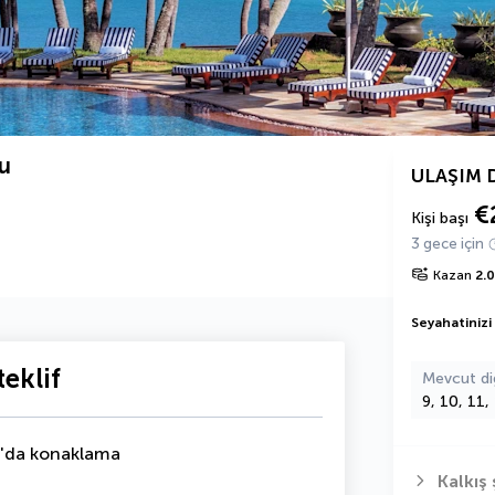
ru
ULAŞIM 
€
Kişi başı
3 gece için
Kazan
2.
Seyahatinizi
eklif
Mevcut di
9, 10, 11,
'da konaklama
Kalkış 