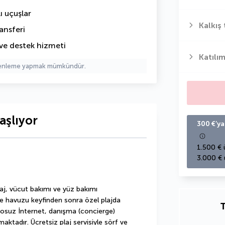
ı uçuşlar
Kalkış 
ansferi
ve destek hizmeti
Katılım
üzenleme yapmak mümkündür.
aşlıyor
300 €’ya
1.500 € 
3.000 € 
j, vücut bakımı ve yüz bakımı 
e havuzu keyfinden sonra özel plajda 
T
blosuz İnternet, danışma (concierge) 
aktadır. Ücretsiz plaj servisiyle sörf ve 