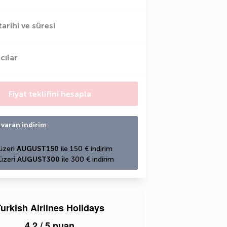
tarihi ve süresi
cılar
Fiyat teklifini hesapla
 varan indirim
üzeri 
AUGUST150
 ile 150 € indirim
üzeri 
AUGUST300
 ile 300 € indirim
urkish Airlines Holidays
4,2
/ 5 puan