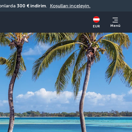
onlarda 
300 € indirim
. 
Koşulları inceleyin.
Menü
EUR