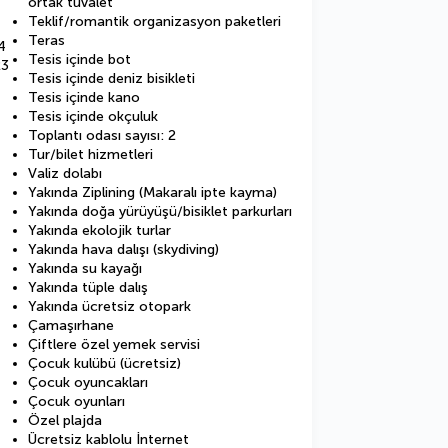
ortak tuvalet
Teklif/romantik organizasyon paketleri
Teras
4
Tesis içinde bot
23
Tesis içinde deniz bisikleti
Tesis içinde kano
Tesis içinde okçuluk
Toplantı odası sayısı: 2
Tur/bilet hizmetleri
Valiz dolabı
Yakında Ziplining (Makaralı ipte kayma)
Yakında doğa yürüyüşü/bisiklet parkurları
Yakında ekolojik turlar
Yakında hava dalışı (skydiving)
Yakında su kayağı
Yakında tüple dalış
Yakında ücretsiz otopark
Çamaşırhane
Çiftlere özel yemek servisi
Çocuk kulübü (ücretsiz)
Çocuk oyuncakları
Çocuk oyunları
Özel plajda
Ücretsiz kablolu İnternet