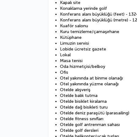
Kapalı site
Konaklama yerinde golf
Konferans alanı büyüklüğü (feet) - 132
Konferans alanı büyüklüğü (metre) - 1
Kuaför salonu
Kuru temizleme/çamaşırhane
Kütüphane
Limuzin servisi
Lobide ücretsiz gazete
Lokal
Masa tenisi
Oda hizmetçisi/belboy
Ofis
Otel yakınında at binme olanağı
Otel yakınında yüzme olanağı
Otelde alışveriş
Otelde balık tutma
Otelde bisiklet kiralama
Otelde dağ bisikleti turu
Otelde deniz paraşütü (parasailing)
Otelde fitness sınıfları
Otelde golf antrenman sahası
Otelde golf dersleri
Otelde helikopter/uçak turları