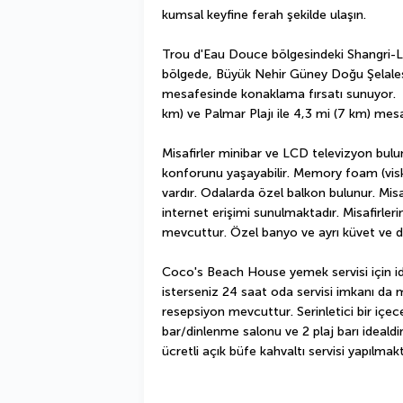
kumsal keyfine ferah şekilde ulaşın.
Trou d'Eau Douce bölgesindeki Shangri-La 
bölgede, Büyük Nehir Güney Doğu Şelalesi 
mesafesinde konaklama fırsatı sunuyor.  Bu
km) ve Palmar Plajı ile 4,3 mi (7 km) mes
Misafirler minibar ve LCD televizyon bulu
konforunu yaşayabilir. Memory foam (visko 
vardır. Odalarda özel balkon bulunur. Misa
internet erişimi sunulmaktadır. Misafirlerim
mevcuttur. Özel banyo ve ayrı küvet ve duş
Coco's Beach House yemek servisi için ide
isterseniz 24 saat oda servisi imkanı da m
resepsiyon mevcuttur. Serinletici bir içece
bar/dinlenme salonu ve 2 plaj barı idealdi
ücretli açık büfe kahvaltı servisi yapılmakt