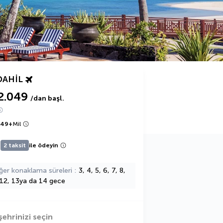
DAHIL
2.049
/dan başl.
049
+
Mil
2 taksit
ile ödeyin
ğer konaklama süreleri
3, 4, 5, 6, 7, 8,
 12, 13ya da 14 gece
şehrinizi seçin