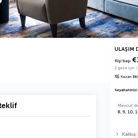
ULAŞIM 
€
Kişi başı
2 gece için
Kazan
36
Seyahatinizi
eklif
Mevcut di
8, 9, 10, 
Kalkış 