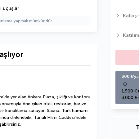
ı uçuşlar
Kalkış 
üzenleme yapmak mümkündür.
Katılım
aşlıyor
300 €’ya
1.500 € 
'de yer alan Ankara Plaza, şıklığı ve konforu 
3.000 € 
 konumuyla öne çıkan otel; restoran, bar ve 
li bir konaklama sunuyor. Sauna, Türk hamamı 
nda dinlenebilir, Tunalı Hilmi Caddesi'ndeki 
bilirsiniz.
T