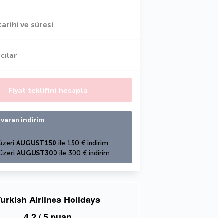
tarihi ve süresi
cılar
Fiyat teklifini hesapla
 varan indirim
üzeri 
AUGUST150
 ile 150 € indirim
üzeri 
AUGUST300
 ile 300 € indirim
urkish Airlines Holidays
4,2
/ 5 puan