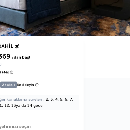
DAHIL
369
/dan başl.
9
+
Mil
2 taksit
ile ödeyin
ğer konaklama süreleri
2, 3, 4, 5, 6, 7,
11, 12, 13ya da 14 gece
şehrinizi seçin