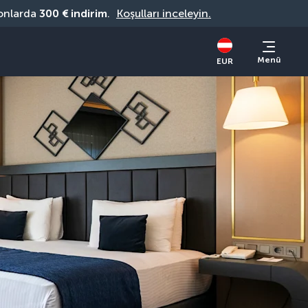
onlarda 
300 € indirim
. 
Koşulları inceleyin.
Menü
EUR