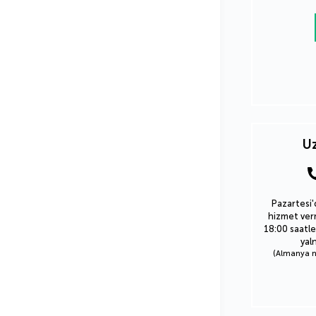
Uz
Pazartesi'
hizmet verm
18:00 saatle
yal
(Almanya nu