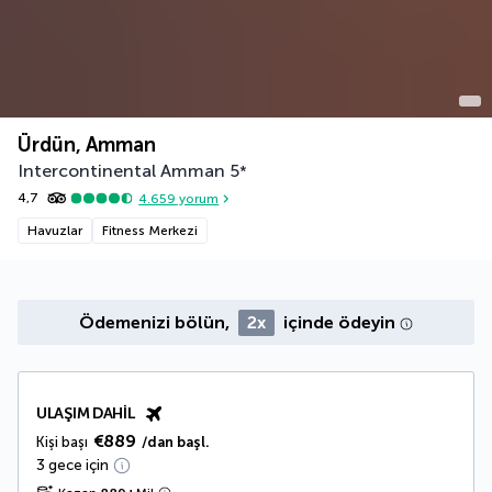
Ürdün, Amman
Intercontinental Amman
5
*
4,7
4.659
yorum
Havuzlar
Fitness Merkezi
Ödemenizi bölün,
2x
içinde ödeyin
ULAŞIM DAHIL
€889
Kişi başı
/dan başl.
3 gece için