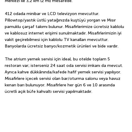
Merkezi ile 3,2 km (2 mi) mesafede.
412 odada minibar ve LCD televizyon mevcuttur. 
Pillowtop/yastık üstlü yatağınızda kuştüyü yorgan ve Mısır 
pamuklu çarşaf takımı bulunur. Misafirlerimize ücretsiz kablolu 
ve kablosuz internet erişimi sunulmaktadır. Misafirlerimizin iyi 
vakit geçirebilmesi için kablolu TV kanalları mevcuttur. 
Banyolarda ücretsiz banyo/kozmetik ürünleri ve bide vardır.
The atrium yemek servisi için ideal, bu otelde toplam 5 
restoran var; isterseniz 24 saat oda servisi imkanı da mevcut. 
Ayrıca kahve dükkânında/kafede hafif yemek servisi yapılıyor. 
Misafirlere içecek servisi olan bar/oturma salonu veya havuz 
kenarı barı bulunuyor. Misafirlere her gün 6 ve 10 arasında 
ücretli açık büfe kahvaltı servisi yapılmaktadır.