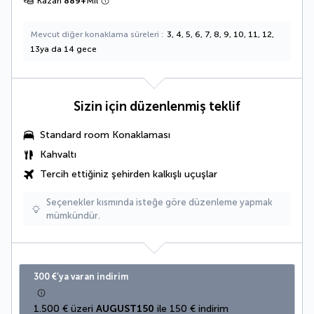
Kazan
889
+
Mil
Mevcut diğer konaklama süreleri
3, 4, 5, 6, 7, 8, 9, 10, 11, 12,
13ya da 14 gece
Sizin için düzenlenmiş teklif
Standard room Konaklaması
Kahvaltı
Tercih ettiğiniz şehirden kalkışlı uçuşlar
Seçenekler kısmında isteğe göre düzenleme yapmak
mümkündür.
300 €’ya varan indirim
1.500 € üzeri 
AUGUST150
 ile 150 € indirim