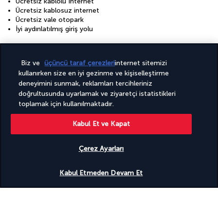
Ücretsiz kablolu İnternet
Ücretsiz kablosuz internet
Ücretsiz vale otopark
İyi aydınlatılmış giriş yolu
Tesisler
24 saat açık spor salonu
Biz ve
üçüncü taraf çerezleri
internet sitemizi
Açık sezonluk havuz
kullanırken size en iyi gezinme ve kişiselleştirme
Otelde Spa hizmetleri
deneyimini sunmak, reklamları tercihleriniz
Sağlık kulübü
doğrultusunda uyarlamak ve ziyaretçi istatistikleri
Spa terapi odası/odaları
toplamak için kullanılmaktadır.
Spor salonu
Tam donanımlı spa
Kabul Et ve Kapat
Toplantı odaları
Yakındaki kapalı havuza giriş
Çerez Ayarları
Destinasyonu keşfedin
Uygunluğu gör
Kabul Etmeden Devam Et
Faydalı bilgiler