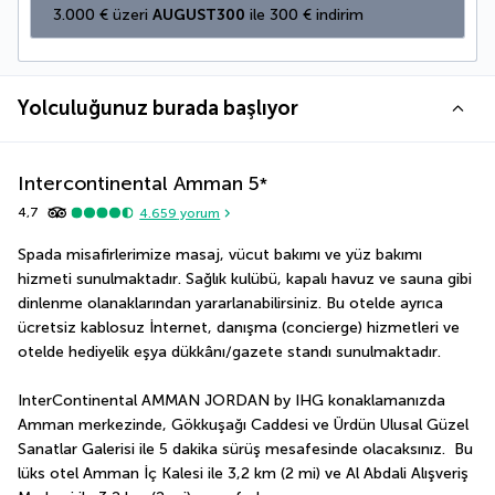
3.000 € üzeri 
AUGUST300
 ile 300 € indirim
Yolculuğunuz burada başlıyor
Intercontinental Amman
5
*
4,7
4.659
yorum
Spada misafirlerimize masaj, vücut bakımı ve yüz bakımı 
hizmeti sunulmaktadır. Sağlık kulübü, kapalı havuz ve sauna gibi 
dinlenme olanaklarından yararlanabilirsiniz. Bu otelde ayrıca 
ücretsiz kablosuz İnternet, danışma (concierge) hizmetleri ve 
otelde hediyelik eşya dükkânı/gazete standı sunulmaktadır.
InterContinental AMMAN JORDAN by IHG konaklamanızda 
Amman merkezinde, Gökkuşağı Caddesi ve Ürdün Ulusal Güzel 
Sanatlar Galerisi ile 5 dakika sürüş mesafesinde olacaksınız.  Bu 
lüks otel Amman İç Kalesi ile 3,2 km (2 mi) ve Al Abdali Alışveriş 